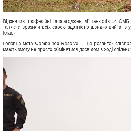
Відзначив професійні та злагоджені дії танкістів 14 О
танкісти вразили всіх своєю здатністю швидко вийти із у
Кларк.
Головна мета Combained Resolve — це розвиток співпрац
мають змогу не просто обмінятися досвідом в ході спільни