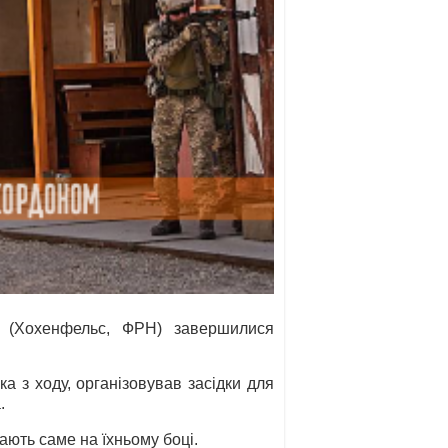
ША (Хохенфельс, ФРН) завершилися
а з ходу, організовував засідки для
.
ають саме на їхньому боці.