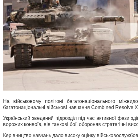
На військовому полігоні багатонаціонального міжви
багатонаціональні військові навчання Combined Resolve X
Український зведений підрозділ під час активної фази зд
ворожих конвоїв, вів танкові бої, обороняв стратегічні вис
Керівництво навчань дало високу оцінку військовослужбов