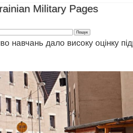
rainian Military Pages
во навчань дало високу оцінку пі