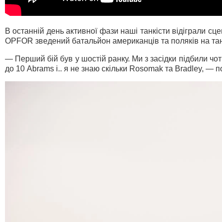
В останній день активної фази наші танкісти відіграли с
OPFOR зведений батальйон американців та поляків на та
— Перший бій був у шостій ранку. Ми з засідки підбили чо
до 10 Abrams і.. я не знаю скільки Rosomak та Bradley, —