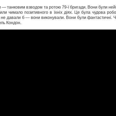
— танковим взводом та ротою 79-ї бригади. Вони були нейм
чили чимало позитивного в їхніх діях. Це була чудова ро
 їм не давали б — вони виконували. Вони були фантастичні. 
ль Кондон.