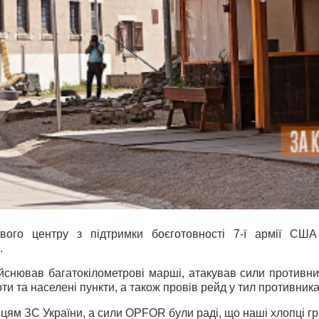
дового центру з підтримки боєготовності 7-ї армії С
.
ійснював багатокілометрові марші, атакував сили противник
оти та населені пункти, а також провів рейд у тил противника
цям ЗС України, а сили OPFOR були раді, що наші хлопці гр