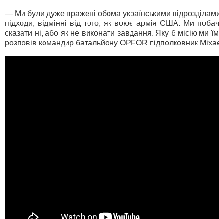
— Ми були дуже вражені обома українськими підрозділами 
підходи, відмінні від того, як воює армія США. Ми поба
сказати ні, або як не виконати завдання. Яку б місію ми
розповів командир батальйону OPFOR підполковник Міхае