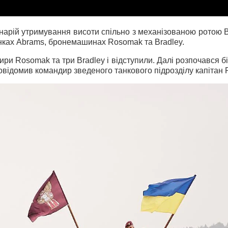
ценарій утримування висоти спільно з механізованою ротою
нках Abrams, бронемашинах Rosomak та Bradley.
тири Rosomak та три Bradley і відступили. Далі розпочався 
 повідомив командир зведеного танкового підрозділу капітан