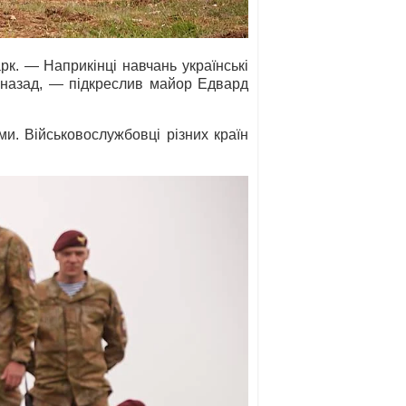
к. — Наприкінці навчань українські
ти назад, — підкреслив майор Едвард
и. Військовослужбовці різних країн