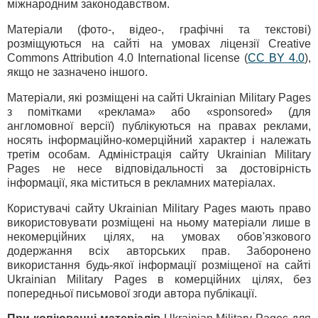
міжнародним законодавством.
Матеріали (фото-, відео-, графічні та текстові)
розміщуються на сайті на умовах ліцензії Creative
Commons Attribution 4.0 International license (
CC BY 4.0
)
,
якщо не зазначено іншого.
Матеріали, які розміщені на сайті Ukrainian Military Pages
з помітками «реклама» або «sponsored» (для
англомовної версії) публікуються на правах реклами,
носять інформаційно-комерційний характер і належать
третім особам. Адміністрація сайту Ukrainian Military
Pages не несе відповідальності за достовірність
інформації, яка міститься в рекламних матеріалах.
Користувачі сайту Ukrainian Military Pages мають право
використовувати розміщені на ньому матеріали лише в
некомерційних цілях, на умовах обов'язкового
додержання всіх авторських прав. Заборонено
використання будь-якої інформації розміщеної на сайті
Ukrainian Military Pages в комерційних цілях, без
попередньої письмової згоди автора публікації.