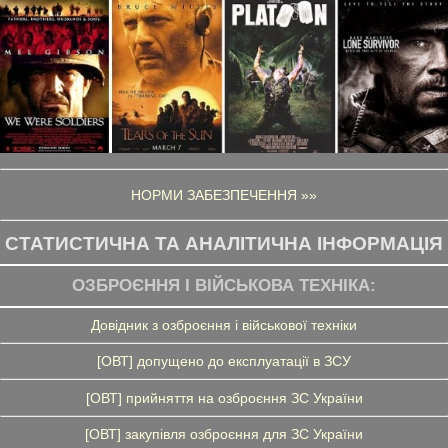
НОРМИ ЗАБЕЗПЕЧЕННЯ »»
СТАТИСТИЧНА ТА АНАЛІТИЧНА ІНФОРМАЦІЯ
ОЗБРОЄННЯ І ВІЙСЬКОВА ТЕХНІКА:
Довідник з озброєння і військової техніки
[ОВТ] допущено до експлуатації в ЗСУ
[ОВТ] прийняття на озброєння ЗС України
[ОВТ] закупівля озброєння для ЗС України