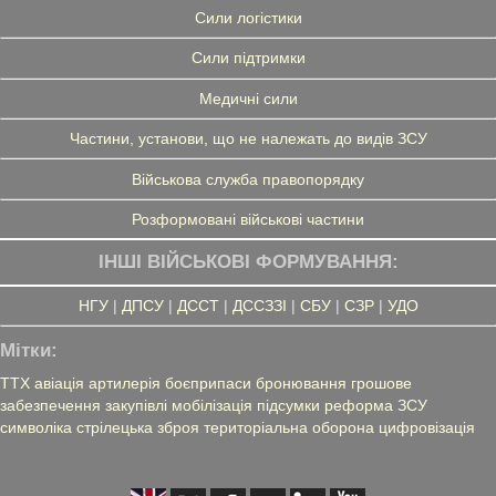
Сили логістики
Сили підтримки
Медичні сили
Частини, установи, що не належать до видів ЗСУ
Військова служба правопорядку
Розформовані військові частини
ІНШІ ВІЙСЬКОВІ ФОРМУВАННЯ:
НГУ
|
ДПСУ
|
ДССТ
|
ДССЗЗІ
|
СБУ
|
СЗР
|
УДО
Мітки:
ТТХ
авіація
артилерія
боєприпаси
бронювання
грошове
забезпечення
закупівлі
мобілізація
підсумки
реформа ЗСУ
символіка
стрілецька зброя
територіальна оборона
цифровізація