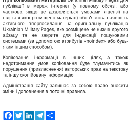
При копіюванні матеріалів
Ukrainian Military Pages для
публікації в мереж інтернет (у повному обсязі, або
частково, якщо це дозволяється умовами ліцензії на
підставі якої розміщено матеріал) обов'язкова наявність
активного гіперпосилання на оригінальну публікацію
Ukrainian Military Pages, яке розміщене не нижче другого
абзацу та не закрите для індексації пошуковими
системами (за допомогою атрибутів «noindex» або будь-
яким іншим способом).
Копіювання інформації в інших цілях, а також
недотримання умов копіювання буде тлумачитись як
порушення (привласнення) авторських прав на текстову
та іншу скопійовану інформацію.
Адміністрація сайту залишає за собою право вносити
зміни і доповнення в поточні правила.
F
T
L
T
S
a
w
i
e
h
c
i
n
l
a
e
t
k
e
r