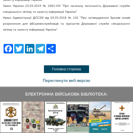
Закон України 23.03.2015 № 2461-VIII "Про загальну чисельність Державної служби
спеціального зв'язку та захисту інформації України"
Наказ Адміністрації ДССЗЗІ від 03.03.2018 № 132 "Про затвердження Зразків знаків
розрізнення для військовослужбовців та курсантів Державної служби спеціального
зв’язку та захисту інформації України"
F
T
L
T
S
a
w
i
e
h
c
i
n
l
a
e
t
k
e
r
b
t
e
g
e
Головна сторінка
o
e
d
r
o
r
I
a
k
n
m
Переглянути веб-версію
ЕЛЕКТРОННА ВІЙСЬКОВА БІБЛІОТЕКА: