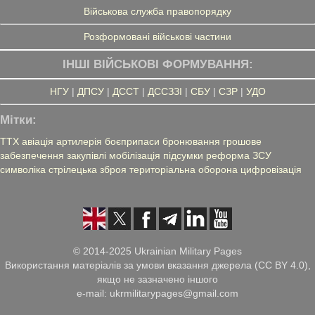
Військова служба правопорядку
Розформовані військові частини
ІНШІ ВІЙСЬКОВІ ФОРМУВАННЯ:
НГУ
|
ДПСУ
|
ДССТ
|
ДССЗЗІ
|
СБУ
|
СЗР
|
УДО
Мітки:
ТТХ
авіація
артилерія
боєприпаси
бронювання
грошове
забезпечення
закупівлі
мобілізація
підсумки
реформа ЗСУ
символіка
стрілецька зброя
територіальна оборона
цифровізація
© 2014-2025 Ukrainian Military Pages
Використання матеріалів за умови вказання джерела (CC BY 4.0),
якщо не зазначено іншого
e-mail: ukrmilitarypages@gmail.com