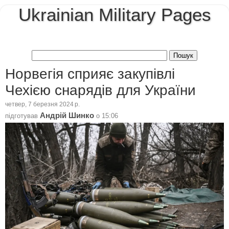
Ukrainian Military Pages
Норвегія сприяє закупівлі
Чехією снарядів для України
четвер, 7 березня 2024 р.
Андрій Шинко
підготував
о
15:06