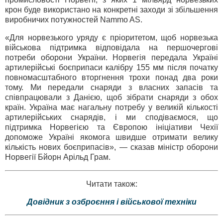
крон буде використано на конкретні заходи зі збільшення
виробничих потужностей Nammo AS.
«Для норвезького уряду є пріоритетом, щоб норвезька
військова підтримка відповідала на першочергові
потреби оборони України. Норвегія передала Україні
артилерійські боєприпаси калібру 155 мм після початку
повномасштабного вторгнення трохи понад два роки
тому. Ми передали снаряди з власних запасів та
співпрацювали з Данією, щоб зібрати снаряди з обох
країн. Україна має нагальну потребу у великій кількості
артилерійських снарядів, і ми сподіваємося, що
підтримка Норвегією та Європою ініціативи Чехії
допоможе Україні якомога швидше отримати велику
кількість нових боєприпасів», — сказав міністр оборони
Норвегії Бйорн Арільд Грам.
Читати також:
Довідник з озброєння і військової техніки