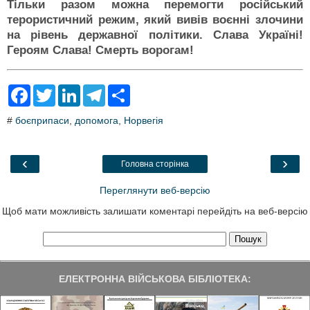
Тільки разом можна перемогти російський
терористичний режим, який вивів воєнні злочини
на рівень державної політики. Слава Україні!
Героям Слава! Смерть ворогам!
F
T
L
T
S
a
w
i
e
h
c
i
n
l
a
#
боєприпаси
,
допомога
,
Норвегія
e
t
k
e
r
b
t
e
g
e
o
e
d
r
o
r
I
a
‹
›
Головна сторінка
k
n
m
Переглянути веб-версію
Щоб мати можливість залишати коментарі перейдіть на веб-версію
ЕЛЕКТРОННА ВІЙСЬКОВА БІБЛІОТЕКА: