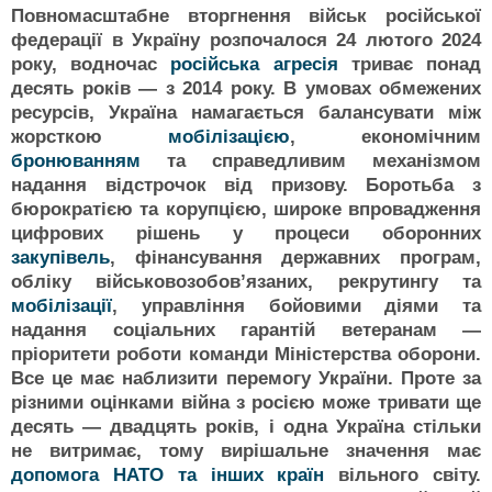
Повномасштабне вторгнення військ російської
федерації в Україну розпочалося 24 лютого 2024
року, водночас
російська агресія
триває понад
десять років — з 2014 року. В умовах обмежених
ресурсів, Україна намагається балансувати між
жорсткою
мобілізацією
, економічним
бронюванням
та справедливим механізмом
надання відстрочок від призову. Боротьба з
бюрократією та корупцією, широке впровадження
цифрових рішень у процеси оборонних
закупівель
, фінансування державних програм,
обліку військовозобовʼязаних, рекрутингу та
мобілізації
, управління бойовими діями та
надання соціальних гарантій ветеранам —
пріоритети роботи команди Міністерства оборони.
Все це має наблизити перемогу України. Проте за
різними оцінками війна з росією може тривати ще
десять — двадцять років, і одна Україна стільки
не витримає, тому вирішальне значення має
допомога НАТО та інших країн
вільного світу.