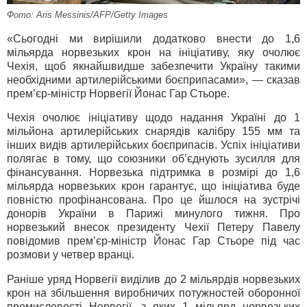
Фото: Aris Messinis/AFP/Getty Images
«Сьогодні ми вирішили додатково внести до 1,6
мільярда норвезьких крон на ініціативу, яку очолює
Чехія, щоб якнайшвидше забезпечити Україну такими
необхідними артилерійськими боєприпасами», — сказав
прем’єр-міністр Норвегії Йонас Гар Стьоре.
Чехія очолює ініціативу щодо надання Україні до 1
мільйона артилерійських снарядів калібру 155 мм та
інших видів артилерійських боєприпасів. Успіх ініціативи
полягає в тому, що союзники об’єднують зусилля для
фінансування. Норвезька підтримка в розмірі до 1,6
мільярда норвезьких крон гарантує, що ініціатива буде
повністю профінансована. Про це йшлося на зустрічі
донорів України в Парижі минулого тижня. Про
норвезький внесок президенту Чехії Петеру Павелу
повідомив прем’єр-міністр Йонас Гар Стьоре під час
розмови у четвер вранці.
Раніше уряд Норвегії виділив до 2 мільярдів норвезьких
крон на збільшення виробничих потужностей оборонної
промисловості Норвегії, з яких 1 мільярд норвезьких