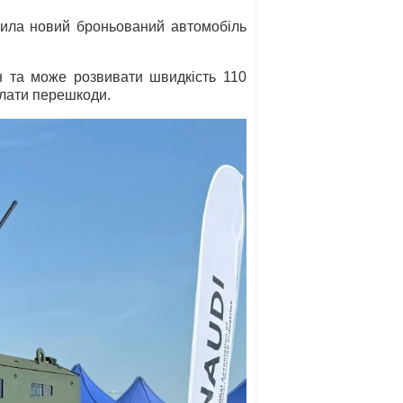
вила новий броньований автомобіль
н та може розвивати швидкість 110
олати перешкоди.