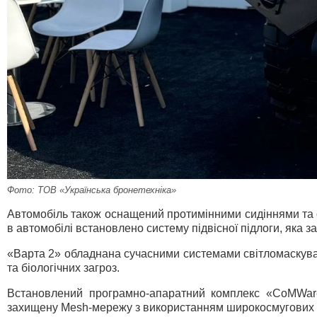
Фото: ТОВ «Українська бронетехніка»
Автомобіль також оснащений протимінними сидіннями та с
в автомобілі встановлено систему підвісної підлоги, яка з
«Варта 2» обладнана сучасними системами світломаскуванн
та біологічних загроз.
Встановлений програмно-апаратний комплекс «CoMWare 
захищену Mesh-мережу з використанням широкосмугових 