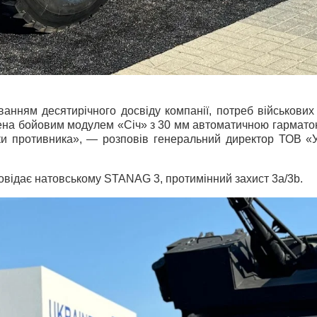
нням десятирічного досвіду компанії, потреб військових 
на бойовим модулем «Січ» з 30 мм автоматичною гарматою,
іки противника», — розповів генеральний директор ТОВ «
овідає натовському STANAG 3, протимінний захист 3a/3b.