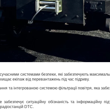
учасними системами безпеки, які забезпечують максимальн
ахищає екіпаж від перевантажень під час підриву.
я та інтегрованою системою фільтрації повітря, яка забезп
забезпечує ситуаційну обізнаність та інформаційну під
радіостанцій DTC.