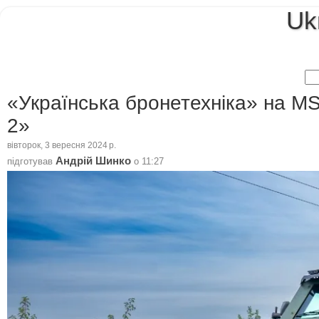
Uk
«Українська бронетехніка» на M
2»
вівторок, 3 вересня 2024 р.
Андрій Шинко
підготував
о
11:27