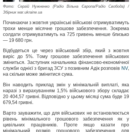
Фото: Сергій Нужненко (Радіо Вільна Європа/Радіо Свобода) /
Збірник war.ukraine.ua
Починаючи з жовтня українські військові отримуватимуть
трохи менше місячне грошове забезпечення. Зокрема
солдати отримуватимуть на 725 гривень менше близько
— 19 680 грн.
Відбудеться це через військовий збір, який з жовтня
виріс до 5%. Тому грошове забезпечення військових
зміниться. Заступник начальника фінансово-економічної
служби однієї з бригад ЗСУ з позивним Адік розповів
NV
,
на скільки може змінитися сума.
Він наводить приклад змін у мінімальній виплаті, яка
наразі з вирахуванням 1,5% військового збору складає
20 404,57 гривні. Відповідно у цьому місяці сума буде 19
679,54 гривні.
Варто зауважити, що для військових не встановлюється
рівень мінімального грошового забезпечення як у
цивільних працівників. Проте якщо казати про
мінімальний розмір грошового забезпечення для