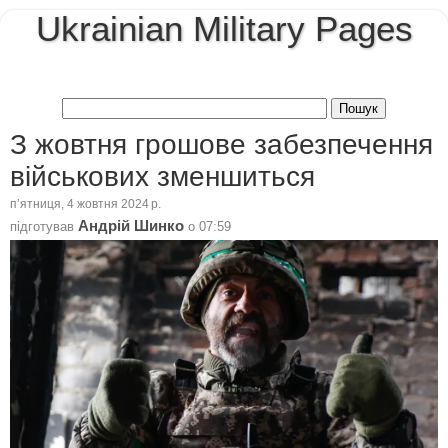
Ukrainian Military Pages
З жовтня грошове забезпечення
військових зменшиться
пʼятниця, 4 жовтня 2024 р.
Андрій Шинко
підготував
о
07:59