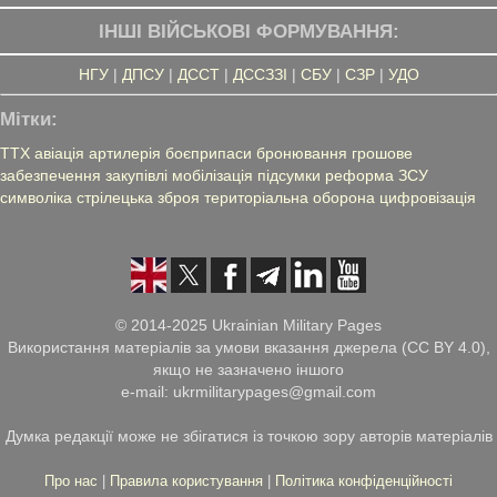
ІНШІ ВІЙСЬКОВІ ФОРМУВАННЯ:
НГУ
|
ДПСУ
|
ДССТ
|
ДССЗЗІ
|
СБУ
|
СЗР
|
УДО
Мітки:
ТТХ
авіація
артилерія
боєприпаси
бронювання
грошове
забезпечення
закупівлі
мобілізація
підсумки
реформа ЗСУ
символіка
стрілецька зброя
територіальна оборона
цифровізація
© 2014-2025 Ukrainian Military Pages
Використання матеріалів за умови вказання джерела (CC BY 4.0),
якщо не зазначено іншого
e-mail: ukrmilitarypages@gmail.com
Думка редакції може не збігатися із точкою зору авторів матеріалів
Про нас
|
Правила користування
|
Політика конфіденційності