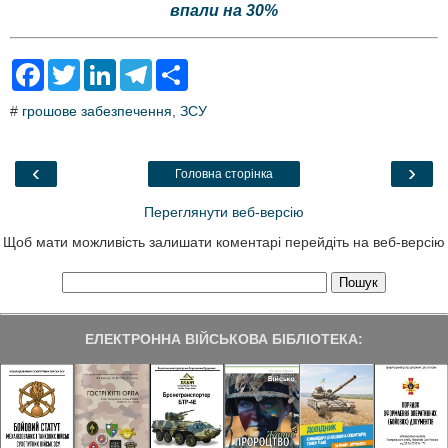
впали на 30%
F
T
L
T
S
a
w
i
e
h
c
i
n
l
a
#
грошове забезпечення
,
ЗСУ
e
t
k
e
r
b
t
e
g
e
o
e
d
r
o
r
I
a
‹
›
Головна сторінка
k
n
m
Переглянути веб-версію
Щоб мати можливість залишати коментарі перейдіть на веб-версію
ЕЛЕКТРОННА ВІЙСЬКОВА БІБЛІОТЕКА: