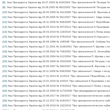
[8]
Указ Президента України від 19.07.2004 № 819/2004 "Про призначення М. Петрука Г
[9]
Указ Президента України від 16.06.2005 № 962/2005 "Про призначення М. Петрука к
[10]
Указ Президента України від 26.05.2006 № 441/2006 "Про призначення В. Фролова 
[11]
Указ Президента України від 25.06.2006 № 561/2007 "Про призначення І. Свіди кома
[12]
Указ Президента України від 18.11.2009 № 938/2009 "Про призначення Г. Воробйов
[13]
Указ Президента України від 06.05.2014 № 457/2014 "Про призначення А.Пушнякова
[14]
Указ Президента України від 28.03.2016 № 119/2016 "Про призначення С.Попка ком
[15]
Указ Президента України від 05.08.2019 № 578/2019 "Про призначення О.Сирського
[16]
Указ Президента України від 30.09.1998 № 1085/98 "Про призначення В. Собкова Гене
[17]
Указ Президента України від 27.11.2001 № 1148/2001 "Про звільнення П. Шуляка з п
[18]
Указ Президента України від 13.08.2002 № 709/2002 "Про призначення О. Затинайк
[19]
Указ Президента України від 03.06.2004 № 612/2004 "Про звільнення П. Шуляка з по
[20]
Указ Президента України від 06.05.2006 № 353/2006 "Про звільнення М. Петрука з п
[21]
Указ Президента України від 25.06.2007 № 560/2007 "Про звільнення В. Фролова з 
[22]
Указ Президента України від 18.11.2009 № 936/2009 "Про звільнення І. Свиди з пос
[23]
Указ Президента України від 17.01.2014 № 11/2014 "Про звільнення Г.Воробйова з 
[24]
Указ Президента України від 13.01.2016 № 4/2016 "Про звільнення А.Пушнякова з п
[25]
Указ Президента України від 05.08.2019 № 576/2019 "Про звільнення С.Попка з пос
[26]
Указ Президента України від 30.10.2000 № 1173/2000 "Про впорядкування присвоєння 
[27]
Указ Президента України від 23.08.2017 № 234/2017 "Про присвоєння почесних найм
[28]
Указ Президента України від 15.12.2017 № 419/2017 "Про присвоєння почесного най
[29]
Указ Президента України від 22.08.2018 № 232/2018 "Про присвоєння почесних найм