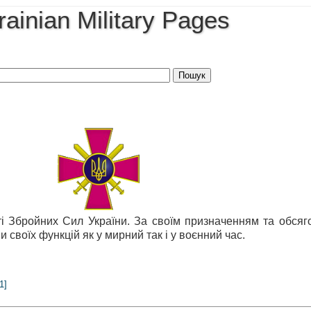
rainian Military Pages
і Збройних Сил України. За своїм призначенням та обся
своїх функцій як у мирний так і у воєнний час.
1]