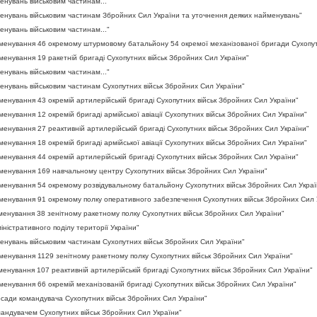
нувань військовим частинам..."
енувань військовим частинам Збройних Сил України та уточнення деяких найменувань"
нувань військовим частинам..."
менування 46 окремому штурмовому батальйону 54 окремої механізованої бригади Сухопут
енування 19 ракетній бригаді Сухопутних військ Збройних Сил України"
нувань військовим частинам..."
нувань військовим частинам Сухопутних військ Збройних Сил України"
енування 43 окремій артилерійській бригаді Сухопутних військ Збройних Сил України"
нування 12 окремій бригаді армійської авіації Сухопутних військ Збройних Сил України"
енування 27 реактивній артилерійській бригаді Сухопутних військ Збройних Сил України"
нування 18 окремій бригаді армійської авіації Сухопутних військ Збройних Сил України"
енування 44 окремій артилерійській бригаді Сухопутних військ Збройних Сил України"
менування 169 навчальному центру Сухопутних військ Збройних Сил України"
менування 54 окремому розвідувальному батальйону Сухопутних військ Збройних Сил Украї
менування 91 окремому полку оперативного забезпечення Сухопутних військ Збройних Сил 
енування 38 зенітному ракетному полку Сухопутних військ Збройних Сил України"
ністративного поділу території України"
нувань військовим частинам Сухопутних військ Збройних Сил України"
енування 1129 зенітному ракетному полку Сухопутних військ Збройних Сил України"
енування 107 реактивній артилерійській бригаді Сухопутних військ Збройних Сил України"
енування 66 окремій механізованій бригаді Сухопутних військ Збройних Сил України"
осади командувача Сухопутних військ Збройних Сил України"
андувачем Сухопутних військ Збройних Сил України"