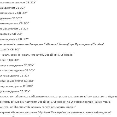
оловнокомандувачем СВ ЗСУ"
омандувачем СВ ЗСУ"
командувачем СВ ЗСУ"
ндувачем СВ ЗСУ"
а командувачем СВ ЗСУ"
 командувачем СВ ЗСУ"
андувачем СВ ЗСУ"
 командувачем СВ ЗСУ"
ральним інспектором Генеральної військової інспекції при Президентові України"
осади ГК СВ ЗСУ"
а начальником Генерального штабу Збройних Сил України"
сади ГК СВ ЗСУ"
осади командувача СВ ЗСУ"
посади командувача СВ ЗСУ"
ади командувача СВ ЗСУ"
посади командувача СВ ЗСУ"
осади командувача СВ ЗСУ"
ади командувача СВ ЗСУ"
почесних найменувань військовим частинам, установам, вузлам зв'язку, органам та підроз
енувань військовим частинам Збройних Сил України та уточнення деяких найменувань"
менування Окремому Київському полку Президента України"
енувань військовим частинам Збройних Сил України та уточнення деяких найменувань"