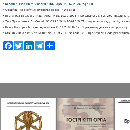
•
Видання "Біла книга. Збройні Сили України", Київ, МО України
• Офіційний вебсайт Міністерства оборони України
• Постанова Верховної Ради України від 19.10.1993 "Про загальну структуру, чисельніст
• Указ Президента України від 05.05.2020 № 166/2020 "Про переліки посад, що підлягают
• Наказ Міністра оборони України від 15.11.2010 № 595 "Про затвердження Інструкції пр
• Спільний наказ МОУ та МОНУ від 19.09.2017 № 478/1281 "Про заходи щодо реорганізації 
F
T
L
T
S
a
w
i
e
h
c
i
n
l
a
e
t
k
e
r
b
t
e
g
e
o
e
d
r
o
r
I
a
k
n
m