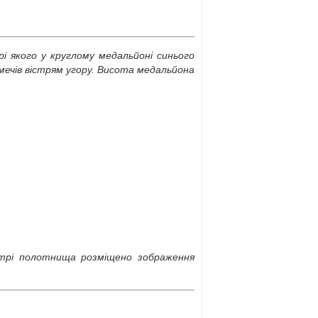
і якого у круглому медальйоні синього
ечів вістрям угору. Висота медальйона
нтрі полотнища розміщено зображення