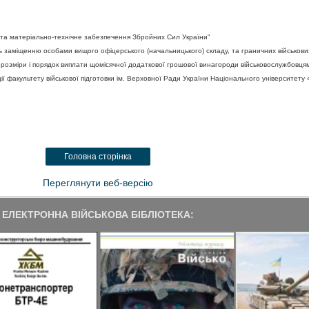
ь та матеріально-технічне забезпечення Збройних Сил України"
ь заміщенню особами вищого офіцерського (начальницького) складу, та граничних військови
о розміри і порядок виплати щомісячної додаткової грошової винагороди військовослужбовц
факультету військової підготовки ім. Верховної Ради України Національного університету «
Головна сторінка
Переглянути веб-версію
ЕЛЕКТРОННА ВІЙСЬКОВА БІБЛІОТЕКА: