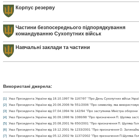
Корпус резерву
Частини безпосереднього підпорядкування
командуванню Сухопутних військ
Навчальні заклади та частини
Використані джерела:
[1]
Указ Президента України від 18.10.1997 № 1167/97 "Про День Сухопутних військ Укра
[2]
Указ Президента України від 20.06.2006 № 551/2006 "Про символіку, яка використовує
[3]
Указ Президента України від 07.04.1994 № 142/94 "Про заступника Міністра оборони 
[4]
Указ Президента України від 30.09.1998 № 1086/98 "Про призначення П. Шуляка заст
[5]
Указ Президента України від 20.08.2001 № 650/2001 "Про призначення П. Шуляка Го
[6]
Указ Президента України від 19.12.2001 № 1233/2001 "Про призначення О. Затинай
[7]
Указ Президента України від 05.12.2002 № 1137/2002 "Про призначення П.Шуляка Г