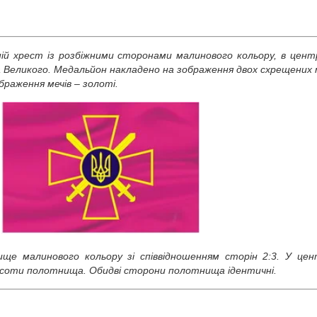
ій хрест із розбіжними сторонами малинового кольору, в центр
 Великого. Медальйон накладено на зображення двох схрещених м
раження мечів – золоті.
ще малинового кольору зі співвідношенням сторін 2:3. У це
исоти полотнища. Обидві сторони полотнища ідентичні.