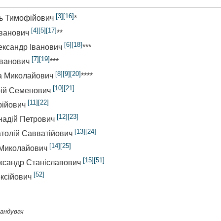
[3]
[16]
ль Тимофійович
*
[4]
[5]
[17]
Іванович
**
[6]
[18]
лександр Іванович
***
[7]
[19]
Іванович
***
[8]
[9]
[20]
ла Миколайович
****
[10]
[21]
ерій Семенович
[11]
[22]
рійович
[12]
[23]
ннадій Петрович
[13]
[24]
атолій Савватійович
[14]
[25]
й Миколайович
[15]
[51]
ександр Станіславович
[52]
ексійович
мандувач