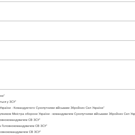
їни"
ться у ЗСУ"
України - Командуючого Сухопутними військами Збройних Сил України"
упником Міністра оборони України - командувачем Сухопутними військами Збройних Сил Укр
ловнокомандувачем СВ ЗСУ"
ка Головнокомандувачем СВ ЗСУ"
оловнокомандувачем СВ ЗСУ"