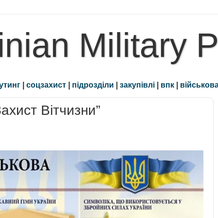
inian Military 
утинг
|
соцзахист
|
підрозділи
|
закупівлі
|
впк
|
військова
ахист Вітчизни”