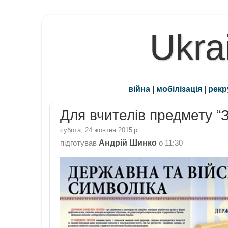
Ukra
війна
|
мобілізація
|
рекр
Для вчителів предмету “З
субота, 24 жовтня 2015 р.
Андрій Шинко
підготував
о
11:30