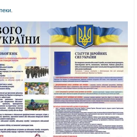
зпеки
.