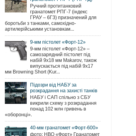
Ручний протитанковий
гранатомет РПГ-7 (індекс
ГРАУ – 6Г3) призначений для
боротьби з танками, самохідно-
артилерійськими установкам...
9-мм пістолет «Форт-12»
9-мм пістолет «Форт-12» –
самозарядний пістолет під
набій 9х18 мм Makarov, також
випускається під набій 9х17
мм Browning Short (Kur...
Підозри від НАБУ за
розкрадання на захисті танків
НАБУ і САП спільно з СБУ
викрили схему з розкрадання
понад 102 млн гривень в
«оборонці».
40-мм гранатомет «Форт-600»
фото: НВО «Форт» Гранатомет