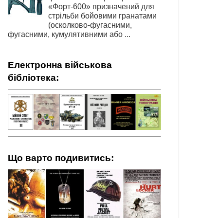
«Форт-600» призначений для
стрільби бойовими гранатами
(осколково-фугасними,
фугасними, кумулятивними або ...
Електронна військова
бібліотека:
Що варто подивитись: