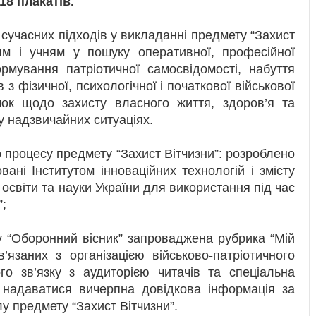
18 плакатів.
учасних підходів у викладанні предмету “Захист
ям і учням у пошуку оперативної, професійної
ормування патріотичної самосвідомості, набуття
з фізичної, психологічної і початкової військової
ичок щодо захисту власного життя, здоров’я та
у надзвичайних ситуаціях.
процесу предмету “Захист Вітчизни”: розроблено
вані Інститутом інноваційних технологій і змісту
 освіти та науки України для використання під час
”;
у “Оборонний вісник” запроваджена рубрика “Мій
язаних з організацією військово-патріотичного
о зв’язку з аудиторією читачів та спеціальна
 надаватися вичерпна довідкова інформація за
у предмету “Захист Вітчизни”.