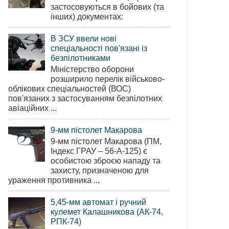
застосовуються в бойових (та
інших) документах:
В ЗСУ ввели нові
спеціальності пов'язані із
безпілотниками
Міністерство оборони
розширило перелік військово-
облікових спеціальностей (ВОС)
пов'язаних з застосуванням безпілотних
авіаційних ...
9-мм пістолет Макарова
9-мм пістолет Макарова (ПМ,
Індекс ГРАУ – 56-А-125) є
особистою зброєю нападу та
захисту, призначеною для
ураження противника ...
5,45-мм автомат і ручний
кулемет Калашникова (АК-74,
РПК-74)