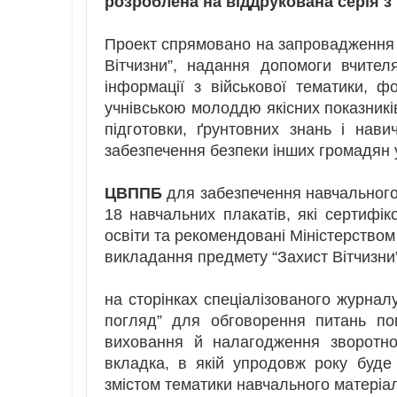
розроблена на віддрукована серія з 
Проект спрямовано на запровадження с
Вітчизни”, надання допомоги вчител
інформації з військової тематики, ф
учнівською молоддю якісних показників 
підготовки, ґрунтовних знань і нав
забезпечення безпеки інших громадян 
ЦВППБ
для забезпечення навчального 
18 навчальних плакатів, які сертифіко
освіти та рекомендовані Міністерством
викладання предмету “Захист Вітчизни
на сторінках спеціалізованого журнал
погляд” для обговорення питань пов’
виховання й налагодження зворотног
вкладка, в якій упродовж року буде
змістом тематики навчального матеріал