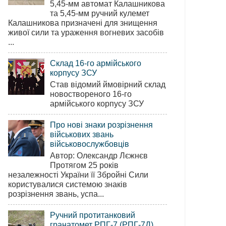
5,45-мм автомат Калашникова
та 5,45-мм ручний кулемет
Калашникова призначені для знищення
живої сили та ураження вогневих засобів
...
Склад 16-го армійського
корпусу ЗСУ
Став відомий ймовірний склад
новоствореного 16-го
армійського корпусу ЗСУ
Про нові знаки розрізнення
військових звань
військовослужбовців
Автор: Олександр Лєжнєв
Протягом 25 років
незалежності України її Збройні Сили
користувалися системою знаків
розрізнення звань, успа...
Ручний протитанковий
гранатомет РПГ-7 (РПГ-7Д)