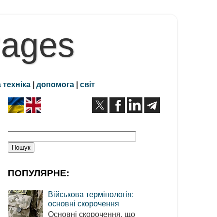
Pages
 техніка
|
допомога
|
світ
ПОПУЛЯРНЕ:
Військова термінологія:
основні скорочення
Основні скорочення, що