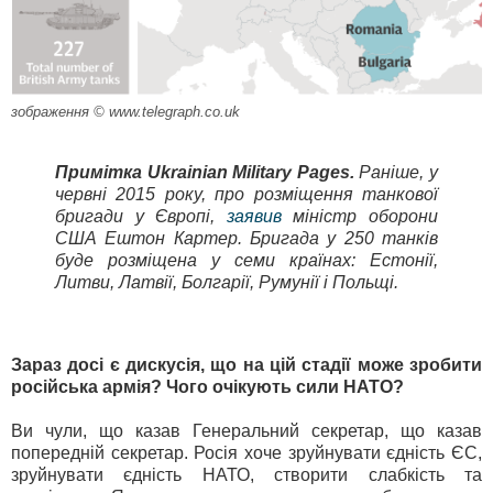
зображення © www.telegraph.co.uk
Примітка Ukrainian Military Pages.
Раніше, у
червні 2015 року, про розміщення танкової
бригади у Європі,
заявив
міністр оборони
США Ештон Картер. Бригада у 250 танків
буде розміщена у семи країнах: Естонії,
Литви, Латвії, Болгарії, Румунії і Польщі.
Зараз досі є дискусія, що на цій стадії може зробити
російська армія? Чого очікують сили НАТО?
Ви чули, що казав Генеральний секретар, що казав
попередній секретар. Росія хоче зруйнувати єдність ЄС,
зруйнувати єдність НАТО, створити слабкість та