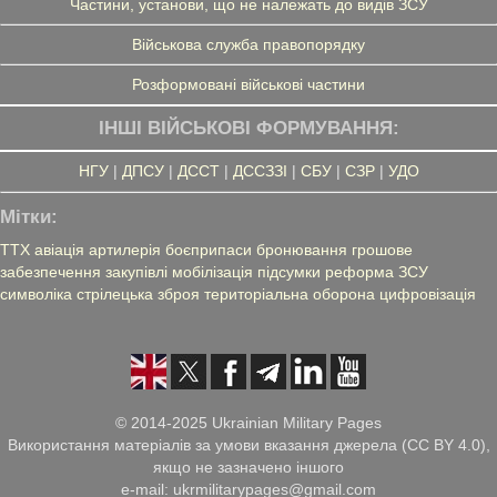
Частини, установи, що не належать до видів ЗСУ
Військова служба правопорядку
Розформовані військові частини
ІНШІ ВІЙСЬКОВІ ФОРМУВАННЯ:
НГУ
|
ДПСУ
|
ДССТ
|
ДССЗЗІ
|
СБУ
|
СЗР
|
УДО
Мітки:
ТТХ
авіація
артилерія
боєприпаси
бронювання
грошове
забезпечення
закупівлі
мобілізація
підсумки
реформа ЗСУ
символіка
стрілецька зброя
територіальна оборона
цифровізація
© 2014-2025 Ukrainian Military Pages
Використання матеріалів за умови вказання джерела (CC BY 4.0),
якщо не зазначено іншого
e-mail: ukrmilitarypages@gmail.com