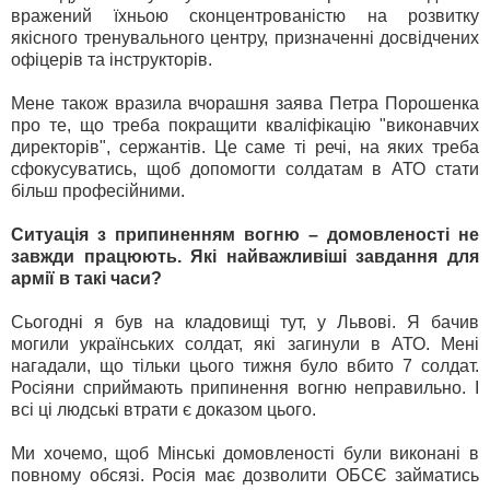
вражений їхньою сконцентрованістю на розвитку
якісного тренувального центру, призначенні досвідчених
офіцерів та інструкторів.
Мене також вразила вчорашня заява Петра Порошенка
про те, що треба покращити кваліфікацію "виконавчих
директорів", сержантів. Це саме ті речі, на яких треба
сфокусуватись, щоб допомогти солдатам в АТО стати
більш професійними.
Ситуація з припиненням вогню – домовленості не
завжди працюють. Які найважливіші завдання для
армії в такі часи?
Сьогодні я був на кладовищі тут, у Львові. Я бачив
могили українських солдат, які загинули в АТО. Мені
нагадали, що тільки цього тижня було вбито 7 солдат.
Росіяни сприймають припинення вогню неправильно. І
всі ці людські втрати є доказом цього.
Ми хочемо, щоб Мінські домовленості були виконані в
повному обсязі. Росія має дозволити ОБСЄ займатись