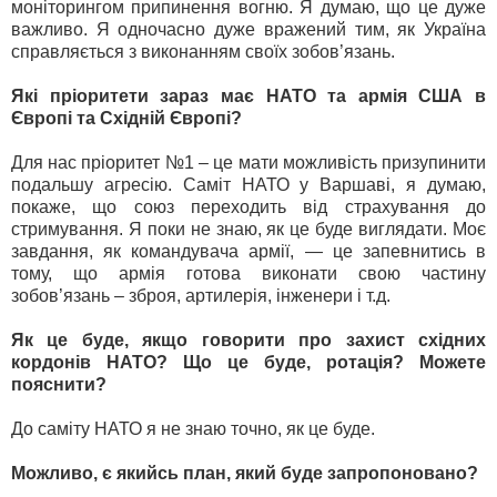
моніторингом припинення вогню. Я думаю, що це дуже
важливо. Я одночасно дуже вражений тим, як Україна
справляється з виконанням своїх зобов’язань.
Які пріоритети зараз має НАТО та армія США в
Європі та Східній Європі?
Для нас пріоритет №1 – це мати можливість призупинити
подальшу агресію. Саміт НАТО у Варшаві, я думаю,
покаже, що союз переходить від страхування до
стримування. Я поки не знаю, як це буде виглядати. Моє
завдання, як командувача армії, — це запевнитись в
тому, що армія готова виконати свою частину
зобов’язань – зброя, артилерія, інженери і т.д.
Як це буде, якщо говорити про захист східних
кордонів НАТО? Що це буде, ротація? Можете
пояснити?
До саміту НАТО я не знаю точно, як це буде.
Можливо, є якийсь план, який буде запропоновано?