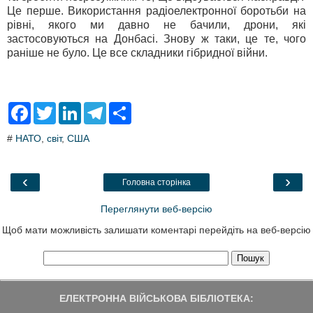
Це перше. Використання радіоелектронної боротьби на
рівні, якого ми давно не бачили, дрони, які
застосовуються на Донбасі. Знову ж таки, це те, чого
раніше не було. Це все складники гібридної війни.
F
T
L
T
S
a
w
i
e
h
c
i
n
l
a
#
НАТО
,
світ
,
США
e
t
k
e
r
b
t
e
g
e
o
e
d
r
o
r
I
a
‹
›
Головна сторінка
k
n
m
Переглянути веб-версію
Щоб мати можливість залишати коментарі перейдіть на веб-версію
ЕЛЕКТРОННА ВІЙСЬКОВА БІБЛІОТЕКА: