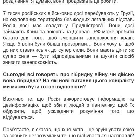
розділення. Я думаю, вони продовжать це робити.
7 тисяч російських військових досі перебувають у Грузії,
на окупованих територіях без жодних легальних підстав.
Росія досі має солдат у Придністров’ї. Вони досі
займають Крим та воюють на Донбасі. РФ може зробити
багато для того, щоб зменшити занепокоєння країн.
Якщо б вони були більш прозорими… Вони хочуть, щоб
до них ставились як до супер сили. Вони мають діяти як
супер сила — бути відповідальними та шукати спосіб
знизити занепокоєність.
Сьогодні всі говорять про гібридну війну, чи дійсно
вона гібридна? На які нові питання цього конфлікту
ми маємо бути готові відповісти?
Важливо те, що Росія використовує інформацію та
дезінформацію, щоб збити людей з пантелику, щоб їх
обдурити, щоб ускладнити розуміння того, що
відбувається.
Пам’ятаєте, я сказав, що їхня мета – це зруйнувати союз
та зробити незрозумілим те, що відбувається насправді?