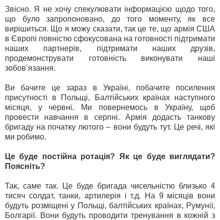
Звісно. Я не хочу спекулювати інформацією щодо того,
що було запропоновано, до того моменту, як все
вирішиться. Що я можу сказати, так це те, що армія США
в Європі повністю сфокусована на готовності підтримати
наших партнерів, підтримати наших друзів,
продемонструвати готовність виконувати наші
зобов’язання.
Ви бачите це зараз в Україні, побачите посилення
присутності в Польщі, Балтійських країнах наступного
місяця, у червні. Ми повернемось в Україну, щоб
провести навчання в серпні. Армія додасть танкову
бригаду на початку лютого – вони будуть тут. Це речі, які
ми робимо.
Це буде постійна ротація? Як це буде виглядати?
Поясніть?
Так, саме так. Це буде бригада чисельністю близько 4
тисяч солдат, танки, артилерія і т.д. На 9 місяців вони
будуть розміщені у Польщі, балтійських країнах, Румунії,
Болгарії. Вони будуть проводити тренування в кожній з