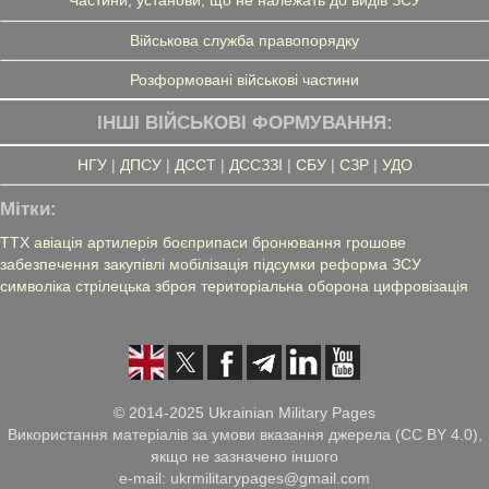
Частини, установи, що не належать до видів ЗСУ
Військова служба правопорядку
Розформовані військові частини
ІНШІ ВІЙСЬКОВІ ФОРМУВАННЯ:
НГУ
|
ДПСУ
|
ДССТ
|
ДССЗЗІ
|
СБУ
|
СЗР
|
УДО
Мітки:
ТТХ
авіація
артилерія
боєприпаси
бронювання
грошове
забезпечення
закупівлі
мобілізація
підсумки
реформа ЗСУ
символіка
стрілецька зброя
територіальна оборона
цифровізація
© 2014-2025 Ukrainian Military Pages
Використання матеріалів за умови вказання джерела (CC BY 4.0),
якщо не зазначено іншого
e-mail: ukrmilitarypages@gmail.com