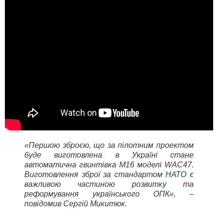
«Першою зброєю, що за пілотним проектом
буде виготовлена в Україні стане
автоматична гвинтівка М16 моделі WAC47.
Виготовлення зброї за стандартом
НАТО
є
важливою частиною розвитку та
реформування українського ОПК», –
повідомив Сергій Микитюк.