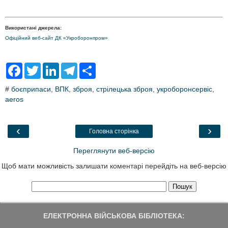
Використані джерела:
Офіційний веб-сайт ДК «Укроборонпром»
F
T
L
T
S
a
w
i
e
h
c
i
n
l
a
#
боєприпаси
,
ВПК
,
зброя
,
стрілецька зброя
,
укроборонсервіс
,
e
t
k
e
r
aeros
b
t
e
g
e
o
e
d
r
o
r
I
a
k
n
m
‹
›
Головна сторінка
Переглянути веб-версію
Щоб мати можливість залишати коментарі перейдіть на веб-версію
ЕЛЕКТРОННА ВІЙСЬКОВА БІБЛІОТЕКА: