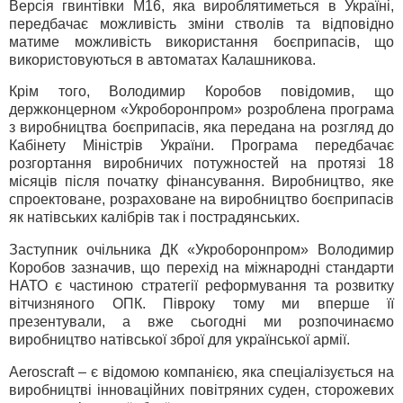
Версія гвинтівки М16, яка вироблятиметься в Україні,
передбачає можливість зміни стволів та відповідно
матиме можливість використання боєприпасів, що
використовуються в автоматах Калашникова.
Крім того, Володимир Коробов повідомив, що
держконцерном «Укроборонпром» розроблена програма
з виробництва боєприпасів, яка передана на розгляд до
Кабінету Міністрів України. Програма передбачає
розгортання виробничих потужностей на протязі 18
місяців після початку фінансування. Виробництво, яке
спроектоване, розраховане на виробництво боєприпасів
як натівських калібрів так і пострадянських.
Заступник очільника ДК «Укроборонпром» Володимир
Коробов зазначив, що перехід на міжнародні стандарти
НАТО є частиною стратегії реформування та розвитку
вітчизняного ОПК. Півроку тому ми вперше її
презентували, а вже сьогодні ми розпочинаємо
виробництво натівської зброї для української армії.
Aeroscraft – є відомою компанією, яка спеціалізується на
виробництві інноваційних повітряних суден, сторожевих