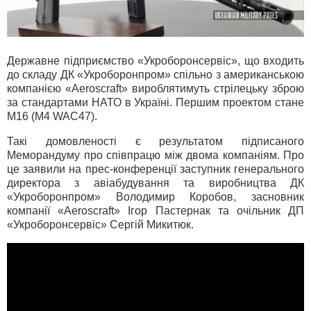
Державне підприємство «Укроборонсервіс», що входить
до складу ДК «Укроборонпром» спільно з американською
компанією «Aeroscraft» вироблятимуть стрілецьку зброю
за стандартами НАТО в Україні. Першим проектом стане
М16 (M4 WAC47).
Такі домовленості є результатом підписаного
Меморандуму про співпрацю між двома компаніям. Про
це заявили на прес-конференції заступник генерального
директора з авіабудування та виробництва ДК
«Укроборонпром» Володимир Коробов, засновник
компанії «Aeroscraft» Ігор Пастернак та очільник ДП
«Укроборонсервіс» Сергій Микитюк.