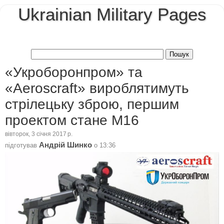
Ukrainian Military Pages
«Укроборонпром» та
«Aeroscraft» вироблятимуть
стрілецьку зброю, першим
проектом стане М16
вівторок, 3 січня 2017 р.
Андрій Шинко
підготував
о
13:36