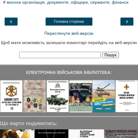
#
воєнна організація
,
документи
,
офіцери
,
сержанти
,
фінанси
e
t
k
e
r
b
t
e
g
e
o
e
d
r
o
r
I
a
‹
›
Головна сторінка
k
n
m
Переглянути веб-версію
Щоб мати можливість залишати коментарі перейдіть на веб-версію
ЕЛЕКТРОННА ВІЙСЬКОВА БІБЛІОТЕКА:
Що варто подивитись: