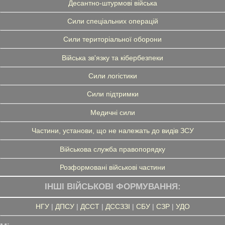
Десантно-штурмові війська
Сили спеціальних операцій
Сили територіальної оборони
Війська зв'язку та кібербезпеки
Сили логістики
Сили підтримки
Медичні сили
Частини, установи, що не належать до видів ЗСУ
Військова служба правопорядку
Розформовані військові частини
ІНШІ ВІЙСЬКОВІ ФОРМУВАННЯ:
НГУ
|
ДПСУ
|
ДССТ
|
ДССЗЗІ
|
СБУ
|
СЗР
|
УДО