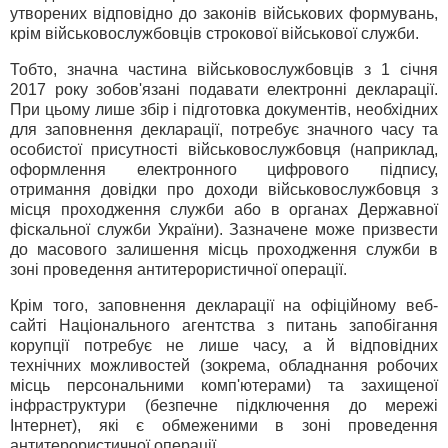
утворених відповідно до законів військових формувань,
крім військовослужбовців строкової військової служби.
Тобто, значна частина військовослужбовців з 1 січня
2017 року зобов'язані подавати електронні декларації.
При цьому лише збір і підготовка документів, необхідних
для заповнення декларації, потребує значного часу та
особистої присутності військовослужбовця (наприклад,
оформлення електронного цифрового підпису,
отримання довідки про доходи військовослужбовця з
місця проходження служби або в органах Державної
фіскальної служби України). Зазначене може призвести
до масового залишення місць проходження служби в
зоні проведення антитерористичної операції.
Крім того, заповнення декларації на офіційному веб-
сайті Національного агентства з питань запобігання
корупції потребує не лише часу, а й відповідних
технічних можливостей (зокрема, обладнання робочих
місць персональними комп'ютерами) та захищеної
інфраструктури (безпечне підключення до мережі
Інтернет), які є обмеженими в зоні проведення
антитерористичної операції.