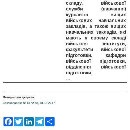
складу, військової
служби (навчання)
курсантів вищих
військових навчальних
закладів, а також вищих
навчальних закладів, які
мають у своєму складі
військові інститути,
факультети військової
підготовки, кафедри
військової підготовки,
відділення військової
підготовки;
…
Використані джерела:
Законопроект № 6172 від 10.03.2017
F
T
L
T
S
a
w
i
e
h
c
i
n
l
a