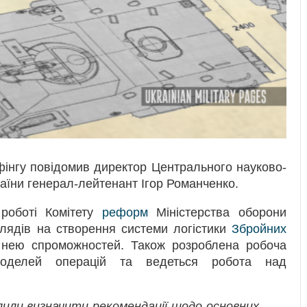
ифінгу повідомив директор Центрального науково-
раїни генерал-лейтенант Ігор Романченко.
 роботі Комітету
реформ
Міністерства оборони
лядів на створення системи логістики
Збройних
нею спроможностей. Також розроблена робоча
моделей операцій та ведеться робота над
или визначити рекомендації щодо основних