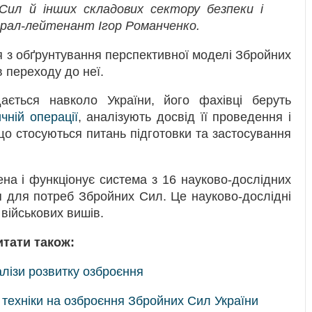
Сил й інших складових сектору безпеки і
ерал-лейтенант Ігор Романченко.
 з обґрунтування перспективної моделі Збройних
в переходу до неї.
дається навколо України, його фахівці беруть
чній операції
, аналізують досвід її проведення і
що стосуються питань підготовки та застосування
на і функціонує система з 16 науково-дослідних
я для потреб Збройних Сил. Це науково-дослідні
 військових вишів.
итати також:
лізи розвитку озброєння
 техніки на озброєння Збройних Сил України