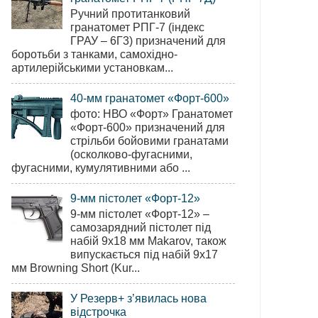
Ручний протитанковий
гранатомет РПГ-7 (індекс
ГРАУ – 6Г3) призначений для
боротьби з танками, самохідно-
артилерійськими установкам...
40-мм гранатомет «Форт-600»
фото: НВО «Форт» Гранатомет
«Форт-600» призначений для
стрільби бойовими гранатами
(осколково-фугасними,
фугасними, кумулятивними або ...
9-мм пістолет «Форт-12»
9-мм пістолет «Форт-12» –
самозарядний пістолет під
набій 9х18 мм Makarov, також
випускається під набій 9х17
мм Browning Short (Kur...
У Резерв+ з’явилась нова
відстрочка