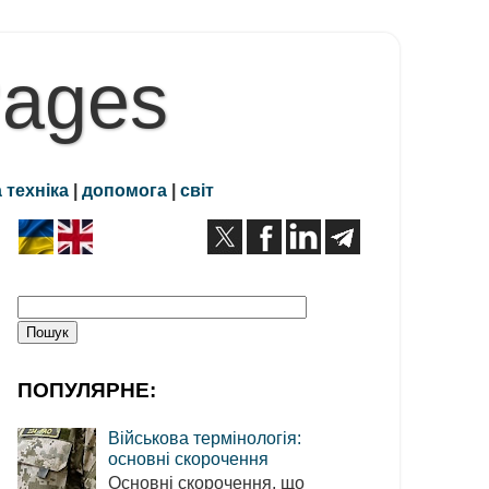
Pages
 техніка
|
допомога
|
світ
ПОПУЛЯРНЕ:
Військова термінологія:
основні скорочення
Основні скорочення, що