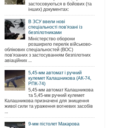
застосовуються в бойових (та
інших) документах:
В ЗСУ ввели нові
спеціальності пов'язані із
безпілотниками
Міністерство оборони
розширило перелік військово-
облікових спеціальностей (ВОС)
пов'язаних з застосуванням безпілотних
авіаційних ...
5,45-мм автомат і ручний
кулемет Калашникова (АК-74,
РПК-74)
5,45-мм автомат Калашникова
та 5,45-мм ручний кулемет
Калашникова призначені для знищення
живої сили та ураження вогневих засобів
...
9-мм пістолет Макарова