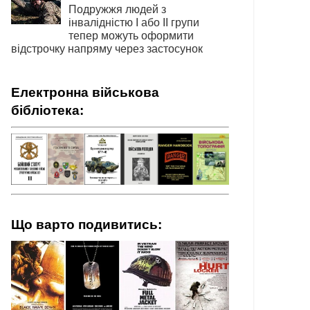
Подружжя людей з
інвалідністю І або ІІ групи
тепер можуть оформити
відстрочку напряму через застосунок
Електронна військова
бібліотека:
Що варто подивитись: