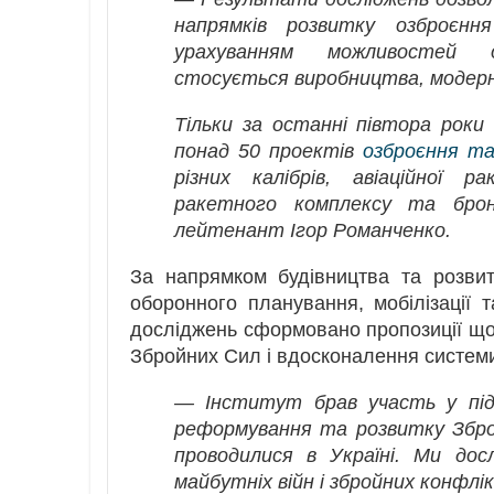
напрямків розвитку озброєнн
урахуванням можливостей о
стосується виробництва, модерніз
Тільки за останні півтора роки
понад 50 проектів
озброєння та
різних калібрів, авіаційної р
ракетного комплексу та брон
лейтенант Ігор Романченко.
За напрямком будівництва та розви
оборонного планування, мобілізації 
досліджень сформовано пропозиції що
Збройних Сил і вдосконалення систе
— Інститут брав участь у підг
реформування та розвитку Збро
проводилися в Україні. Ми до
майбутніх війн і збройних конфлі