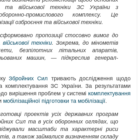
я та військової техніки ЗС України з
боронно-промислового комплексу. Це
ації озброєння та військової техніки.
 сформовано пропозиції стосовно вимог до
 військової техніки
. Зокрема, до мінометів
акети, безпілотних літальних апаратів,
ьованих машин, — підкреслив генерал-
тку
Збройних Сил
тривають дослідження щодо
та комплектування ЗС України. За результатами
до вирішення проблем у системі
комплектування
ми
мобілізаційної підготовки та мобілізації
.
отовці проектів усіх державних програм
йних Сил та в усіх оборонних оглядах, що
сліджували масштаби та характерні риси
ктів, а також займалися визначенням складу