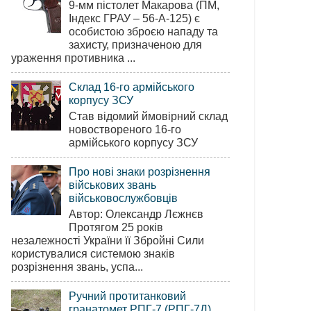
9-мм пістолет Макарова (ПМ,
Індекс ГРАУ – 56-А-125) є
особистою зброєю нападу та
захисту, призначеною для
ураження противника ...
Склад 16-го армійського
корпусу ЗСУ
Став відомий ймовірний склад
новоствореного 16-го
армійського корпусу ЗСУ
Про нові знаки розрізнення
військових звань
військовослужбовців
Автор: Олександр Лєжнєв
Протягом 25 років
незалежності України її Збройні Сили
користувалися системою знаків
розрізнення звань, успа...
Ручний протитанковий
гранатомет РПГ-7 (РПГ-7Д)