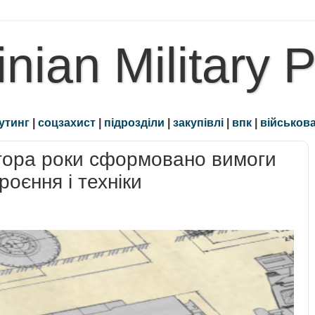
inian Military 
утинг
|
соцзахист
|
підрозділи
|
закупівлі
|
впк
|
військова
втора роки сформовано вимоги
роєння і техніки