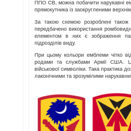
ППО СВ, можна побачити нарукавні е
прямокутника із заокругленими верхні
За такою схемою розроблені також 
передбачено використання ромбовидн
елементом в них є зображення па
підрозділів виду.
При цьому кольори емблеми чітко від
родами та службами Армії США. Ц
військової символіки. Така практика д
лаконічними та зрозумілими нарукавн