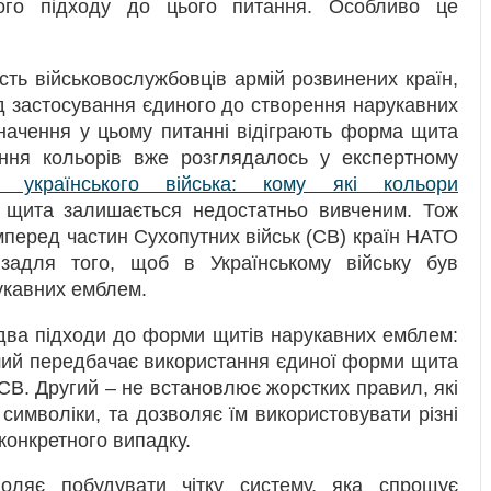
ого підходу до цього питання. Особливо це
ість військовослужбовців армій розвинених країн,
д застосування єдиного до створення нарукавних
начення у цьому питанні відіграють форма щита
ння кольорів вже розглядалось у експертному
» українського війська: кому які кольори
 щита залишається недостатньо вивченим. Тож
мперед частин Сухопутних військ (СВ) країн НАТО
задля того, щоб в Українському війську був
укавних емблем.
 два підходи до форми щитів нарукавних емблем:
ший передбачає використання єдиної форми щита
 СВ. Другий – не встановлює жорстких правил, які
символіки, та дозволяє їм використовувати різні
конкретного випадку.
воляє побудувати чітку систему, яка спрощує