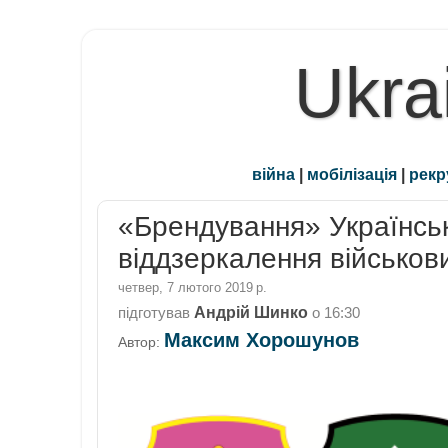
Ukra
війна
|
мобілізація
|
рекр
«Брендування» Українськ
віддзеркалення військов
четвер, 7 лютого 2019 р.
Андрій Шинко
підготував
о
16:30
Максим Хорошунов
Автор: