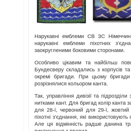
Нарукавні емблеми СВ ЗС Німеччин
нарукавні емблеми піхотних з’єдн
заокругленими боковими сторонами.
Особливо цікавим та найбільш по
Бундесверу складались з корпусів та 
окремі бригади. При цьому бригади
розрізнялися кольором канта.
Так, управління дивізії та підрозділи
нитками кант. Для бригад колір канта 
для 28-ї, червоний для 29-ї, жовтий
піхотні з’єднання, які використовуют
Але ця відмінність радше данина тра