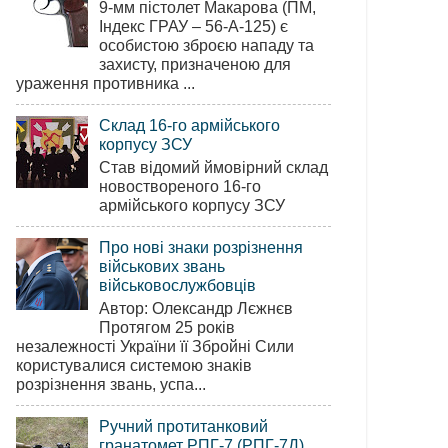
9-мм пістолет Макарова (ПМ,
Індекс ГРАУ – 56-А-125) є
особистою зброєю нападу та
захисту, призначеною для
ураження противника ...
Склад 16-го армійського
корпусу ЗСУ
Став відомий ймовірний склад
новоствореного 16-го
армійського корпусу ЗСУ
Про нові знаки розрізнення
військових звань
військовослужбовців
Автор: Олександр Лєжнєв
Протягом 25 років
незалежності України її Збройні Сили
користувалися системою знаків
розрізнення звань, успа...
Ручний протитанковий
гранатомет РПГ-7 (РПГ-7Д)