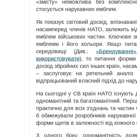
«змісту» неможлива без комплексн
стосується нарукавних емблем.
Як показує світовий досвід, впізнаван
насамперед членів НАТО, залежить ві
емблем військових частин. Ключове з
емблеми і його кольори. Якщо пита
середовищі (Див.:
«Брендування
використовувати
), то питання форми
досвід збройних сил інших країн, наса
– заслуговує на ретельний аналіз 
відпрацьований власний підхід до нар
На сьогодні у СВ країн НАТО існують
одноманітний та багатоманітний. Пер
практично для всіх з’єднань та частин
б обмежували розробників нарукавної 
форми щитів в залежності від кожного 
З одного боку, одноманітність доз