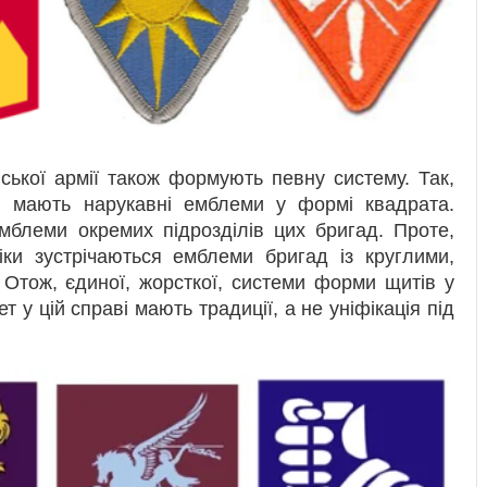
ької армії також формують певну систему. Так,
ні мають нарукавні емблеми у формі квадрата.
мблеми окремих підрозділів цих бригад. Проте,
іки зустрічаються емблеми бригад із круглими,
Отож, єдиної, жорсткої, системи форми щитів у
т у цій справі мають традиції, а не уніфікація під