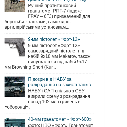
Ручний протитанковий
гранатомет РПГ-7 (індекс
ГРАУ – 6Г3) призначений для
боротьби з танками, самохідно-
артилерійськими установкам...
9-мм пістолет «Форт-12»
9-мм пістолет «Форт-12» –
самозарядний пістолет під
набій 9х18 мм Makarov, також
випускається під набій 9х17
мм Browning Short (Kur...
Підозри від НАБУ за
розкрадання на захисті танків
НАБУ і САП спільно з СБУ
викрили схему з розкрадання
понад 102 млн гривень в
«оборонці».
40-мм гранатомет «Форт-600»
фото: НВО «Форт» Гранатомет