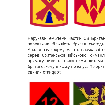
Нарукавні емблеми частин СВ Британс
переважна більшість бригад сьогод
Аналогічну форму мають нарукавні е
серед британської військової символ
прямокутними та трикутними щитами. 
британському війську не існує. Пріорите
єдиний стандарт.