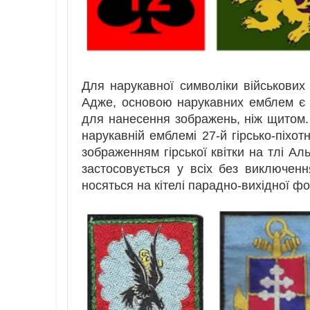
Для нарукавної символіки військових 
Адже, основою нарукавних емблем є 
для нанесення зображень, ніж щитом.
нарукавній емблемі 27-й гірсько-піхот
зображенням гірської квітки на тлі Ал
застосовується у всіх без виключенн
носяться на кітелі парадно-вихідної фо