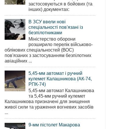
застосовуються в бойових (та
інших) документах:
В ЗСУ ввели нові
спеціальності пов'язані із
безпілотниками
Міністерство оборони
розширило перелік військово-
облікових спеціальностей (ВОС)
пов'язаних з застосуванням безпілотних
авіаційних ...
5,45-мм автомат і ручний
кулемет Калашникова (АК-74,
РПК-74)
5,45-мм автомат Калашникова
та 5,45-мм ручний кулемет
Калашникова призначені для знищення
живої сили та ураження вогневих засобів
...
9-мм пістолет Макарова