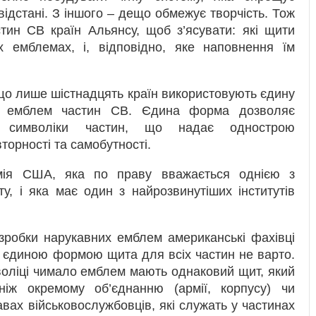
ідстані. З іншого – дещо обмежує творчість. Тож
тин СВ країн Альянсу, щоб з’ясувати: які щити
х емблемах, і, відповідно, яке наповнення їм
 що лише шістнадцять країн використовують єдину
х емблем частин СВ. Єдина форма дозволяє
с символіки частин, що надає однострою
вторності та самобутності.
мія США, яка по праву вважається однією з
у, і яка має один з найрозвинутіших інститутів
зробки нарукавних емблем американські фахівці
 єдиною формою щита для всіх частин не варто.
мволіці чимало емблем мають однаковий щит, який
ніж окремому об’єднанню (армії, корпусу) чи
кавах військовослужбовців, які служать у частинах