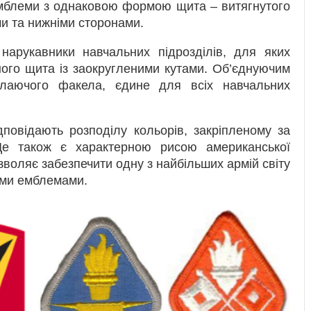
мблеми з однаковою формою щита – витягнутого
ми та нижніми сторонами.
нарукавники навчальних підрозділів, для яких
ого щита із заокругленими кутами. Об’єднуючим
лаючого факела, єдине для всіх навчальних
повідають розподілу кольорів, закріпленому за
е також є характерною рисою американської
озволяє забезпечити одну з найбільших армій світу
ими емблемами.