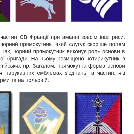
частин СВ Франції притаманні зовсім інші риси.
чорний прямокутник, який слугує скоріше полем
 Так, чорний прямокутник виконує роль основи в
ної бригади. На ньому розміщено чотирикутник із
ьпійських гір. Загалом, прямокутна форма основи
я нарукавних емблемах з’єднань та частин, які
рми та на польовій.