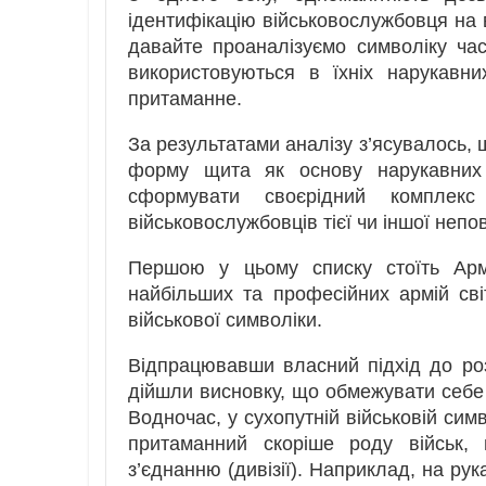
ідентифікацію військовослужбовця на в
давайте проаналізуємо символіку час
використовуються в їхніх нарукавни
притаманне.
За результатами аналізу з’ясувалось,
форму щита як основу нарукавни
сформувати своєрідний комплек
військовослужбовців тієї чи іншої непо
Першою у цьому списку стоїть Ар
найбільших та професійних армій світ
військової символіки.
Відпрацювавши власний підхід до ро
дійшли висновку, що обмежувати себе
Водночас, у сухопутній військовій си
притаманний скоріше роду військ, 
з’єднанню (дивізії). Наприклад, на ру