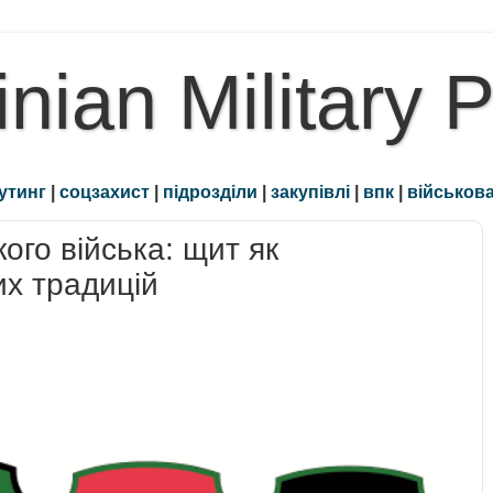
inian Military 
утинг
|
соцзахист
|
підрозділи
|
закупівлі
|
впк
|
військова
ого війська: щит як
их традицій