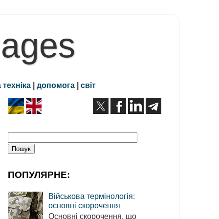
Pages
 техніка
|
допомога
|
світ
ПОПУЛЯРНЕ:
Військова термінологія:
основні скорочення
Основні скорочення, що