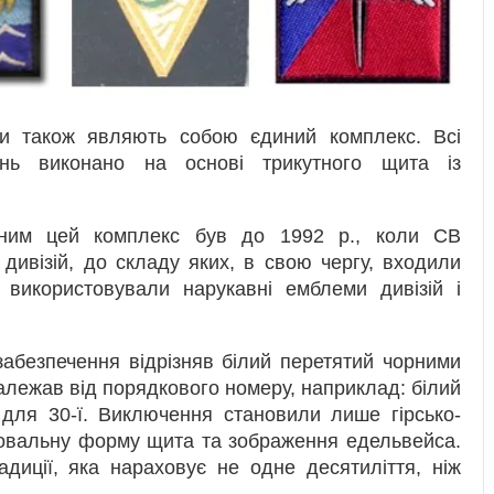
и також являють собою єдиний комплекс. Всі
ань виконано на основі трикутного щита із
вним цей комплекс був до 1992 р., коли СВ
дивізій, до складу яких, в свою чергу, входили
 використовували нарукавні емблеми дивізій і
 забезпечення відрізняв білий перетятий чорними
залежав від порядкового номеру, наприклад: білий
 для 30-ї. Виключення становили лише гірсько-
ь овальну форму щита та зображення едельвейса.
диції, яка нараховує не одне десятиліття, ніж