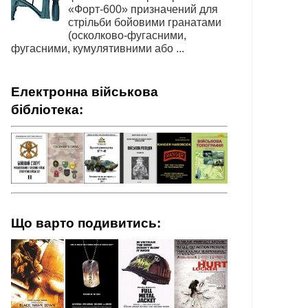
«Форт-600» призначений для
стрільби бойовими гранатами
(осколково-фугасними,
фугасними, кумулятивними або ...
Електронна військова
бібліотека:
Що варто подивитись: