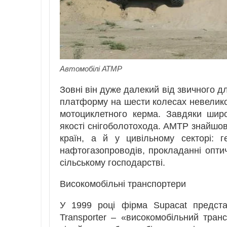
Автомобілі АТМР
Зовні він дуже далекий від звичного д
платформу на шести колесах невелико
мотоциклетного керма. Завдяки шир
якості снігоболотохода. АМТР знайшов
країн, а й у цивільному секторі: ге
нафтогазопроводів, прокладанні оптич
сільському господарстві.
Високомобільні транспортери
У 1999 році фірма Supacat предста
Transporter – «високомобільний тран