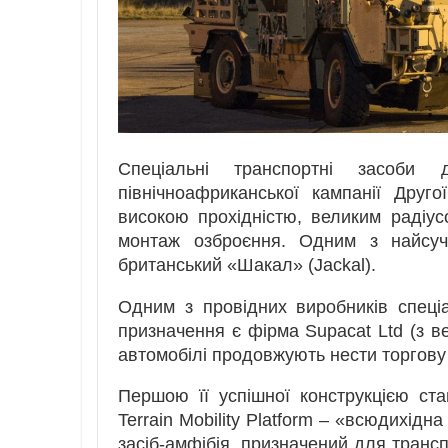
Спеціальні транспортні засоб
північноафриканської кампанії Другої
високою прохідністю
, великим радіус
монтаж озброєння. Одним з найсуча
британський «Шакал» (Jackal).
Одним з провідних виробників спеціа
призначення є фірма Supacat Ltd (з в
автомобілі продовжують нести торгову
Першою її успішної конструкцією ст
Terrain Mobility Platform – «всюдихід
засіб-амфібія, призначений для трансп