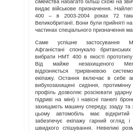
сімейства набагато більш схожі на зви
видає військове призначення. Найле
400 – в 2003-2004 роках 72 таки
Великобританії. Вони були прийняті на
частинах спеціального призначення м
Саме успішне застосування M
Афганістані спонукало британських
вибрати НМТ 400 в якості прототип
Від майже незахищеного Men
відрізняється трирівневою систем
екіпажу. Остання включає в себе а
вибухозахищені сидіння, протимінну 
профіль дозволяє розсіювати ударн
підриві на міні) і навісні панелі бр
захищають машину спереду, ззаду та з
цьому автомобіль має відкритий
забезпечує екіпажу гарний огляд і
швидкого спішування. Невеликі роз