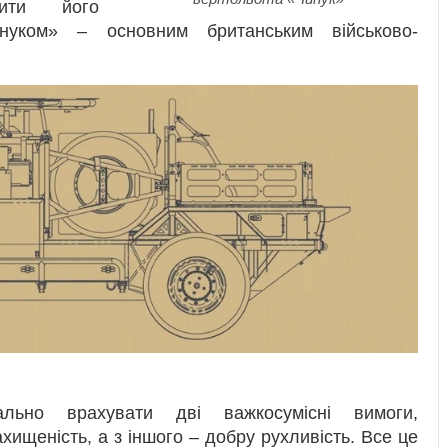
зити його
нуком» – основним британським військово-
льно врахувати дві важкосумісні вимоги,
ахищеність, а з іншого – добру рухливість. Все це