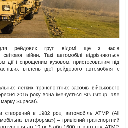
и для рейдових груп відомі ще з часів
 світової війни. Такі автомобілі відрізняються
ом дії і спрощеним кузовом, пристосованим під
сніших втілень ідеї рейдового автомобіля є
льних легких транспортних засобів військового
ересня 2015 року вона іменується SG Group, але
 марку Supacat).
ав створений в 1982 році автомобіль ATMP (All
на мобільна платформа») – тривісний транспортний
ортування до 10 осіб або 1600 кг вантажу. АТМР,