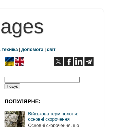
Pages
 техніка
|
допомога
|
світ
ПОПУЛЯРНЕ:
Військова термінологія:
основні скорочення
Основні скорочення, що