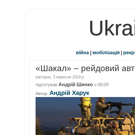
Ukra
війна
|
мобілізація
|
рекр
«Шакал» – рейдовий авт
вівторок, 3 вересня 2019 р.
Андрій Шинко
підготував
о
08:09
Андрій Харук
Автор: