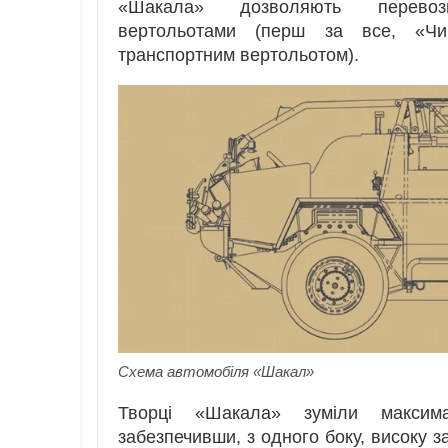
«Шакала» дозволяють перево
вертольотами (перш за все, «Чи
транспортним вертольотом).
Схема автомобіля «Шакал»
Творці «Шакала» зуміли максима
забезпечивши, з одного боку, високу з