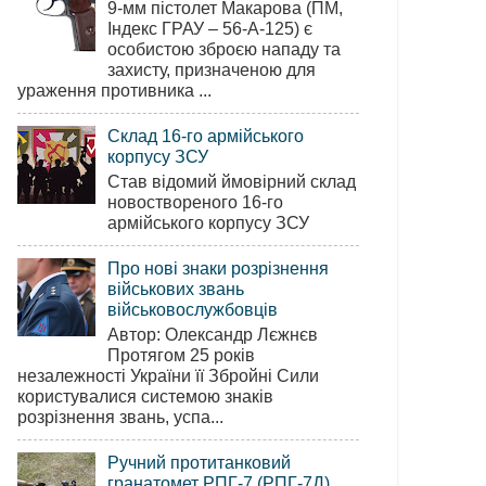
9-мм пістолет Макарова (ПМ,
Індекс ГРАУ – 56-А-125) є
особистою зброєю нападу та
захисту, призначеною для
ураження противника ...
Склад 16-го армійського
корпусу ЗСУ
Став відомий ймовірний склад
новоствореного 16-го
армійського корпусу ЗСУ
Про нові знаки розрізнення
військових звань
військовослужбовців
Автор: Олександр Лєжнєв
Протягом 25 років
незалежності України її Збройні Сили
користувалися системою знаків
розрізнення звань, успа...
Ручний протитанковий
гранатомет РПГ-7 (РПГ-7Д)