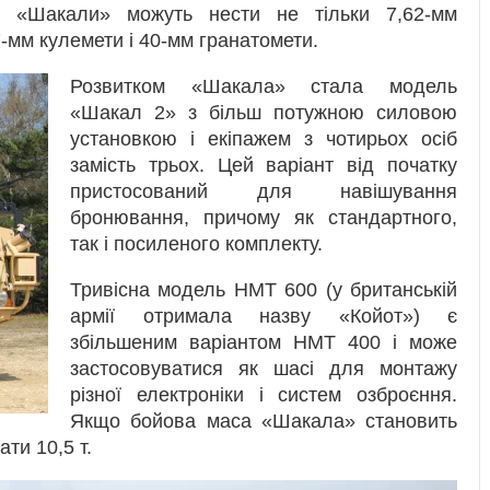
. «Шакали» можуть нести не тільки 7,62-мм
7-мм кулемети і 40-мм гранатомети.
Розвитком «Шакала» стала модель
«Шакал 2» з більш потужною силовою
установкою і екіпажем з чотирьох осіб
замість трьох. Цей варіант від початку
пристосований для навішування
бронювання, причому як стандартного,
так і посиленого комплекту.
Тривісна модель НМТ 600 (у британській
армії отримала назву «Койот») є
збільшеним варіантом НМТ 400 і може
застосовуватися як шасі для монтажу
різної електроніки і систем озброєння.
Якщо бойова маса «Шакала» становить
ти 10,5 т.