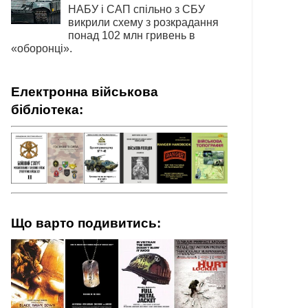
НАБУ і САП спільно з СБУ
викрили схему з розкрадання
понад 102 млн гривень в
«оборонці».
Електронна військова
бібліотека:
Що варто подивитись: