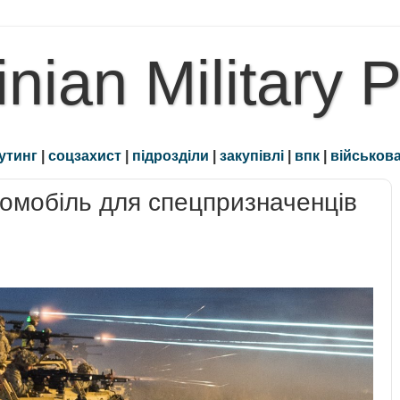
inian Military 
утинг
|
соцзахист
|
підрозділи
|
закупівлі
|
впк
|
військова
омобіль для спецпризначенців