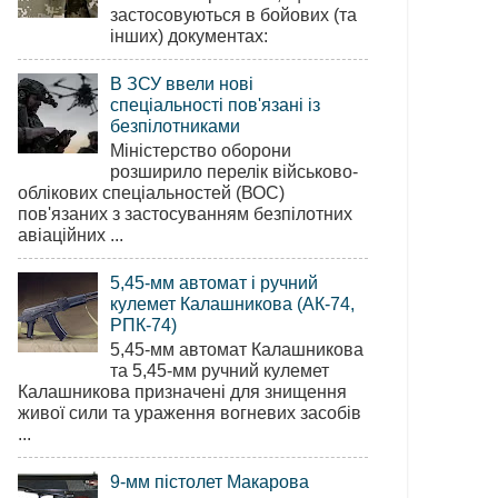
застосовуються в бойових (та
інших) документах:
В ЗСУ ввели нові
спеціальності пов'язані із
безпілотниками
Міністерство оборони
розширило перелік військово-
облікових спеціальностей (ВОС)
пов'язаних з застосуванням безпілотних
авіаційних ...
5,45-мм автомат і ручний
кулемет Калашникова (АК-74,
РПК-74)
5,45-мм автомат Калашникова
та 5,45-мм ручний кулемет
Калашникова призначені для знищення
живої сили та ураження вогневих засобів
...
9-мм пістолет Макарова