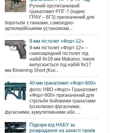
Ручний протитанковий
гранатомет РПГ-7 (індекс
ГРАУ – 6Г3) призначений для
боротьби з танками, самохідно-
артилерійськими установкам...
9-мм пістолет «Форт-12»
9-мм пістолет «Форт-12» –
самозарядний пістолет під
набій 9х18 мм Makarov, також
випускається під набій 9х17
мм Browning Short (Kur...
40-мм гранатомет «Форт-600»
фото: НВО «Форт» Гранатомет
«Форт-600» призначений для
стрільби бойовими гранатами
(осколково-фугасними,
фугасними, кумулятивними або ...
Підозри від НАБУ за
розкрадання на захисті танків