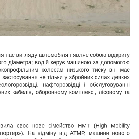
ля нас вигляду автомобіля і являє собою відкриту
го діаметра; водій керує машиною за допомогою
окопрофільним колесам низького тиску він має
 застосування не тільки у збройних силах деяких
ологорозвідці, нафторозвідці і обслуговуванні
них кабелів, оборонному комплексі, лісовому та
вила своє нове сімейство НМТ (High Mobility
спортер»). На відміну від АТМР, машини нового