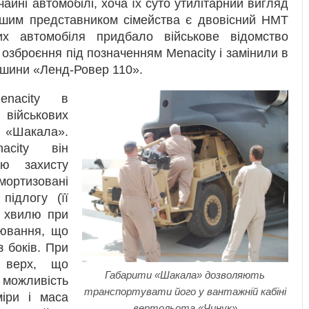
чайні автомобілі, хоча їх суто утилітарний вигляд
гшим представником сімейства є двовісний НМТ
х автомобіля придбало військове відомство
 озброєння під позначенням Menacity і замінили в
ашини «Ленд-Ровер 110».
enacity в
 військових
у «Шакала».
acity він
ою захисту
мортизовані
підлогу (її
у хвилю при
онювання, що
 боків. При
 верх, що
Габарити «Шакала» дозволяють
 можливість
транспортувати його у вантажній кабіні
міри і маса
вертольота «Чинук»