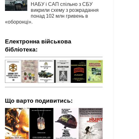
НАБУ і САП спільно з СБУ
викрили схему з розкрадання
понад 102 млн гривень в
«оборонці».
Електронна військова
бібліотека:
Що варто подивитись: