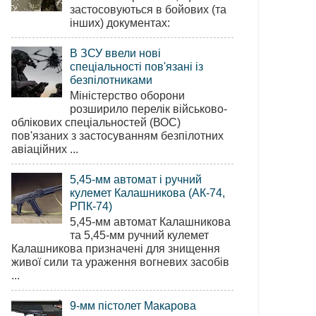
застосовуються в бойових (та
інших) документах:
В ЗСУ ввели нові
спеціальності пов'язані із
безпілотниками
Міністерство оборони
розширило перелік військово-
облікових спеціальностей (ВОС)
пов'язаних з застосуванням безпілотних
авіаційних ...
5,45-мм автомат і ручний
кулемет Калашникова (АК-74,
РПК-74)
5,45-мм автомат Калашникова
та 5,45-мм ручний кулемет
Калашникова призначені для знищення
живої сили та ураження вогневих засобів
...
9-мм пістолет Макарова