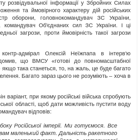
ту розвідувальної інформації у Збройних Силах
оження та ймовірного характеру дій російських
стр оборони, головнокомандувач ЗС України,
, командувач Об'єднаних сил ЗС України. І ці
дньої загрози, проти ймовірність такої загрози
онтр-адмірал Олексій Неїжпапа в інтерв'ю
домив, що ВМСУ «готові до повномасштабної
 якщо така станеться, то, на жаль, це буде багато
аселення. Багато зараз цього не розуміють – хоча в
ін варіант, при якому російські війська спробують
ської області, щоб дати можливість пустити воду
омандувач відповів:
оку Російської імперії. Ми готуємося. Все
ь вам маленький факт. Дальність ракетного