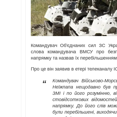
Командувач Об'єднаних сил ЗС Укра
слова командувача ВМСУ про безпо
напрямку та назвав їх перебільшенням 
Про це він заявив в етері телеканалу I
Командувач Військово-Морс
“
Неїжпапа нещодавно був пр
ЗМІ і по його розумінню, в
стовідсоткових відомостей
напрямку. До його слів мо
були перебільшені, виходячи