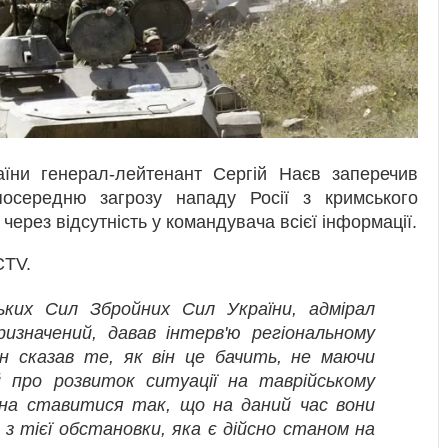
їни генерал-лейтенант Сергій Наєв заперечив
середню загрозу нападу Росії з кримського
через відсутність у командувача всієї інформації.
CTV.
ьких Сил Збройних Сил України, адмірал
изначений, давав інтерв'ю регіональному
ін сказав те, як він це бачить, не маючи
 про розвиток ситуації на таврійському
жна ставитися так, що на даний час вони
 з тієї обстановки, яка є дійсно станом на