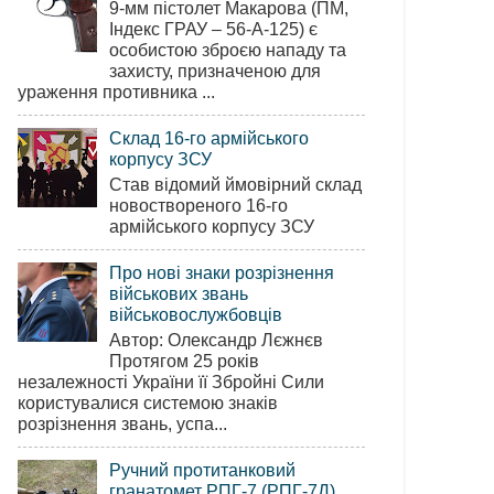
9-мм пістолет Макарова (ПМ,
Індекс ГРАУ – 56-А-125) є
особистою зброєю нападу та
захисту, призначеною для
ураження противника ...
Склад 16-го армійського
корпусу ЗСУ
Став відомий ймовірний склад
новоствореного 16-го
армійського корпусу ЗСУ
Про нові знаки розрізнення
військових звань
військовослужбовців
Автор: Олександр Лєжнєв
Протягом 25 років
незалежності України її Збройні Сили
користувалися системою знаків
розрізнення звань, успа...
Ручний протитанковий
гранатомет РПГ-7 (РПГ-7Д)