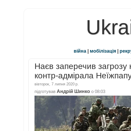
Ukra
війна
|
мобілізація
|
рекр
Наєв заперечив загрозу 
контр-адмірала Неїжпапу
вівторок, 7 липня 2020 р.
Андрій Шинко
підготував
о
08:03