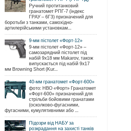
Ручний протитанковий
гранатомет РПГ-7 (індекс
ГРАУ – 6Г3) призначений для
боротьби з танками, самохідно-
артилерійськими установкам...
9-мм пістолет «Форт-12»
9-мм пістолет «Форт-12» –
самозарядний пістолет під
набій 9х18 мм Makarov, також
випускається під набій 9х17
мм Browning Short (Kur...
40-мм гранатомет «Форт-600»
фото: НВО «Форт» Гранатомет
«Форт-600» призначений для
стрільби бойовими гранатами
(осколково-фугасними,
фугасними, кумулятивними або ...
Підозри від НАБУ за
розкрадання на захисті танків