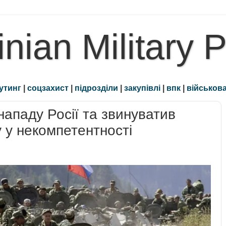
inian Military 
утинг
|
соцзахист
|
підрозділи
|
закупівлі
|
впк
|
військова
нападу Росії та звинуватив
 у некомпетентності