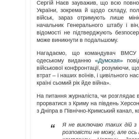
Сергій Наєв зауважив, що всю повно
України, зокрема й щодо складу, пол
військ, зараз отримують лише міні
начальник Генерального штабу і він
відомості не підтверджують безпосере
може виникнути в подальшому.
Нагадаємо, що командувач ВМСУ к
одеському виданню
«Думская»
пові
військової конфронтації, розуміючи, що
втрат – і наших воїнів, і цивільного н
країні сьомий рік йде війна».
На питання журналіста, чи розглядає в
прорватися з Криму на південь Херсон
з Дніпра в Північно-Кримський канал, к
Я не виключаю таких дій з б
“
розповісти не можу, але ос