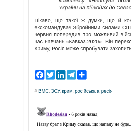
комплексу «Нептун» дозв
України на підходах до Сева
Цікаво, що такої ж думки, що й ко
екскомандувач Збройними силами США 
червня попередив про можливий військ
час навчань «Кавказ-2020». Він пере
Криму, Росія може спробувати захопити
F
T
L
T
S
a
w
i
e
h
c
i
n
l
a
e
t
k
e
r
#
ВМС
,
ЗСУ
,
крим
,
російська агресія
b
t
e
g
e
o
e
d
r
o
r
I
a
k
n
m