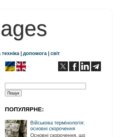
Pages
 техніка
|
допомога
|
світ
ПОПУЛЯРНЕ:
Військова термінологія:
основні скорочення
Основні скорочення, що