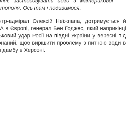
оляє застосовувати його з материкової
стополя. Ось там і подивимося.
нтр-адмірал Олексій Неїжпапа, дотримується й
в Європі, генерал Бен Годжес, який наприкінці
овий удар Росії на півдні України у вересні під
конаний, щоб вирішити проблему з питною води в
 дамбу в Херсоні.