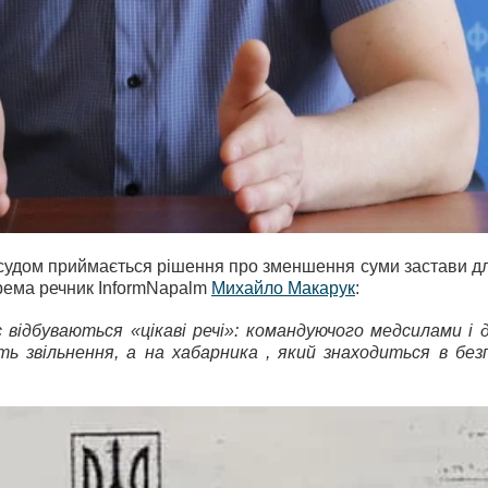
им судом приймається рішення про зменшення суми застави дл
крема речник InformNapalm
Михайло Макарук
:
с відбуваються «цікаві речі»: командуючого медсилами і
сть звільнення, а на хабарника , який знаходиться в без