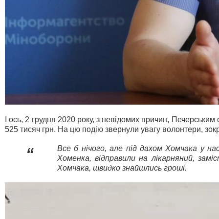
І ось, 2 грудня 2020 року, з невідомих причин, Печерськ
525 тисяч грн. На цю подію звернули увагу волонтери, зо
Все б нічого, але під дахом Хомчака у на
“
Хоменка, відправили на лікарняний, замі
Хомчака, швидко знайшлись гроші.