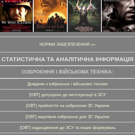
НОРМИ ЗАБЕЗПЕЧЕННЯ »»
СТАТИСТИЧНА ТА АНАЛІТИЧНА ІНФОРМАЦІЯ
ОЗБРОЄННЯ І ВІЙСЬКОВА ТЕХНІКА:
Довідник з озброєння і військової техніки
[ОВТ] допущено до експлуатації в ЗСУ
[ОВТ] прийняття на озброєння ЗС України
[ОВТ] закупівля озброєння для ЗС України
[ОВТ] надходження до ЗСУ та інших формувань