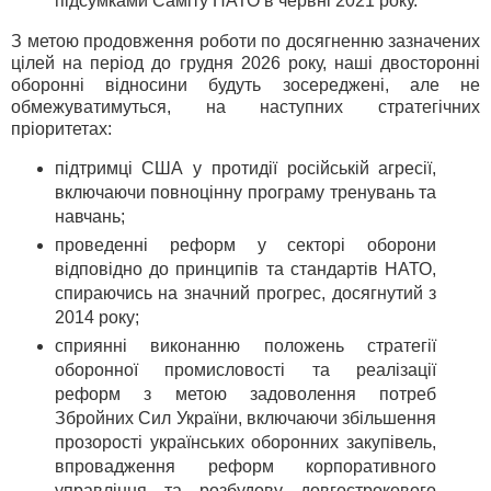
підсумками Саміту НАТО в червні 2021 року.
З метою продовження роботи по досягненню зазначених
цілей на період до грудня 2026 року, наші двосторонні
оборонні відносини будуть зосереджені, але не
обмежуватимуться, на наступних стратегічних
пріоритетах:
підтримці США у протидії російській агресії,
включаючи повноцінну програму тренувань та
навчань;
проведенні реформ у секторі оборони
відповідно до принципів та стандартів НАТО,
спираючись на значний прогрес, досягнутий з
2014 року;
сприянні виконанню положень стратегії
оборонної промисловості та реалізації
реформ з метою задоволення потреб
Збройних Сил України, включаючи збільшення
прозорості українських оборонних закупівель,
впровадження реформ корпоративного
управління та розбудову довгострокового