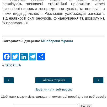
реалізують зазначені стратегічні пріоритети через
визначені напрями зосередження зусиль, та пов’язані з
ними види діяльності. Реалізація усіх заходів залежить
від наявності сил, ресурсів, фінансування та дозволу на
їх проведення.
Використані джерела:
Міноборони України
F
T
L
T
S
a
w
i
e
h
c
i
n
l
a
#
ЗСУ
,
США
e
t
k
e
r
b
t
e
g
e
o
e
d
r
o
r
I
a
‹
›
Головна сторінка
k
n
m
Переглянути веб-версію
Щоб мати можливість залишати коментарі перейдіть на веб-версію