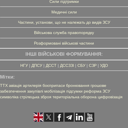
Сили підтримки
Медичні сили
Частини, установи, що не належать до видів ЗСУ
Військова служба правопорядку
Розформовані військові частини
ІНШІ ВІЙСЬКОВІ ФОРМУВАННЯ:
НГУ
|
ДПСУ
|
ДССТ
|
ДССЗЗІ
|
СБУ
|
СЗР
|
УДО
Мітки:
ТТХ
авіація
артилерія
боєприпаси
бронювання
грошове
забезпечення
закупівлі
мобілізація
підсумки
реформа ЗСУ
символіка
стрілецька зброя
територіальна оборона
цифровізація