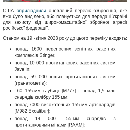
США
оприлюднили
оновлений перелік озброєння, яке
вже було виділено, або планується для передачі Україні
для захисту від широкомасштабної збройної агресії
російської федерації.
Станом на 19 квітня 2023 року до цього переліку входять:
понад 1600 переносних зенітних ракетних
комплексів Stinger;
понад 10 000 протитанкових ракетних систем
Javelin;
понад 59 000 інших протитанкових систем
(гранатометів);
160 155-мм гаубиці [M777] і понад 1,5 млн
снарядів калібру 155 мм;
понад 7000 високоточних 155-мм артснарядів
[М982 Excalibur];
понад 14 000 155-мм снарядів з
протитанковими мінами [RAAM];