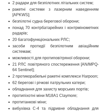
2 радари для безпілотних літальних систем;
ракетні системи з лазерним наведенням
[APKWS];
безпілотні судна берегової оборони;
понад 70 контрбатарейних і контрмінометних
радарів;
20 багатофункціональних РЛС;
засоби протидії безпілотним авіаційним
системам;
можливості для протиповітряної оборони;
21 РЛС повітряного спостереження [AN/MPQ-
64 Sentinel];
2 протикорабельні ракетні комплекси Harpoon;
62 берегові і річкові патрульних катери;
обладнання для захисту морських портів;
протипіхотні міни M18A1 Claymore;
протитанкові міни;
вибухівка С-4 та підривне обладнання для