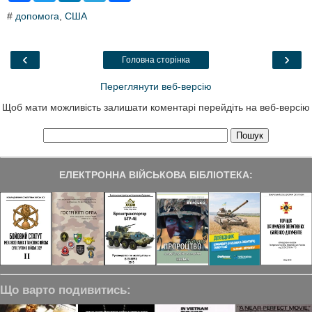
c
i
n
l
a
#
допомога
,
США
e
t
k
e
r
b
t
e
g
e
o
e
d
r
o
r
I
a
‹
›
Головна сторінка
k
n
m
Переглянути веб-версію
Щоб мати можливість залишати коментарі перейдіть на веб-версію
ЕЛЕКТРОННА ВІЙСЬКОВА БІБЛІОТЕКА:
Що варто подивитись: