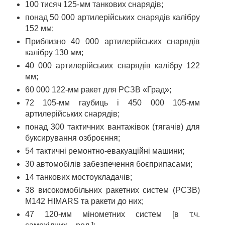
100 тисяч 125-мм танкових снарядів;
понад 50 000 артилерійських снарядів калібру
152 мм;
Приблизно 40 000 артилерійських снарядів
калібру 130 мм;
40 000 артилерійських снарядів калібру 122
мм;
60 000 122-мм ракет для РСЗВ «Град»;
72 105-мм гаубиць і 450 000 105-мм
артилерійських снарядів;
понад 300 тактичних вантажівок (тягачів) для
буксирування озброєння;
54 тактичні ремонтно-евакуаційні машини;
30 автомобілів забезпечення боєприпасами;
14 танкових мостоукладачів;
38 високомобільних ракетних систем (РСЗВ)
M142 HIMARS та ракети до них;
47 120-мм мінометних систем [в т.ч.