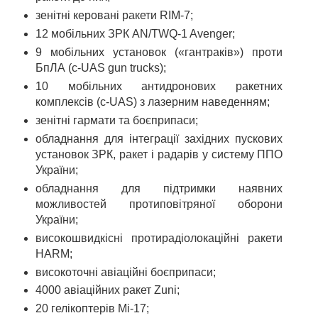
зенітні керовані ракети RIM-7;
12 мобільних ЗРК AN/TWQ-1 Avenger;
9 мобільних установок («гантраків») проти
БпЛА (c-UAS gun trucks);
10 мобільних антидронових ракетних
комплексів (c-UAS) з лазерним наведенням;
зенітні гармати та боєприпаси;
обладнання для інтеграції західних пускових
установок ЗРК, ракет і радарів у систему ППО
України;
обладнання для підтримки наявних
можливостей протиповітряної оборони
України;
високошвидкісні протирадіолокаційні ракети
HARM;
високоточні авіаційні боєприпаси;
4000 авіаційних ракет Zuni;
20 гелікоптерів Мі-17;