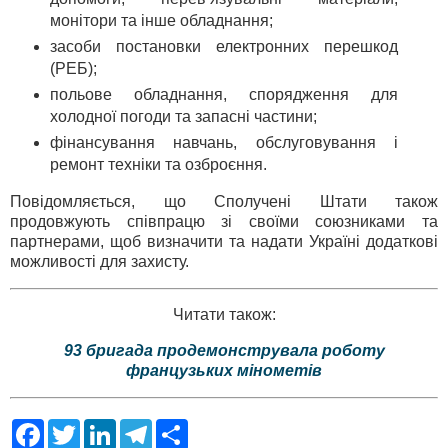
монітори та інше обладнання;
засоби постановки електронних перешкод
(РЕБ);
польове обладнання, спорядження для
холодної погоди та запасні частини;
фінансування навчань, обслуговування і
ремонт техніки та озброєння.
Повідомляється, що Сполучені Штати також
продовжують співпрацю зі своїми союзниками та
партнерами, щоб визначити та надати Україні додаткові
можливості для захисту.
Читати також:
93 бригада продемонструвала роботу
французьких мінометів
F
T
L
T
S
a
w
i
e
h