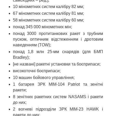
самохідних – ред.];
10 мінометних систем калібру 82 мм;
67 мінометних систем калібру 81 мм;
58 мінометних систем калібру 60 мм;
понад 345 000 мінометних мін;
понад 3000 протитанкових ракет з трубним
пуском, оптичним відстеженням і дротовим
наведенням (TOW);
понад 1,8 млн 25-мм снарядів (для БМП
Bradley);
[не названі] ракетні установки та боєприпаси;
високоточні боєприпаси;
10 машин бойового управління;
1 батарея ЗРК MIM-104 Patriot та зенітні
ракети;
8 зенітних ракетних систем NASAMS і ракети
до них;
2 вогневі підрозділи ЗРК MIM-23 HAWK і
ракети до них;