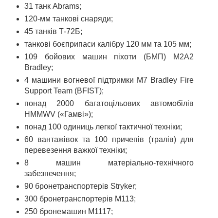
31 танк Abrams;
120-мм танкові снаряди;
45 танків Т-72Б;
танкові боєприпаси калібру 120 мм та 105 мм;
109 бойових машин піхоти (БМП) M2A2
Bradley;
4 машини вогневої підтримки M7 Bradley Fire
Support Team (BFIST);
понад 2000 багатоцільових автомобілів
HMMWV («Гамві»);
понад 100 одиниць легкої тактичної техніки;
60 вантажівок та 100 причепів (тралів) для
перевезення важкої техніки;
8 машин матеріально-технічного
забезпечення;
90 бронетранспортерів Stryker;
300 бронетранспортерів М113;
250 бронемашин M1117;