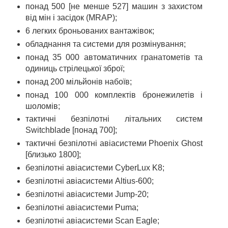
понад 500 [не менше 527] машин з захистом
від мін і засідок (MRAP);
6 легких броньованих вантажівок;
обладнання та системи для розмінування;
понад 35 000 автоматичних гранатометів та
одиниць стрілецької зброї;
понад 200 мільйонів набоїв;
понад 100 000 комплектів бронежилетів і
шоломів;
тактичні безпілотні літальних систем
Switchblade [понад 700];
тактичні безпілотні авіасистеми Phoenix Ghost
[близько 1800];
безпілотні авіасистеми CyberLux K8;
безпілотні авіасистеми Altius-600;
безпілотні авіасистеми Jump-20;
безпілотні авіасистеми Puma;
безпілотні авіасистеми Scan Eagle;