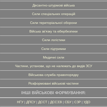
Десантно-штурмові війська
Сили спеціальних операцій
Сили територіальної оборони
Війська зв'язку та кібербезпеки
Сили логістики
Сили підтримки
Медичні сили
Частини, установи, що не належать до видів ЗСУ
Військова служба правопорядку
Розформовані військові частини
ІНШІ ВІЙСЬКОВІ ФОРМУВАННЯ:
НГУ
|
ДПСУ
|
ДССТ
|
ДССЗЗІ
|
СБУ
|
СЗР
|
УДО