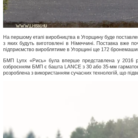
На першому етапі виробництва в Угорщину буде поставлен
з яких будуть виготовлені в Німеччині. Поставка вже п
підприємство вироблятиме в Угорщині ще 172 бронемашини
БМП Lynx «Рись» була вперше представлена у 2016 ро
озброєнням БМП є башта LANCE з 30 або 35-мм гарматою
розроблена з використанням сучасних технологій, що підв