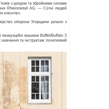
в’язків з урядом та збройними силами
ння Rheinmetall AG. — Сотні людей
 клієнтів».
стерство оборони Угорщини уклало з
евакуаційні машини Büffel/Buffalo 3
и; навчання та інструктаж; початковий