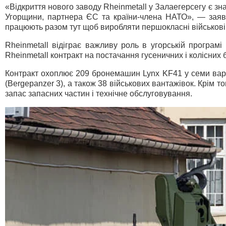
«Відкриття нового заводу Rheinmetall у Залаегерсегу є зн
Угорщини, партнера ЄС та країни-члена НАТО», — заяви
працюють разом тут щоб виробляти першокласні військові 
Rheinmetall відіграє важливу роль в угорській програм
Rheinmetall контракт на постачання гусеничних і колісни
Контракт охоплює 209 бронемашин Lynx KF41 у семи варіа
(Bergepanzer 3), а також 38 військових вантажівок. Крім т
запас запасних частин і технічне обслуговування.