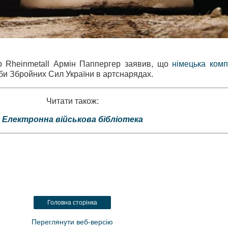
р Rheinmetall Армін Паппергер заявив, що
німецька комп
еби Збройних Сил України в артснарядах.
Читати також:
Електронна військова бібліотека
Головна сторінка
Переглянути веб-версію