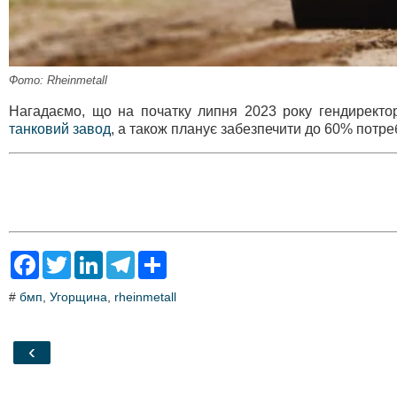
Фото: Rheinmetall
Нагадаємо, що на початку липня 2023 року гендиректо
танковий завод
, а також планує забезпечити до 60% потр
F
T
L
T
S
a
w
i
e
h
c
i
n
l
a
#
бмп
,
Угорщина
,
rheinmetall
e
t
k
e
r
b
t
e
g
e
o
e
d
r
o
r
I
a
‹
k
n
m