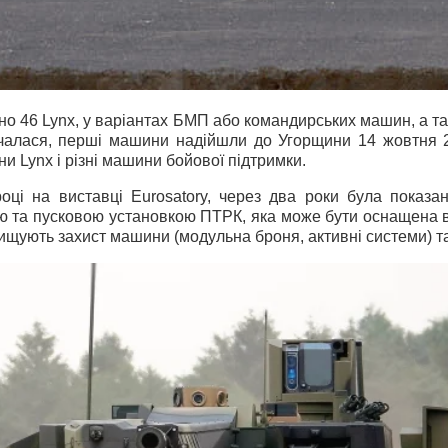
о 46 Lynx, у варіантах БМП або командирських машин, а та
очалася, перші машини надійшли до Угорщини 14 жовтня 2
 Lynx і різні машини бойової підтримки.
ці на виставці Eurosatory, через два роки була показа
 та пусковою установкою ПТРК, яка може бути оснащена в
ищують захист машини (модульна броня, активні системи) та 