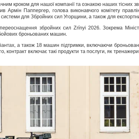
ачним кроком для нашої компанії та ознакою наших тісних з
в Армін Паппергер, голова виконавчого комітету правлі
системи для Збройних сил Угорщини, а також для експортних
і переоснащення збройних сил Zrínyi 2026. Зокрема Міні
х бойових броньованих машин.
нтах, а також 18 машин підтримки, включаючи броньовані 
ого, контракт включає такі продукти та послуги, як тренажер