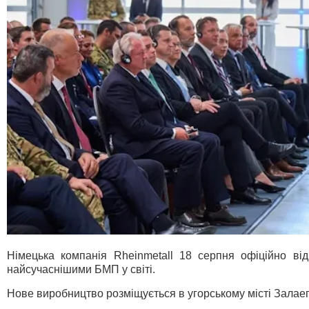
Німецька компанія Rheinmetall 18 серпня офіційно ві
найсучаснішими БМП у світі.
Нове виробництво розміщується в угорському місті Залаег