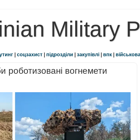
inian Military 
утинг
|
соцзахист
|
підрозділи
|
закупівлі
|
впк
|
військова
и роботизовані вогнемети