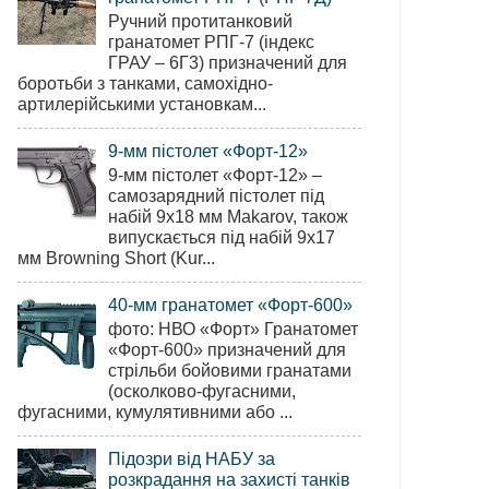
Ручний протитанковий
гранатомет РПГ-7 (індекс
ГРАУ – 6Г3) призначений для
боротьби з танками, самохідно-
артилерійськими установкам...
9-мм пістолет «Форт-12»
9-мм пістолет «Форт-12» –
самозарядний пістолет під
набій 9х18 мм Makarov, також
випускається під набій 9х17
мм Browning Short (Kur...
40-мм гранатомет «Форт-600»
фото: НВО «Форт» Гранатомет
«Форт-600» призначений для
стрільби бойовими гранатами
(осколково-фугасними,
фугасними, кумулятивними або ...
Підозри від НАБУ за
розкрадання на захисті танків