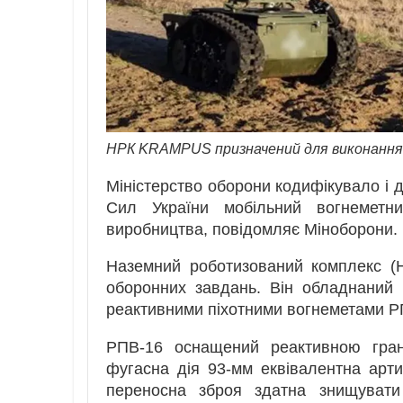
НРК KRAMPUS призначений для виконання
Міністерство оборони кодифікувало і д
Сил України мобільний вогнеметн
виробництва, повідомляє Міноборони.
Наземний роботизований комплекс (
оборонних завдань. Він обладнаний
реактивними піхотними вогнеметами РП
РПВ-16 оснащений реактивною гра
фугасна дія 93-мм еквівалентна арти
переносна зброя здатна знищувати