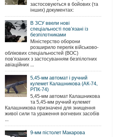
застосовуються в бойових (та
інших) документах:
В ЗСУ ввели нові
спеціальності пов'язані із
безпілотниками
Міністерство оборони
розширило перелік військово-
облікових спеціальностей (ВОС)
пов'язаних з застосуванням безпілотних
авіаційних ...
5,45-мм автомат і ручний
кулемет Калашникова (АК-74,
РПК-74)
5,45-мм автомат Калашникова
та 5,45-мм ручний кулемет
Калашникова призначені для знищення
живої сили та ураження вогневих засобів
...
9-мм пістолет Макарова