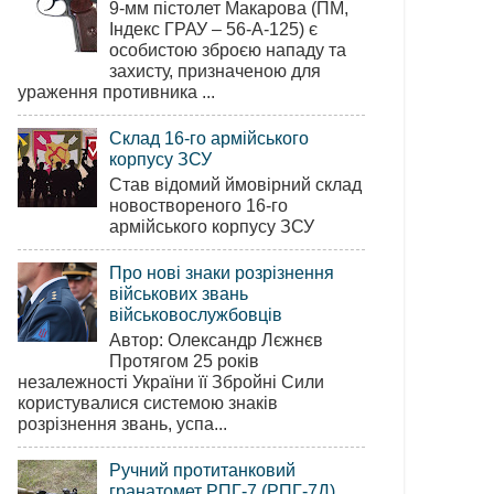
9-мм пістолет Макарова (ПМ,
Індекс ГРАУ – 56-А-125) є
особистою зброєю нападу та
захисту, призначеною для
ураження противника ...
Склад 16-го армійського
корпусу ЗСУ
Став відомий ймовірний склад
новоствореного 16-го
армійського корпусу ЗСУ
Про нові знаки розрізнення
військових звань
військовослужбовців
Автор: Олександр Лєжнєв
Протягом 25 років
незалежності України її Збройні Сили
користувалися системою знаків
розрізнення звань, успа...
Ручний протитанковий
гранатомет РПГ-7 (РПГ-7Д)