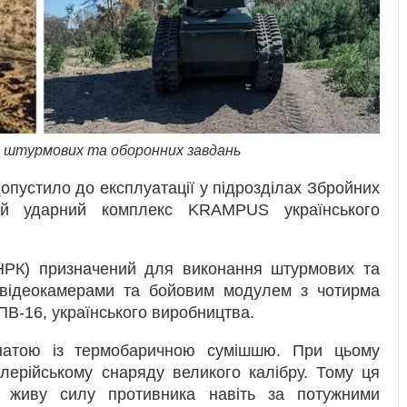
 штурмових та оборонних завдань
опустило до експлуатації у підрозділах Збройних
ий ударний комплекс KRAMPUS українського
НРК) призначений для виконання штурмових та
 відеокамерами та бойовим модулем з чотирма
В-16, українського виробництва.
натою із термобаричною сумішшю. При цьому
лерійському снаряду великого калібру. Тому ця
 живу силу противника навіть за потужними