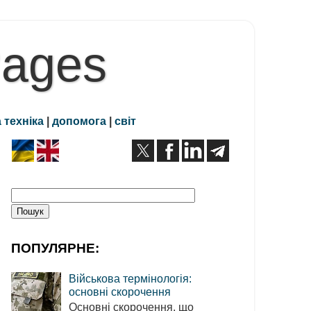
Pages
 техніка
|
допомога
|
світ
ПОПУЛЯРНЕ:
Військова термінологія:
основні скорочення
Основні скорочення, що