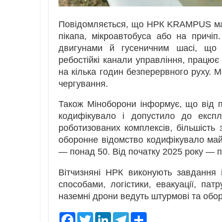
Повідомляється, що НРК KRAMPUS має 
пікапа, мікроавтобуса або на прич
двигунами й гусеничним шасі, що з
ребостійкі канали управління, працює 
на кілька годин безперервного руху. 
чергування.
Також Міноборони інформує, що від 
кодифікувало і допустило до експ
роботизованих комплексів, більшість 
оборонне відомство кодифікувало май
— понад 50. Від початку 2025 року — 
Вітчизняні НРК виконують завдання і
способами, логістики, евакуації, п
наземні дрони ведуть штурмові та оборо
F
T
L
T
S