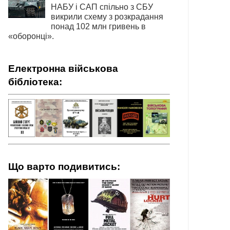
НАБУ і САП спільно з СБУ
викрили схему з розкрадання
понад 102 млн гривень в
«оборонці».
Електронна військова
бібліотека:
Що варто подивитись: