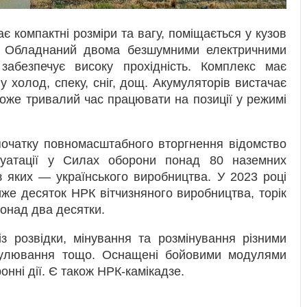
компактні розміри та вагу, поміщається у кузов
іп. Обладнаний двома безшумними електричними
абезпечує високу прохідність. Комплекс має
у холод, спеку, сніг, дощ. Акумуляторів вистачає
Може тривалий час працювати на позиції у режимі
початку повномасштабного вторгнення відомство
луатації у Силах оборони понад 80 наземних
з яких — українського виробництва. У 2023 році
же десяток НРК вітчизняного виробництва, торік
понад два десятки.
з розвідки, мінування та розмінування різними
атрулювання тощо. Оснащені бойовими модулями
нні дії. Є також НРК-камікадзе.