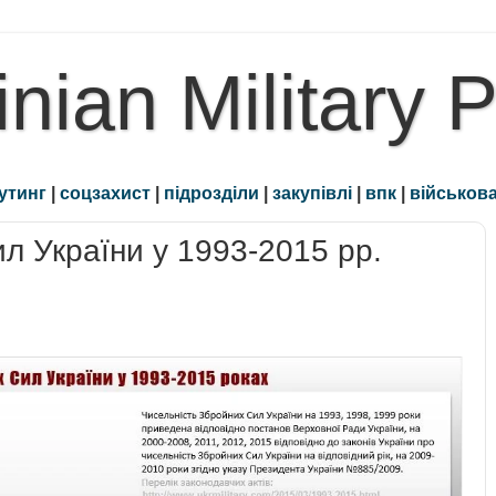
inian Military 
утинг
|
соцзахист
|
підрозділи
|
закупівлі
|
впк
|
військова
л України у 1993-2015 рр.