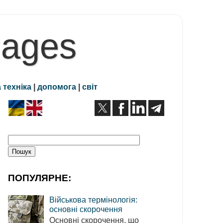
Pages
 техніка
|
допомога
|
світ
ПОПУЛЯРНЕ:
Військова термінологія:
основні скорочення
Основні скорочення, що