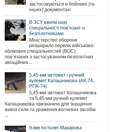
застосовуються в бойових (та
інших) документах:
В ЗСУ ввели нові
спеціальності пов'язані із
безпілотниками
Міністерство оборони
розширило перелік військово-
облікових спеціальностей (ВОС)
пов'язаних з застосуванням безпілотних
авіаційних ...
5,45-мм автомат і ручний
кулемет Калашникова (АК-74,
РПК-74)
5,45-мм автомат Калашникова
та 5,45-мм ручний кулемет
Калашникова призначені для знищення
живої сили та ураження вогневих засобів
...
9-мм пістолет Макарова