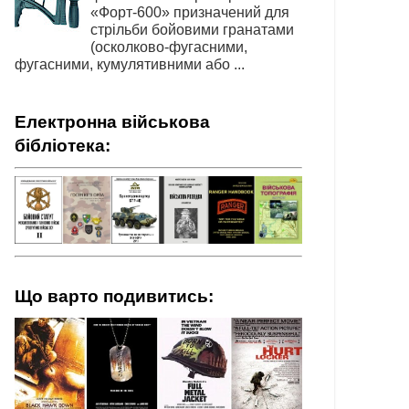
«Форт-600» призначений для
стрільби бойовими гранатами
(осколково-фугасними,
фугасними, кумулятивними або ...
Електронна військова
бібліотека:
Що варто подивитись: