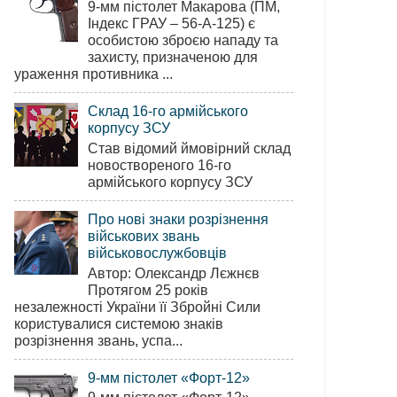
9-мм пістолет Макарова (ПМ,
Індекс ГРАУ – 56-А-125) є
особистою зброєю нападу та
захисту, призначеною для
ураження противника ...
Склад 16-го армійського
корпусу ЗСУ
Став відомий ймовірний склад
новоствореного 16-го
армійського корпусу ЗСУ
Про нові знаки розрізнення
військових звань
військовослужбовців
Автор: Олександр Лєжнєв
Протягом 25 років
незалежності України її Збройні Сили
користувалися системою знаків
розрізнення звань, успа...
9-мм пістолет «Форт-12»