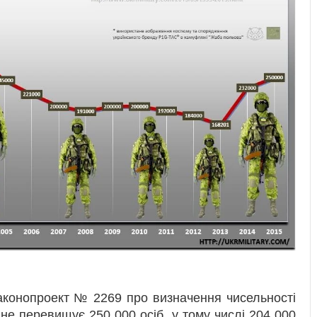
аконопроект № 2269 про визначення чисельності
а не перевищує 250 000 осіб, у тому числі 204 000