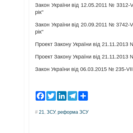
Закон України від 12.05.2011 № 3312-V
рік"
Закон України від 20.09.2011 № 3742-V
рік"
Проект Закону України від 21.11.2013 №
Проект Закону України від 21.11.2013 №
Закон України від 06.03.2015 № 235-VI
F
T
L
T
S
a
w
i
e
h
c
i
n
l
a
e
t
k
e
r
#
21
,
ЗСУ
,
реформа ЗСУ
b
t
e
g
e
o
e
d
r
o
r
I
a
k
n
m