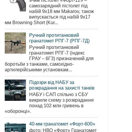
9-мм пістолет «Форт-12» –
самозарядний пістолет під
набій 9х18 мм Makarov, також
випускається під набій 9х17
мм Browning Short (Kur...
Ручний протитанковий
гранатомет РПГ-7 (РПГ-7Д)
Ручний протитанковий
гранатомет РПГ-7 (індекс
ГРАУ – 6Г3) призначений для
боротьби з танками, самохідно-
артилерійськими установкам...
Підозри від НАБУ за
розкрадання на захисті танків
НАБУ і САП спільно з СБУ
викрили схему з розкрадання
понад 102 млн гривень в
«оборонці».
40-мм гранатомет «Форт-600»
фото: НВО «Форт» Гранатомет