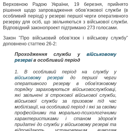
Верховною Радою України, 19 березня, прийнято
рішення щодо запровадження обов'язкової служби (в
особливий період) у резерві першої черги оперативного
резерву для осіб, що звільняються з військової служби.
Відповідний законопроект підтримано 273 голосами.
Закон "Про військовий обов'язок і військову службу"
доповнено статтею 26-2:
Проходження служби у
військовому
резерві
в особливий період
1. В особливий період на службу у
військовому резерві
до першої черги
оперативного резерву в обов'язковому
порядку зараховуються військовослужбовці,
які звільнені зі строкової військової служби,
військової служби за призовом під час
мобілізації, на особливий період і які за своїми
професійними та морально-психологічними
характеристиками і станом здоров'я
придатні до служби у військовому резерві та
відповідають установленим вимогам