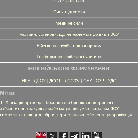
Сили логістики
Сили підтримки
Медичні сили
Частини, установи, що не належать до видів ЗСУ
Військова служба правопорядку
Розформовані військові частини
ІНШІ ВІЙСЬКОВІ ФОРМУВАННЯ:
НГУ
|
ДПСУ
|
ДССТ
|
ДССЗЗІ
|
СБУ
|
СЗР
|
УДО
Мітки:
ТТХ
авіація
артилерія
боєприпаси
бронювання
грошове
забезпечення
закупівлі
мобілізація
підсумки
реформа ЗСУ
символіка
стрілецька зброя
територіальна оборона
цифровізація