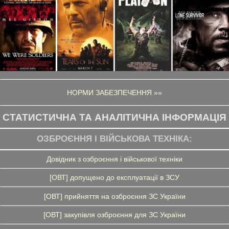
НОРМИ ЗАБЕЗПЕЧЕННЯ »»
СТАТИСТИЧНА ТА АНАЛІТИЧНА ІНФОРМАЦІЯ
ОЗБРОЄННЯ І ВІЙСЬКОВА ТЕХНІКА:
Довідник з озброєння і військової техніки
[ОВТ] допущено до експлуатації в ЗСУ
[ОВТ] прийняття на озброєння ЗС України
[ОВТ] закупівля озброєння для ЗС України