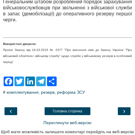
Генеральним штабом розроблений порядок зарахування
військовослужбовців при звільненні з військової служби
в запас (демобілізації) до оперативного резерву першої
черги.
Використані джерела:
Проект Закону від 16.03.2015 № 2377 "Про внесення змін до Закону України "Про
військовий обов'язок і військову службу" щодо служби у військовому резерві в особливий
період"
F
T
L
T
S
a
w
i
e
h
c
i
n
l
a
#
комплектування
,
резерв
,
реформа ЗСУ
e
t
k
e
r
b
t
e
g
e
o
e
d
r
o
r
I
a
‹
›
Головна сторінка
k
n
m
Переглянути веб-версію
Щоб мати можливість залишати коментарі перейдіть на веб-версію