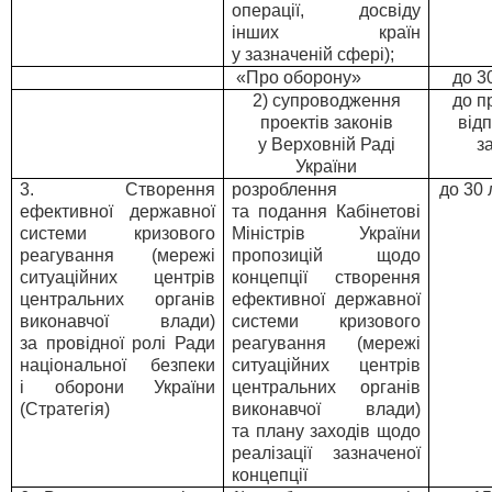
операції, досвіду
інших країн
у зазначеній сфері);
«Про оборону»
до 3
2) супроводження
до п
проектів законів
від
у Верховній Раді
з
України
3. Створення
розроблення
до 30
ефективної державної
та подання Кабінетові
системи кризового
Міністрів України
реагування (мережі
пропозицій щодо
ситуаційних центрів
концепції створення
центральних органів
ефективної державної
виконавчої влади)
системи кризового
за провідної ролі Ради
реагування (мережі
національної безпеки
ситуаційних центрів
і оборони України
центральних органів
(Стратегія)
виконавчої влади)
та плану заходів щодо
реалізації зазначеної
концепції