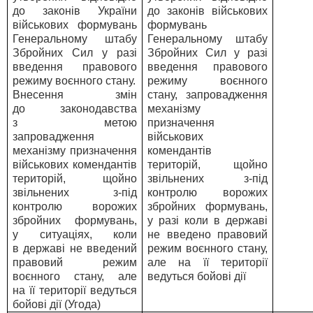
до законів України
до законів військових
військових формувань
формувань
Генеральному штабу
Генеральному штабу
Збройних Сил у разі
Збройних Сил у разі
введення правового
введення правового
режиму воєнного стану.
режиму воєнного
Внесення змін
стану, запровадження
до законодавства
механізму
з метою
призначення
запровадження
військових
механізму призначення
комендантів
військових комендантів
територій, щойно
територій, щойно
звільнених з-під
звільнених з-під
контролю ворожих
контролю ворожих
збройних формувань,
збройних формувань,
у разі коли в державі
у ситуаціях, коли
не введено правовий
в державі не введений
режим воєнного стану,
правовий режим
але на її території
воєнного стану, але
ведуться бойові дії
на її території ведуться
бойові дії (Угода)