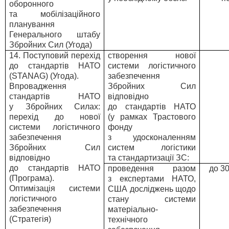
оборонного
та мобілізаційного
планування
Генерального штабу
Збройних Сил (Угода)
14. Поступовий перехід
створення нової
до стандартів НАТО
системи логістичного
(STANAG) (Угода).
забезпечення
Впровадження
Збройних Сил
стандартів НАТО
відповідно
у Збройних Силах:
до стандартів НАТО
перехід до нової
(у рамках Трастового
системи логістичного
фонду
забезпечення
з удосконаленням
Збройних Сил
систем логістики
відповідно
та стандартизації ЗС:
до стандартів НАТО
проведення разом
до 3
(Програма).
з експертами НАТО,
Оптимізація системи
США досліджень щодо
логістичного
стану системи
забезпечення
матеріально-
(Стратегія)
технічного