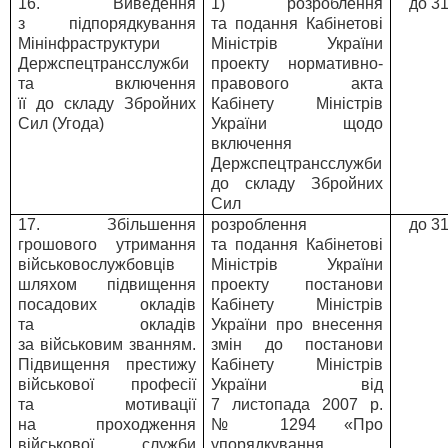
16. Виведення
1) розроблення
до 3
з підпорядкування
та подання Кабінетові
Мінінфраструктури
Міністрів України
Держспецтрансслужби
проекту нормативно-
та включення
правового акта
її до складу Збройних
Кабінету Міністрів
Сил (Угода)
України щодо
включення
Держспецтрансслужби
до складу Збройних
Сил
17. Збільшення
розроблення
до 3
грошового утримання
та подання Кабінетові
військовослужбовців
Міністрів України
шляхом підвищення
проекту постанови
посадових окладів
Кабінету Міністрів
та окладів
України про внесення
за військовим званням.
змін до постанови
Підвищення престижу
Кабінету Міністрів
військової професії
України від
та мотивації
7 листопада 2007 р.
на проходження
№ 1294 «Про
військової служби
упорядкування