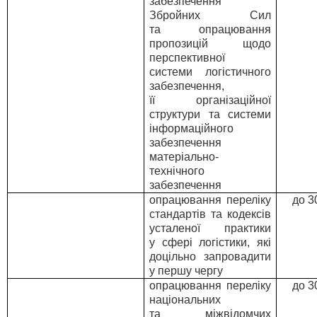
забезпечення
Збройних Сил
та опрацювання
пропозицій щодо
перспективної
системи логістичного
забезпечення,
її організаційної
структури та системи
інформаційного
забезпечення
матеріально-
технічного
забезпечення
опрацювання переліку
до 3
стандартів та кодексів
усталеної практики
у сфері логістики, які
доцільно запровадити
у першу чергу
опрацювання переліку
до 3
національних
та міжвідомчих