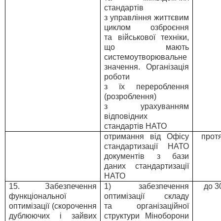
стандартів
з управління життєвим
циклом озброєння
та військової техніки,
що мають
системоутворювальне
значення. Організація
роботи
з їх перероблення
(розроблення)
з урахуванням
відповідних
стандартів НАТО
отримання від Офісу
прот
стандартизації НАТО
документів з бази
даних стандартизації
НАТО
15. Забезпечення
1) забезпечення
до 3
функціональної
оптимізації складу
оптимізації (скорочення
та організаційної
дублюючих і зайвих
структури Міноборони