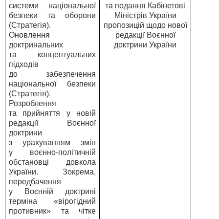
системи національної
та подання Кабінетові
безпеки та оборони
Міністрів України
(Стратегія).
пропозицій щодо нової
Оновлення
редакції Воєнної
доктринальних
доктрини України
та концептуальних
підходів
до забезпечення
національної безпеки
(Стратегія).
Розроблення
та прийняття у новій
редакції Воєнної
доктрини
з урахуванням змін
у воєнно-політичній
обстановці довкола
України. Зокрема,
передбачення
у Воєнній доктрині
терміна «вірогідний
противник» та чітке