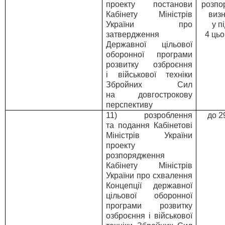
проекту постанови
розпо
Кабінету Міністрів
виз
України про
у п
затвердження
4 цьо
Державної цільової
оборонної програми
розвитку озброєння
і військової техніки
Збройних Сил
на довгострокову
перспективу
11) розроблення
до 2
та подання Кабінетові
Міністрів України
проекту
розпорядження
Кабінету Міністрів
України про схвалення
Концепції державної
цільової оборонної
програми розвитку
озброєння і військової