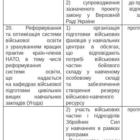
2) супроводження
до п
зазначеного проекту
відп
закону у Верховній
з
Раді України
20. Реформування
1) організація
прот
та оптимізація системи
підготовки військових
військової освіти
фахівців у навчальних
з урахуванням кращих
центрах в обсягах,
практик країн-членів
що відповідають
НАТО, в тому числі
потребі військових
реформування
частин бойового
системи освіти,
складу у навченому
що надається
особовому складі
на кафедрах військової
та забезпечення
підготовки цивільних
створення резерву
вищих навчальних
військово-навченого
закладів (Угода)
ресурсу
2) участь військових
прот
частин і підрозділів
Збройних Сил
у навчаннях в рамках
програми