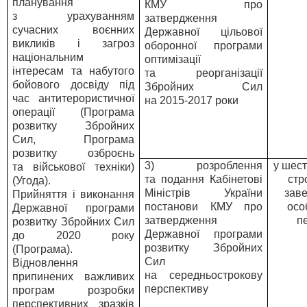
планування
КМУ про
з урахуванням
затвердження
сучасних воєнних
Державної цільової
викликів і загроз
оборонної програми
національним
оптимізації
інтересам та набутого
та реорганізації
бойового досвіду під
Збройних Сил
час антитерористичної
на 2015-2017 роки
операції (Програма
розвитку Збройних
Сил, Програма
розвитку озброєнь
3) розроблення
у шес
та військової техніки)
та подання Кабінетові
стр
(Угода).
Міністрів України
зав
Прийняття і виконання
постанови КМУ про
осо
Державної програми
затвердження
п
розвитку Збройних Сил
Державної програми
до 2020 року
розвитку Збройних
(Програма).
Сил
Відновлення
на середньострокову
припинених важливих
перспективу
програм розробки
перспективних зразків