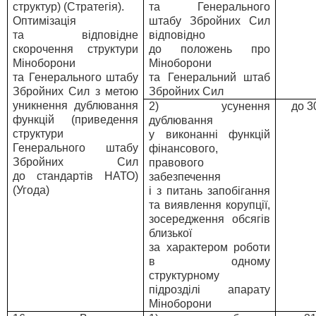
структур) (Стратегія).
та Генерального
Оптимізація
штабу Збройних Сил
та відповідне
відповідно
скорочення структури
до положень про
Міноборони
Міноборони
та Генерального штабу
та Генеральний штаб
Збройних Сил з метою
Збройних Сил
уникнення дублювання
2) усунення
до 3
функцій (приведення
дублювання
структури
у виконанні функцій
Генерального штабу
фінансового,
Збройних Сил
правового
до стандартів НАТО)
забезпечення
(Угода)
і з питань запобігання
та виявлення корупції,
зосередження обсягів
близької
за характером роботи
в одному
структурному
підрозділі апарату
Міноборони