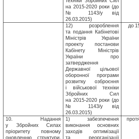
техніки Збройних Сил
на 2015-2020 роки (до
№ 1143/у від
26.03.2015)
12) розроблення
до 1
та подання Кабінетові
Міністрів України
проекту постанови
Кабінету Міністрів
України про
затвердження
Державної цільової
оборонної програми
розвитку озброєння
і військової техніки
Збройних Сил
на 2015-2020 роки (до
№ 1143/у від
26.03.2015)
10. Надання
1) забезпечення
прот
у Збройних Силах
виконання основних
пріоритету повному
заходів оптимізації
оновленню структури,
та реорганізації