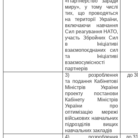
«Партнерство заради
миру», у тому числі
тих, що проводяться
на території України,
включаючи навчання
Сил реагування НАТО,
участь Збройних Сил
в Ініціативі
взаємопоєднаних сил
та Ініціативі
взаємосумісності
партнерів
3) розроблення
до 3
та подання Кабінетові
Міністрів України
проекту постанови
Кабінету Міністрів
України про
оптимізацію мережі
військових навчальних
підрозділів вищих
навчальних закладів
4) розроблення
до 3