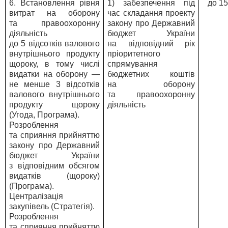
6. Встановлення рівня
1) забезпечення під
до 1
витрат на оборону
час складання проекту
та правоохоронну
закону про Державний
діяльність
бюджет України
до 5 відсотків валового
на відповідний рік
внутрішнього продукту
пріоритетного
щороку, в тому числі
спрямування
видатки на оборону —
бюджетних коштів
не менше 3 відсотків
на оборону
валового внутрішнього
та правоохоронну
продукту щороку
діяльність
(Угода, Програма).
Розроблення
та сприяння прийняттю
закону про Державний
бюджет України
з відповідним обсягом
видатків (щороку)
(Програма).
Централізація
закупівель (Стратегія).
Розроблення
та сприяння прийняттю