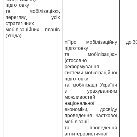
підготовку
та мобілізацію»,
перегляд усіх
стратегічних
мобілізаційних планів
(Угода)
«Про мобілізаційну
до 3
підготовку
та мобілізацію»
(стосовно
реформування
системи мобілізаційної
підготовки
та мобілізації України
з урахуванням
можливостей
національної
економіки, досвіду
проведення часткової
мобілізації
та проведення
антитерористичної