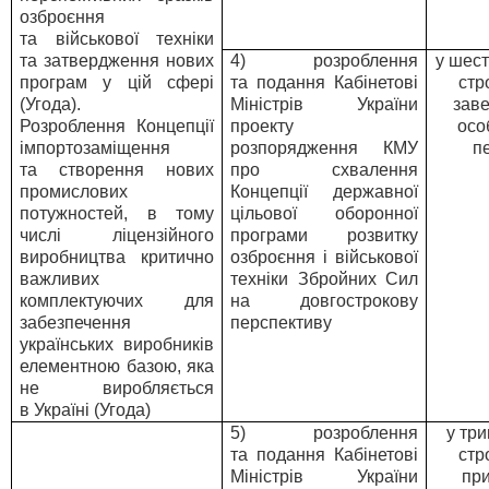
озброєння
та військової техніки
та затвердження нових
4) розроблення
у шес
програм у цій сфері
та подання Кабінетові
стр
(Угода).
Міністрів України
зав
Розроблення Концепції
проекту
осо
імпортозаміщення
розпорядження КМУ
п
та створення нових
про схвалення
промислових
Концепції державної
потужностей, в тому
цільової оборонної
числі ліцензійного
програми розвитку
виробництва критично
озброєння і військової
важливих
техніки Збройних Сил
комплектуючих для
на довгострокову
забезпечення
перспективу
українських виробників
елементною базою, яка
не виробляється
в Україні (Угода)
5) розроблення
у тр
та подання Кабінетові
стр
Міністрів України
пр