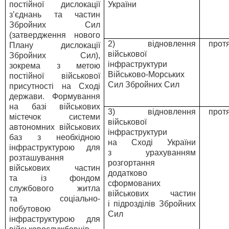
постійної дислокації
України
з’єднань та частин
Збройних Сил
(затвердження нового
2) відновлення
прот
Плану дислокації
військової
Збройних Сил),
інфраструктури
зокрема з метою
Військово-Морських
постійної військової
Сил Збройних Сил
присутності на Сході
держави. Формування
на базі військових
3) відновлення
прот
містечок системи
військової
автономних військових
інфраструктури
баз з необхідною
на Сході України
інфраструктурою для
з урахуванням
розташування
розгортання
військових частин
додатково
та із фондом
сформованих
службового житла
військових частин
та соціально-
і підрозділів Збройних
побутовою
Сил
інфраструктурою для