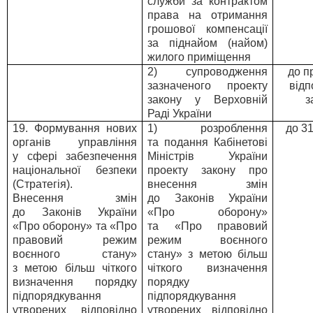
служби за контрактом
права на отримання
грошової компенсації
за піднайом (найом)
жилого приміщення
2) супроводження
до п
зазначеного проекту
відп
закону у Верховній
з
Раді України
19. Формування нових
1) розроблення
до 3
органів управління
та подання Кабінетові
у сфері забезпечення
Міністрів України
національної безпеки
проекту закону про
(Стратегія).
внесення змін
Внесення змін
до Законів України
до Законів України
«Про оборону»
«Про оборону» та «Про
та «Про правовий
правовий режим
режим воєнного
воєнного стану»
стану» з метою більш
з метою більш чіткого
чіткого визначення
визначення порядку
порядку
підпорядкування
підпорядкування
утворених відповідно
утворених відповідно