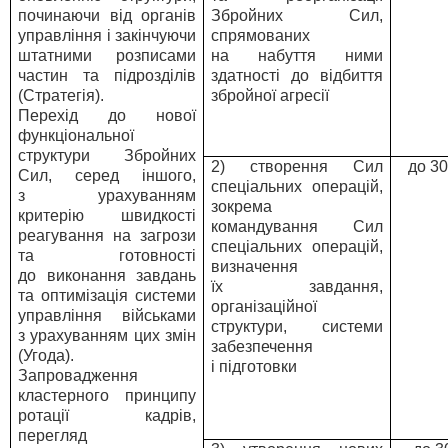
починаючи від органів
Збройних Сил,
управління і закінчуючи
спрямованих
штатними розписами
на набуття ними
частин та підрозділів
здатності до відбиття
(Стратегія).
збройної агресії
Перехід до нової
функціональної
структури Збройних
2) створення Сил
до 3
Сил, серед іншого,
спеціальних операцій,
з урахуванням
зокрема
критерію швидкості
командування Сил
реагування на загрози
спеціальних операцій,
та готовності
визначення
до виконання завдань
їх завдання,
та оптимізація системи
організаційної
управління військами
структури, системи
з урахуванням цих змін
забезпечення
(Угода).
і підготовки
Запровадження
кластерного принципу
ротації кадрів,
перегляд