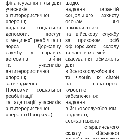
фінансування пільг для
щодо:
учасників
надання гарантій
антитерористичної
соціального захисту
операції;
особам, які
надання соціальної
призиваються
допомоги, послуг
на військову службу
з медичної реабілітації
за призовом, осіб
через Державну
офіцерського складу
службу у справах
та членів їх сімей;
ветеранів війни
скасування обмежень
та учасників
для
антитерористичної
військовослужбовців
операції;
та членів їх сімей
затвердження
на санаторно-
Програми соціальної
курортне
реабілітації
забезпечення;
та адаптації учасників
надання
антитерористичної
військовослужбовцям
операції (Програма)
рядового,
сержантського
і старшинського
складу військової