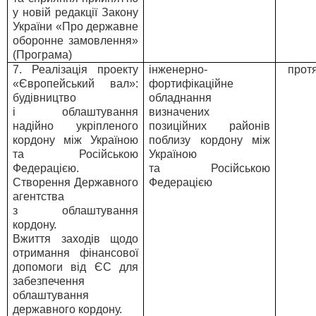
у новій редакції Закону
України «Про державне
оборонне замовлення»
(Програма)
7. Реалізація проекту
інженерно-
прот
«Європейський вал»:
фортифікаційне
будівництво
обладнання
і облаштування
визначених
надійно укріпленого
позиційних районів
кордону між Україною
поблизу кордону між
та Російською
Україною
Федерацією.
та Російською
Створення Державного
Федерацією
агентства
з облаштування
кордону.
Вжиття заходів щодо
отримання фінансової
допомоги від ЄС для
забезпечення
облаштування
державного кордону.