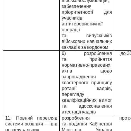
військовослужбовців,
забезпечення
пріоритетності для
учасників
антитерористичної
операції
та випускників
військових навчальних
закладів за кордоном
6) розроблення
до 3
та прийняття
нормативно-правових
актів щодо
запровадження
кластерного принципу
ротації кадрів,
перегляду
кваліфікаційних вимог
та вдосконалення
атестації кадрів
11. Повний перегляд
розроблення
прот
системи розвідки — від
та подання Кабінетові
розвідувальних
Міністрів України