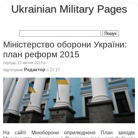
Ukrainian Military Pages
Міністерство оборони України:
план реформ 2015
середа, 22 квітня 2015 р.
Редактор
підготував
о
21:17
На сайті Міноборони оприлюднено План заходів