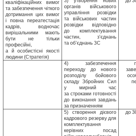
3) утворення нових
до 3
кваліфікаційних вимог
органів військового
та забезпечення чіткого
управління розвідки
дотримання цих вимог
та військових частин
і повна переатестація
розвідки відповідно
кадрів, водночас
до комплектування
вирішальними мають
частин, з’єднань
бути не тільки
та об’єднань ЗС
професійні,
а й особистісні якості
людини (Стратегія)
4) забезпечення
переходу до нового
зав
розподілу бойового
осо
складу Збройних Сил
п
у мирний час
за строками готовності
до виконання завдань
за призначенням
5) створення дієвого
до 3
кадрового резерву для
комплектування
керівних посад