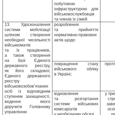
побутовою
інфраструктурою для
військовослужбовців
та членів їх сімей
13. Удосконалення
розроблення
системи мобілізації
та прийняття
шляхом створення
нормативно-правових
необхідної чисельності
актів щодо:
військкоматів
та їх працівників,
а також створення
на базі Єдиного
покращення стану
прот
державного реєстру,
військового обліку
як його складової,
в Україні;
Єдиного державного
реєстру
військовозобов’язаних
осіб із відповідним
відновлення
у тр
ступенем захищеності,
та розгортання
стр
ведення якого
системи військових
зав
доручити Головному
комісаріатів
осо
управлінню
у необхідному обсязі
п