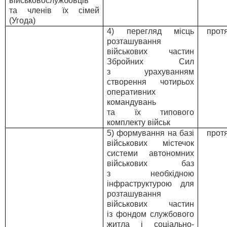
військовослужбовців
та членів їх сімей
(Угода)
4) перегляд місць
прот
розташування
військових частин
Збройних Сил
з урахуванням
створення чотирьох
оперативних
командувань
та їх типового
комплекту військ
5) формування на базі
прот
військових містечок
системи автономних
військових баз
з необхідною
інфраструктурою для
розташування
військових частин
із фондом службового
житла і соціально-