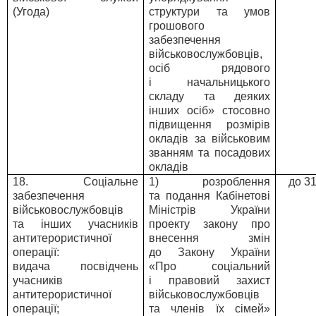
(Угода)
структури та умов
грошового
забезпечення
військовослужбовців,
осіб рядового
і начальницького
складу та деяких
інших осіб» стосовно
підвищення розмірів
окладів за військовим
званням та посадових
окладів
18. Соціальне
1) розроблення
до 3
забезпечення
та подання Кабінетові
військовослужбовців
Міністрів України
та інших учасників
проекту закону про
антитерористичної
внесення змін
операції:
до Закону України
видача посвідчень
«Про соціальний
учасників
і правовий захист
антитерористичної
військовослужбовців
операції;
та членів їх сімей»