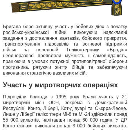
Бригада бере активну участь у бойових діях з початку
російсько-української війни, виконуючи надскладні
завдання з доставлення вантажів, бойового прикриття,
транспортування підрозділів та вогневої підтримки
військ на передовій. Гелікоптерники «Бродів»
неодноразово проявляли мужність і самовідданість,
працюючи в умовах потужної протиповітряної оборони
противника, рятуючи життя бійців та забезпечуючи
виконання стратегічно важливих місій.
Участь у миротворчих операціях
Підрозділи бригади з 1995 року брали участь у 21
миротворчій місії ООН, зокрема в Демократичній
Республіці Конго, Ліберії, Кот-д'Івуарі та Сьєрра-Леоне.
Лише у Ліберії гелікоптери Мі-8 та Мі-24 здійснили понад
55 000 вильотів, налітавши понад 60 000 годин. У ДР
Конго екіпажі виконали понад 3 000 бойових вильотів.