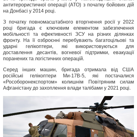
антитерористичної операції (АТО) з початку бойових дій
на Донбасі у 2014 році.
З початку повномасштабного вторгнення росії у 2022
році бригада є ключовим елементом забезпечення
мобільності та ефективності ЗСУ на різних ділянках
фронту. На її озброєнні перебувають багатоцільові та
ударні гелікоптери, які використовуються для
доставлення десантів, вогневої підтримки, евакуації
поранених та логістичних операцій.
Серед інших машин, бригада отримала від США
російські гелікоптери Ми-17В-5, які постачалися
«Рособоронекспортом» колишнім Повітряним силам
Афганістану до захоплення влади талібами у 2021 році.