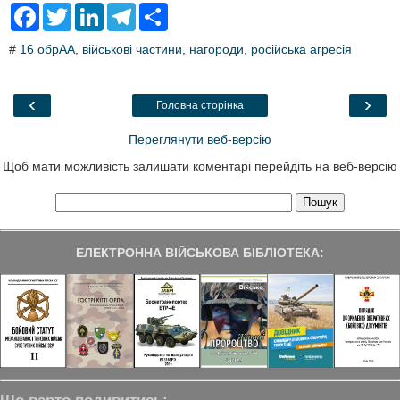
F
T
L
T
S
a
w
i
e
h
c
i
n
l
a
#
16 обрАА
,
військові частини
,
нагороди
,
російська агресія
e
t
k
e
r
b
t
e
g
e
o
e
d
r
o
r
I
a
‹
›
Головна сторінка
k
n
m
Переглянути веб-версію
Щоб мати можливість залишати коментарі перейдіть на веб-версію
ЕЛЕКТРОННА ВІЙСЬКОВА БІБЛІОТЕКА: