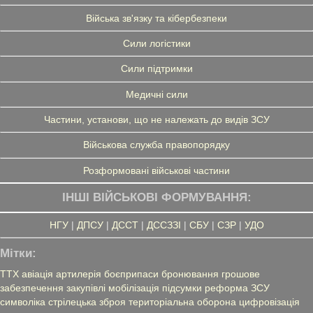
Війська зв'язку та кібербезпеки
Сили логістики
Сили підтримки
Медичні сили
Частини, установи, що не належать до видів ЗСУ
Військова служба правопорядку
Розформовані військові частини
ІНШІ ВІЙСЬКОВІ ФОРМУВАННЯ:
НГУ
|
ДПСУ
|
ДССТ
|
ДССЗЗІ
|
СБУ
|
СЗР
|
УДО
Мітки:
ТТХ
авіація
артилерія
боєприпаси
бронювання
грошове
забезпечення
закупівлі
мобілізація
підсумки
реформа ЗСУ
символіка
стрілецька зброя
територіальна оборона
цифровізація