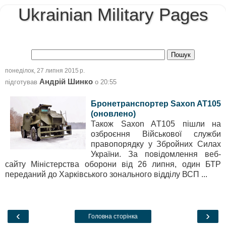
Ukrainian Military Pages
понеділок, 27 липня 2015 р.
Андрій Шинко
підготував
о
20:55
Бронетранспортер Saxon AT105
(оновлено)
Також Saxon AТ105 пішли на
озброєння Військової служби
правопорядку у Збройних Силах
України. За повідомлення веб-
сайту Міністерства оборони від 26 липня, один БТР
переданий до Харківського зонального відділу ВСП ...
‹
›
Головна сторінка