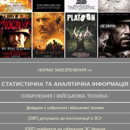
НОРМИ ЗАБЕЗПЕЧЕННЯ »»
СТАТИСТИЧНА ТА АНАЛІТИЧНА ІНФОРМАЦІЯ
ОЗБРОЄННЯ І ВІЙСЬКОВА ТЕХНІКА:
Довідник з озброєння і військової техніки
[ОВТ] допущено до експлуатації в ЗСУ
[ОВТ] прийняття на озброєння ЗС України