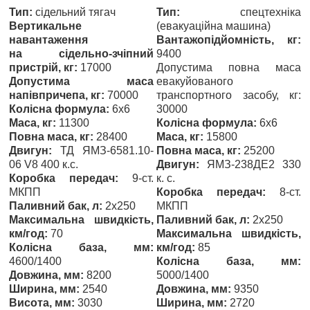
Тип:
сідельний тягач
Тип:
спецтехніка
Вертикальне
(евакуаційна машина)
навантаження
Вантажопідйомність, кг:
на сідельно-зчіпний
9400
пристрій, кг:
17000
Допустима повна маса
Допустима маса
евакуйованого
напівпричепа, кг:
70000
транспортного засобу, кг:
Колісна формула:
6x6
30000
Маса, кг:
11300
Колісна формула:
6х6
Повна маса, кг:
28400
Маса, кг:
15800
Двигун:
ТД ЯМЗ-6581.10-
Повна маса, кг:
25200
06 V8 400 к.с.
Двигун:
ЯМЗ-238ДЕ2 330
Коробка передач:
9-ст.
к. с.
МКПП
Коробка передач:
8-ст.
Паливний бак, л:
2х250
МКПП
Максимальна швидкість,
Паливний бак, л:
2х250
км/год:
70
Максимальна швидкість,
Колісна база, мм:
км/год:
85
4600/1400
Колісна база, мм:
Довжина, мм:
8200
5000/1400
Ширина, мм:
2540
Довжина, мм:
9350
Висота, мм:
3030
Ширина, мм:
2720