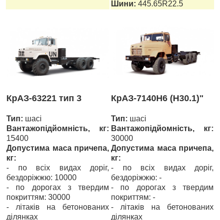
Шини:
445.65R22.5
КрАЗ-63221 тип 3
КрАЗ-7140Н6 (Н30.1)"
Тип:
шасі
Тип:
шасі
Вантажопідйомність, кг:
Вантажопідйомність, кг:
15400
30000
Допустима маса причепа,
Допустима маса причепа,
кг:
кг:
- по всіх видах доріг,
- по всіх видах доріг,
бездоріжжю: 10000
бездоріжжю: -
- по дорогах з твердим
- по дорогах з твердим
покриттям: 30000
покриттям: -
- літаків на бетонованих
- літаків на бетонованих
ділянках
ділянках