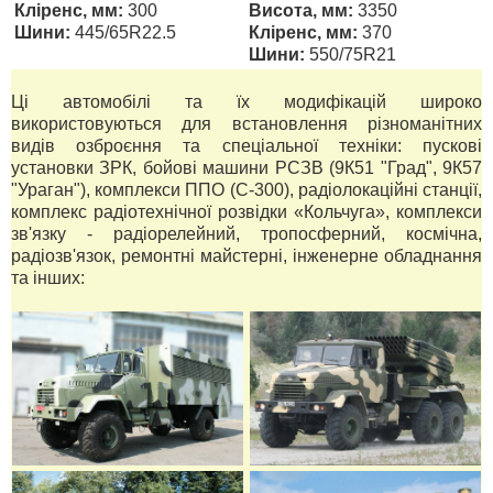
Кліренс, мм:
300
Висота, мм:
3350
Шини:
445/65R22.5
Кліренс, мм:
370
Шини:
550/75R21
Ці автомобілі та їх модифікацій широко
використовуються для встановлення різноманітних
видів озброєння та спеціальної техніки: пускові
установки ЗРК, бойові машини РСЗВ (9К51 "Град", 9К57
"Ураган"), комплекси ППО (С-300), радіолокаційні станції,
комплекс радіотехнічної розвідки «Кольчуга», комплекси
зв'язку - радіорелейний, тропосферний, космічна,
радіозв'язок, ремонтні майстерні, інженерне обладнання
та інших: