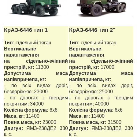
КрАЗ-6446 тип 1
КрАЗ-6446 тип 2"
Тип:
сідельний тягач
Тип:
сідельний тягач
Вертикальне
Вертикальне
навантаження
навантаження
на сідельно-зчіпний
на сідельно-зчіпний
пристрій, кг:
11300
пристрій, кг:
17000
Допустима маса
Допустима маса
напівпричепа, кг:
напівпричепа, кг:
- по всіх видах доріг,
- по всіх видах доріг,
бездоріжжю: 23000
бездоріжжю: 25000
- по дорогах з твердим
- по дорогах з твердим
покриттям: 34000
покриттям: 40000
Колісна формула:
6x6
Колісна формула:
6x6
Маса, кг:
11400
Маса, кг:
11400
Повна маса, кг:
23000
Повна маса, кг:
31500
Двигун:
ЯМЗ-238ДЕ2 330
Двигун:
ЯМЗ-238ДЕ2 330
к. с.
к. с.