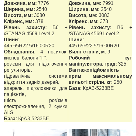
Довжина, мм:
7776
Довжина, мм:
7991
Ширина, мм:
2540
Ширина, мм:
2540
Висота, мм:
3080
Висота, мм:
3083
Кліренс, мм:
378
Кліренс, мм:
378
Рівень захисту:
B6 +
Рівень захисту:
B6 +
/STANAG 4569 Level 2
/STANAG 4569 Level 2
Шини:
Шини:
445.65R22.5/16.00R20
445.65R22.5/16.00R20
Обладнання:
4 носилок,
Виліт стріли, м:
9
кисневі балони "F",
Робочий кут
роз'єми для підключення
маніпулятора, град:
325
регуляторів,
Вантажопідйомність
гідравлічна система
прим максимальному
відкриття задніх дверей,
вильоті стріли, кг:
250
апарель, підголовники для
База:
КрАЗ-5233ВЕ
пацієнтів,
шість роз'ємів
електроживлення, 2 сумки
ALS
База:
КрАЗ-5233ВЕ