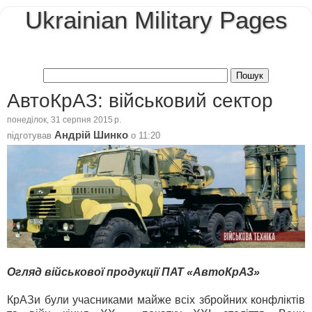
Ukrainian Military Pages
АвтоКрАЗ: військовий сектор
понеділок, 31 серпня 2015 р.
Андрій Шинко
підготував
о
11:20
Огляд військової продукції ПАТ «АвтоКрАЗ»
КрАЗи були учасниками майже всіх збройних конфліктів