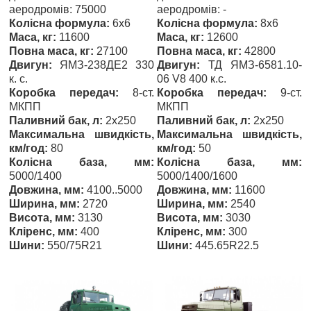
аеродромів: 75000
аеродромів: -
Колісна формула:
6x6
Колісна формула:
8х6
Маса, кг:
11600
Маса, кг:
12600
Повна маса, кг:
27100
Повна маса, кг:
42800
Двигун:
ЯМЗ-238ДЕ2 330
Двигун:
ТД ЯМЗ-6581.10-
к. с.
06 V8 400 к.с.
Коробка передач:
8-ст.
Коробка передач:
9-ст.
МКПП
МКПП
Паливний бак, л:
2х250
Паливний бак, л:
2х250
Максимальна швидкість,
Максимальна швидкість,
км/год:
80
км/год:
50
Колісна база, мм:
Колісна база, мм:
5000/1400
5000/1400/1600
Довжина, мм:
4100..5000
Довжина, мм:
11600
Ширина, мм:
2720
Ширина, мм:
2540
Висота, мм:
3130
Висота, мм:
3030
Кліренс, мм:
400
Кліренс, мм:
300
Шини:
550/75R21
Шини:
445.65R22.5