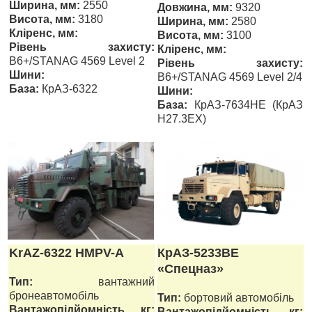
Ширина, мм:
2550
Довжина, мм:
9320
Висота, мм:
3180
Ширина, мм:
2580
Кліренс, мм:
Висота, мм:
3100
Рівень захисту:
Кліренс, мм:
B6+/STANAG 4569 Level 2
Рівень захисту:
Шини:
B6+/STANAG 4569 Level 2/4
База:
КрАЗ-6322
Шини:
База:
КрАЗ-7634НЕ (КрАЗ
Н27.3ЕХ)
KrAZ-6322 НМРV-А
КрАЗ-5233ВЕ
«Спецназ»
Тип:
вантажний
бронеавтомобіль
Тип:
бортовий автомобіль
Вантажопідйомність, кг:
Вантажопідйомність, кг: