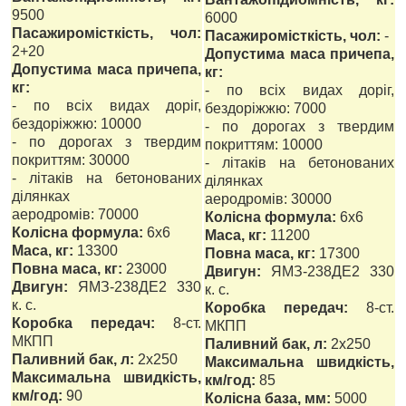
9500
6000
Пасажиромісткість, чол:
Пасажиромісткість, чол:
-
2+20
Допустима маса причепа,
Допустима маса причепа,
кг:
кг:
- по всіх видах доріг,
- по всіх видах доріг,
бездоріжжю: 7000
бездоріжжю: 10000
- по дорогах з твердим
- по дорогах з твердим
покриттям: 10000
покриттям: 30000
- літаків на бетонованих
- літаків на бетонованих
ділянках
ділянках
аеродромів: 30000
аеродромів: 70000
Колісна формула:
6х6
Колісна формула:
6х6
Маса, кг:
11200
Маса, кг:
13300
Повна маса, кг:
17300
Повна маса, кг:
23000
Двигун:
ЯМЗ-238ДЕ2 330
Двигун:
ЯМЗ-238ДЕ2 330
к. с.
к. с.
Коробка передач:
8-ст.
Коробка передач:
8-ст.
МКПП
МКПП
Паливний бак, л:
2х250
Паливний бак, л:
2х250
Максимальна швидкість,
Максимальна швидкість,
км/год:
85
км/год:
90
Колісна база, мм:
5000