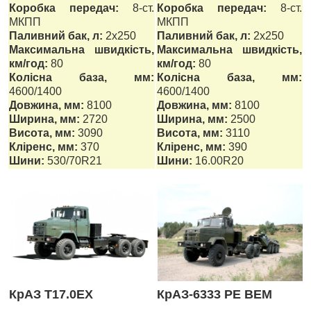
Коробка передач:
8-ст.
Коробка передач:
8-ст.
МКПП
МКПП
Паливний бак, л:
2х250
Паливний бак, л:
2х250
Максимальна швидкість,
Максимальна швидкість,
км/год:
80
км/год:
80
Колісна база, мм:
Колісна база, мм:
4600/1400
4600/1400
Довжина, мм:
8100
Довжина, мм:
8100
Ширина, мм:
2720
Ширина, мм:
2500
Висота, мм:
3090
Висота, мм:
3110
Кліренс, мм:
370
Кліренс, мм:
390
Шини:
530/70R21
Шини:
16.00R20
КрАЗ Т17.0ЕХ
КрАЗ-6333 РЕ ВЕМ