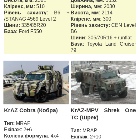
Висота, мм:
2381
Довжина, мм:
5352
Кліренс, мм:
510
Ширина, мм:
2030
Рівень захисту:
B6 +
Висота, мм:
2114
/STANAG 4569 Level 2
Кліренс, мм:
300
Шини:
335/85R20
Рівень захисту:
CEN Level
База:
Ford F550
B6
Шини:
305/70R16 + runflat
База:
Toyota Land Cruiser
79
KrAZ Cobra (Кобра)
KrAZ-MPV Shrek One
TC (Шрек)
Тип:
MRAP
Екіпаж:
2+6
Тип:
MRAP
Колісна формула:
4х4
Екіпаж:
2+10