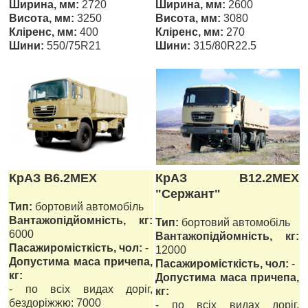
Ширина, мм:
2720
Ширина, мм:
2600
Висота, мм:
3250
Висота, мм:
3080
Кліренс, мм:
400
Кліренс, мм:
270
Шини:
550/75R21
Шини:
315/80R22.5
КрАЗ В6.2МЕХ
КрАЗ В12.2МЕХ
"Сержант"
Тип:
бортовий автомобіль
Вантажопідйомність, кг:
Тип:
бортовий автомобіль
6000
Вантажопідйомність, кг:
Пасажиромісткість, чол:
-
12000
Допустима маса причепа,
Пасажиромісткість, чол:
-
кг:
Допустима маса причепа,
- по всіх видах доріг,
кг:
бездоріжжю: 7000
- по всіх видах доріг,