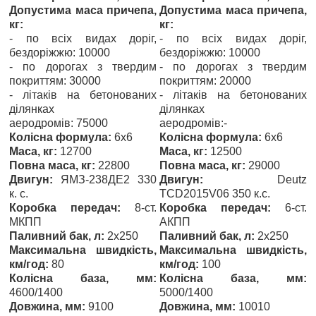
Допустима маса причепа,
Допустима маса причепа,
кг:
кг:
- по всіх видах доріг,
- по всіх видах доріг,
бездоріжжю: 10000
бездоріжжю: 10000
- по дорогах з твердим
- по дорогах з твердим
покриттям: 30000
покриттям: 20000
- літаків на бетонованих
- літаків на бетонованих
ділянках
ділянках
аеродромів: 75000
аеродромів:-
Колісна формула:
6х6
Колісна формула:
6х6
Маса, кг:
12700
Маса, кг:
12500
Повна маса, кг:
22800
Повна маса, кг:
29000
Двигун:
ЯМЗ-238ДЕ2 330
Двигун:
Deutz
к. с.
TCD2015V06 350 к.с.
Коробка передач:
8-ст.
Коробка передач:
6-ст.
МКПП
АКПП
Паливний бак, л:
2х250
Паливний бак, л:
2х250
Максимальна швидкість,
Максимальна швидкість,
км/год:
80
км/год:
100
Колісна база, мм:
Колісна база, мм:
4600/1400
5000/1400
Довжина, мм:
9100
Довжина, мм:
10010