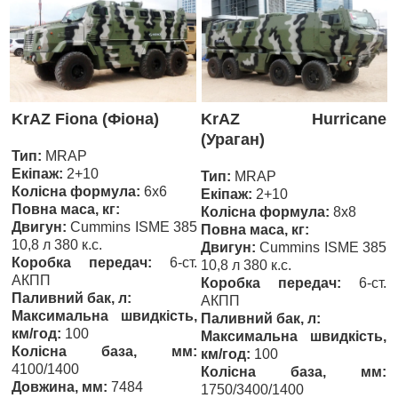
KrAZ Fiona (Фіона)
KrAZ Hurricane
(Ураган)
Тип:
MRAP
Екіпаж:
2+10
Тип:
MRAP
Колісна формула:
6х6
Екіпаж:
2+10
Повна маса, кг:
Колісна формула:
8х8
Двигун:
Cummins ISME 385
Повна маса, кг:
10,8 л 380 к.с.
Двигун:
Cummins ISME 385
Коробка передач:
6-ст.
10,8 л 380 к.с.
АКПП
Коробка передач:
6-ст.
Паливний бак, л:
АКПП
Максимальна швидкість,
Паливний бак, л:
км/год:
100
Максимальна швидкість,
Колісна база, мм:
км/год:
100
4100/1400
Колісна база, мм:
Довжина, мм:
7484
1750/3400/1400