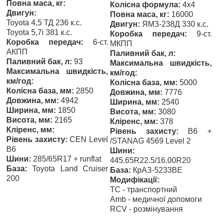
Повна маса, кг:
Колісна формула:
4х4
Двигун:
Повна маса, кг:
16000
Toyota 4,5 ТД 236 к.с.
Двигун:
ЯМЗ-238Д 330 к.с.
Toyota 5,7і 381 к.с.
Коробка передач:
9-ст.
Коробка передач:
6-ст.
МКПП
АКПП
Паливний бак, л:
Паливний бак, л:
93
Максимальна швидкість,
Максимальна швидкість,
км/год:
км/год:
Колісна база, мм:
5000
Колісна база, мм:
2850
Довжина, мм:
7776
Довжина, мм:
4942
Ширина, мм:
2540
Ширина, мм:
1850
Висота, мм:
3080
Висота, мм:
2165
Кліренс, мм:
378
Кліренс, мм:
Рівень захисту:
B6 +
Рівень захисту:
CEN Level
/STANAG 4569 Level 2
B6
Шини:
Шини:
285/65R17 + runflat
445.65R22.5/16.00R20
База:
Toyota Land Cruiser
База:
КрАЗ-5233ВЕ
200
Модифікації:
TC - транспортний
Amb - медичної допомоги
RCV - розмінування