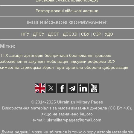
Розформовані військові частини
ІНШІ ВІЙСЬКОВІ ФОРМУВАННЯ:
НГУ
|
ДПСУ
|
ДССТ
|
ДССЗЗІ
|
СБУ
|
СЗР
|
УДО
Мітки:
ТТХ
авіація
артилерія
боєприпаси
бронювання
грошове
забезпечення
закупівлі
мобілізація
підсумки
реформа ЗСУ
символіка
стрілецька зброя
територіальна оборона
цифровізація
© 2014-2025 Ukrainian Military Pages
Використання матеріалів за умови вказання джерела (CC BY 4.0),
якщо не зазначено іншого
e-mail: ukrmilitarypages@gmail.com
Думка редакції може не збігатися із точкою зору авторів матеріалів