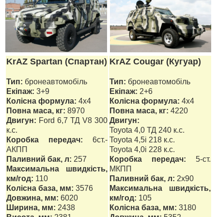
KrAZ Spartan (Спартан)
KrAZ Cougar (Кугуар)
Тип:
бронеавтомобіль
Тип:
бронеавтомобіль
Екіпаж:
3+9
Екіпаж:
2+6
Колісна формула:
4х4
Колісна формула:
4х4
Повна маса, кг:
8970
Повна маса, кг:
4220
Двигун:
Ford 6,7 ТД V8 300
Двигун:
к.с.
Toyota 4,0 ТД 240 к.с.
Коробка передач:
6ст.-
Toyota 4,5і 218 к.с.
АКПП
Toyota 4,0і 228 к.с.
Паливний бак, л:
257
Коробка передач:
5-ст.
Максимальна швидкість,
МКПП
км/год:
110
Паливний бак, л:
2х90
Колісна база, мм:
3576
Максимальна швидкість,
Довжина, мм:
6020
км/год:
105
Ширина, мм:
2438
Колісна база, мм:
3180