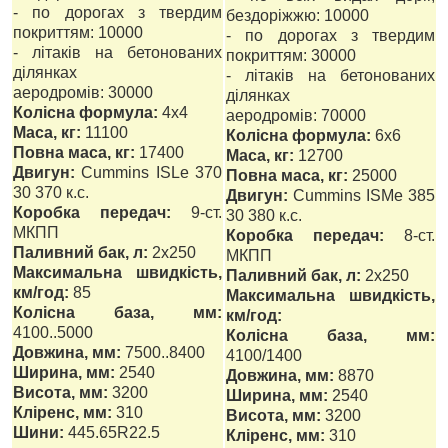
- по дорогах з твердим
бездоріжжю: 10000
покриттям: 10000
- по дорогах з твердим
- літаків на бетонованих
покриттям: 30000
ділянках
- літаків на бетонованих
аеродромів: 30000
ділянках
Колісна формула:
4x4
аеродромів: 70000
Маса, кг:
11100
Колісна формула:
6х6
Повна маса, кг:
17400
Маса, кг:
12700
Двигун:
Cummins ISLe 370
Повна маса, кг:
25000
30 370 к.с.
Двигун:
Cummins ISMe 385
Коробка передач:
9-ст.
30 380 к.с.
МКПП
Коробка передач:
8-ст.
Паливний бак, л:
2х250
МКПП
Максимальна швидкість,
Паливний бак, л:
2х250
км/год:
85
Максимальна швидкість,
Колісна база, мм:
км/год:
4100..5000
Колісна база, мм:
Довжина, мм:
7500..8400
4100/1400
Ширина, мм:
2540
Довжина, мм:
8870
Висота, мм:
3200
Ширина, мм:
2540
Кліренс, мм:
310
Висота, мм:
3200
Шини:
445.65R22.5
Кліренс, мм:
310