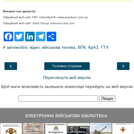
Використані джерела:
Офіційний веб-сайт ПАТ «АвтоКрАЗ» www.autokraz.com.ua
Офіційний веб-сайт Streit Group armored-cars.com
F
T
L
T
S
a
w
i
e
h
c
i
n
l
a
#
автомобілі
,
відео
,
військова техніка
,
ВПК
,
КрАЗ
,
ТТХ
e
t
k
e
r
b
t
e
g
e
o
e
d
r
o
r
I
a
‹
›
Головна сторінка
k
n
m
Переглянути веб-версію
Щоб мати можливість залишати коментарі перейдіть на веб-версію
ЕЛЕКТРОННА ВІЙСЬКОВА БІБЛІОТЕКА: