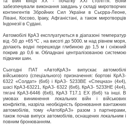
та війн кінця ХХ - початку ХХІ століття. Вони
забезпечували виконання завдань у складі миротворчих
контингентів Збройних Сил України в Сьєрра-Леоне,
Лівані, Косово, Іраку, Афганістані, а також миротворців
Індонезії в Судані.
Автомобілі КрАЗ експлуатуються в діапазоні температур
від -50 до +65 ºС , на висоті до 5000. м над рівнем моря,
долають водні перешкоди глибиною до 1,5 м і сніжний
покрив до 0,6 м. Обладнані централізованою системою
підкачки шин.
Сьогодні ПАТ «АвтоКрАЗ» випускає автомобілі
військового (спеціального) призначення: бортові КрАЗ-
6322 «Солдат» (6х6) і КрАЗ- 5233ВЕ «Спецназ» (4х4),
шасі КрАЗ-63221, КрАЗ- 6322 (6х6), КрАЗ- 5233НЕ (4х4),
тягачі КрАЗ-6446 (6х6), КрАЗ Т17.1 ЕХ (6х6) та інші. В
умовах виникнення локальних війн і військових
конфліктів, назріла необхідність бронювання вантажних
автомобілів, тому «АвтоКрАЗ» разом з партнерами,
також почав випуск автомобілів, оснащених локальним і
повним бронюванням.