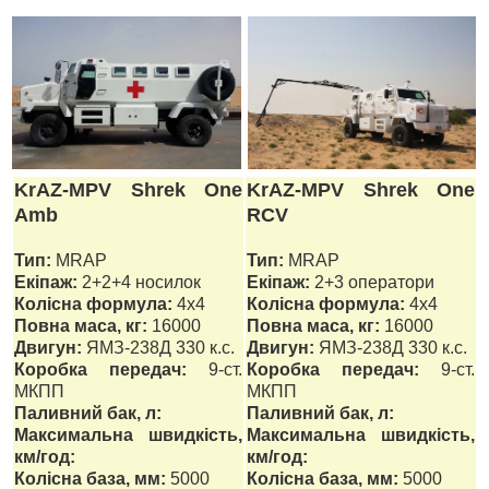
KrAZ-MPV Shrek One
KrAZ-MPV Shrek One
Amb
RCV
Тип:
MRAP
Тип:
MRAP
Екіпаж:
2+2+4 носилок
Екіпаж:
2+3 оператори
Колісна формула:
4х4
Колісна формула:
4х4
Повна маса, кг:
16000
Повна маса, кг:
16000
Двигун:
ЯМЗ-238Д 330 к.с.
Двигун:
ЯМЗ-238Д 330 к.с.
Коробка передач:
9-ст.
Коробка передач:
9-ст.
МКПП
МКПП
Паливний бак, л:
Паливний бак, л:
Максимальна швидкість,
Максимальна швидкість,
км/год:
км/год:
Колісна база, мм:
5000
Колісна база, мм:
5000