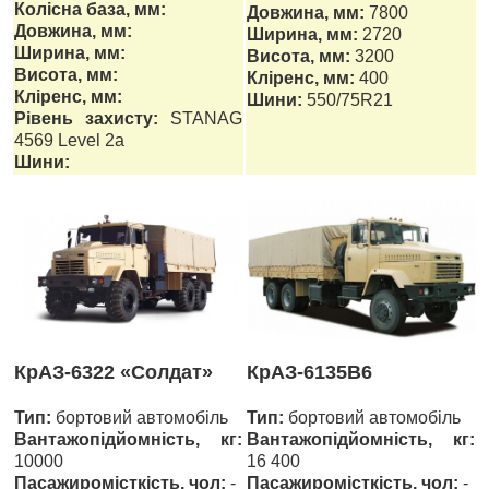
Колісна база, мм:
Довжина, мм:
7800
Довжина, мм:
Ширина, мм:
2720
Ширина, мм:
Висота, мм:
3200
Висота, мм:
Кліренс, мм:
400
Кліренс, мм:
Шини:
550/75R21
Рівень захисту:
STANAG
4569 Level 2a
Шини:
КрАЗ-6322 «Солдат»
КрАЗ-6135В6
Тип:
бортовий автомобіль
Тип:
бортовий автомобіль
Вантажопідйомність, кг:
Вантажопідйомність, кг:
10000
16 400
Пасажиромісткість, чол:
-
Пасажиромісткість, чол:
-