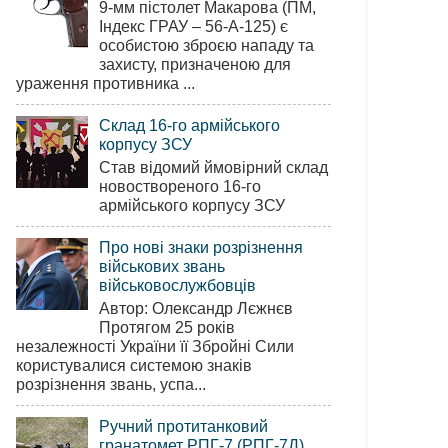
9-мм пістолет Макарова (ПМ,
Індекс ГРАУ – 56-А-125) є
особистою зброєю нападу та
захисту, призначеною для
ураження противника ...
Склад 16-го армійського
корпусу ЗСУ
Став відомий ймовірний склад
новоствореного 16-го
армійського корпусу ЗСУ
Про нові знаки розрізнення
військових звань
військовослужбовців
Автор: Олександр Лєжнєв
Протягом 25 років
незалежності України її Збройні Сили
користувалися системою знаків
розрізнення звань, успа...
Ручний протитанковий
гранатомет РПГ-7 (РПГ-7Д)