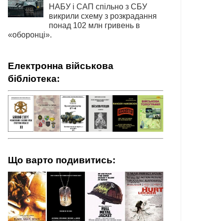
НАБУ і САП спільно з СБУ
викрили схему з розкрадання
понад 102 млн гривень в
«оборонці».
Електронна військова
бібліотека:
Що варто подивитись: