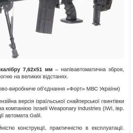
калібру 7,62х51 мм
– напівавтоматична зброя,
огню на великих відстанях.
во-виробниче об’єднання «Форт» МВС України)
нзійна версія ізраїльської cнайперської гвинтівки
а компанією Israeli Weaponary Industries (IWI, івр.
онструкції автомата Galil.
істю конструкції, практичністю в експлуатації.