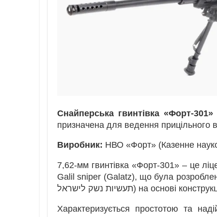
Снайперська гвинтівка «Форт-301» 
призначена для ведення прицільного в
Виробник:
НВО «Форт» (Казенне науко
7,62-мм гвинтівка «Форт-301» – це ліце
Galil sniper (Galatz), що була розроблен
תעשיות נשק לישראל) на основі к
Характеризується простотою та надійн