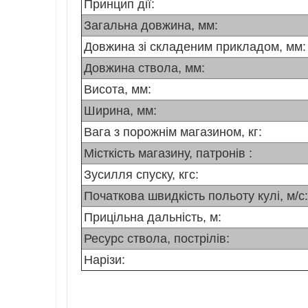
Принцип дії:
Загальна довжина, мм:
Довжина зі складеним прикладом, мм:
Довжина ствола, мм:
Висота, мм:
Ширина, мм:
Вага з порожнім магазином, кг:
Місткість магазину, патронів :
Зусилля спуску, кгс:
Початкова швидкість польоту кулі, м/с:
Прицільна дальність, м:
Ресурс ствола, пострілів:
Нарізи: