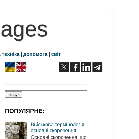
Pages
 техніка
|
допомога
|
світ
ПОПУЛЯРНЕ:
Військова термінологія:
основні скорочення
Основні скорочення, що