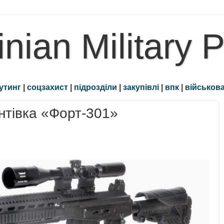
inian Military 
утинг
|
соцзахист
|
підрозділи
|
закупівлі
|
впк
|
військова
нтівка «Форт-301»