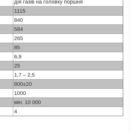
дія газів на головку поршня
1115
840
584
265
85
6,9
25
1,7 – 2,5
800±20
1000
мін. 10 000
4