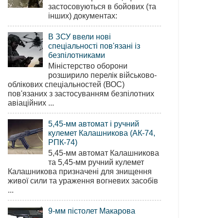
застосовуються в бойових (та
інших) документах:
В ЗСУ ввели нові
спеціальності пов'язані із
безпілотниками
Міністерство оборони
розширило перелік військово-
облікових спеціальностей (ВОС)
пов'язаних з застосуванням безпілотних
авіаційних ...
5,45-мм автомат і ручний
кулемет Калашникова (АК-74,
РПК-74)
5,45-мм автомат Калашникова
та 5,45-мм ручний кулемет
Калашникова призначені для знищення
живої сили та ураження вогневих засобів
...
9-мм пістолет Макарова