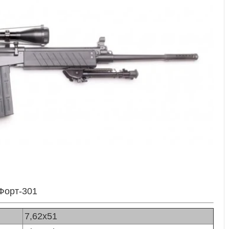
 Форт-301
7,62x51