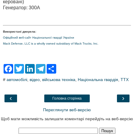
керовані)
Генератор: 300A
Використані джерела:
Офіційний веб-сайт Національної гвардії України
Mack Defense, LLC is a wholly owned subsidiary of Mack Trucks, Inc.
F
T
L
T
S
a
w
i
e
h
c
i
n
l
a
#
автомобілі
,
відео
,
військова техніка
,
Національна гвардія
,
ТТХ
e
t
k
e
r
b
t
e
g
e
o
e
d
r
o
r
I
a
‹
›
Головна сторінка
k
n
m
Переглянути веб-версію
Щоб мати можливість залишати коментарі перейдіть на веб-версію