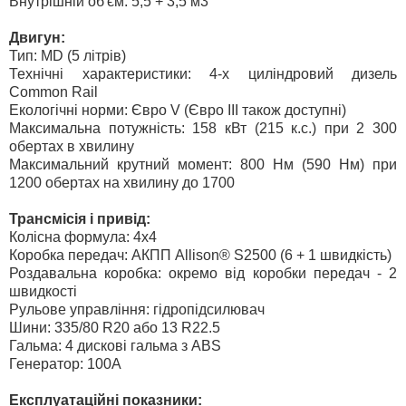
Внутрішній об'єм: 5,5 + 3,5 м3
Двигун:
Тип: MD (5 літрів)
Технічні характеристики: 4-х циліндровий дизель
Common Rail
Екологічні норми: Євро V (Євро III також доступні)
Максимальна потужність: 158 кВт (215 к.с.) при 2 300
обертах в хвилину
Максимальний крутний момент: 800 Нм (590 Нм) при
1200 обертах на хвилину до 1700
Трансмісія і привід:
Колісна формула: 4х4
Коробка передач: АКПП Allison® S2500 (6 + 1 швидкість)
Роздавальна коробка: окремо від коробки передач - 2
швидкості
Рульове управління: гідропідсилювач
Шини: 335/80 R20 або 13 R22.5
Гальма: 4 дискові гальма з ABS
Генератор: 100A
Експлуатаційні показники: