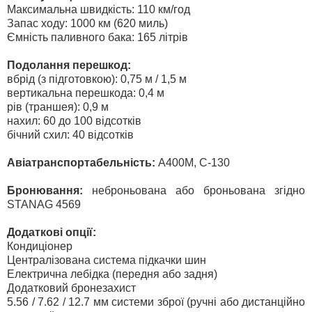
Максимальна швидкість: 110 км/год
Запас ходу: 1000 км (620 миль)
Ємність паливного бака: 165 літрів
Подолання перешкод:
вбрід (з підготовкою): 0,75 м / 1,5 м
вертикальна перешкода: 0,4 м
рів (траншея): 0,9 м
нахил: 60 до 100 відсотків
бічний схил: 40 відсотків
Авіатранспортабельність:
А400М, С-130
Бронювання:
неброньована або броньована згідно
STANAG 4569
Додаткові опції:
Кондиціонер
Централізована система підкачки шин
Електрична лебідка (передня або задня)
Додатковий бронезахист
5.56 / 7.62 / 12.7 мм системи зброї (ручні або дистанційно