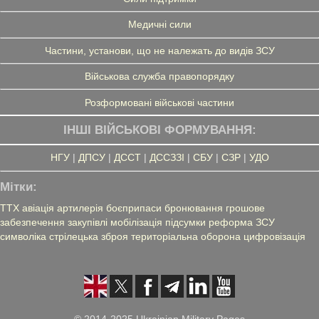
Медичні сили
Частини, установи, що не належать до видів ЗСУ
Військова служба правопорядку
Розформовані військові частини
ІНШІ ВІЙСЬКОВІ ФОРМУВАННЯ:
НГУ
|
ДПСУ
|
ДССТ
|
ДССЗЗІ
|
СБУ
|
СЗР
|
УДО
Мітки:
ТТХ
авіація
артилерія
боєприпаси
бронювання
грошове
забезпечення
закупівлі
мобілізація
підсумки
реформа ЗСУ
символіка
стрілецька зброя
територіальна оборона
цифровізація
© 2014-2025 Ukrainian Military Pages