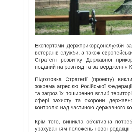
Експертами Держприкордонслужби за 
ветеранів служби, а також європейсь
Стратегії розвитку Державної прик
поданий на розгляд та затвердження Ка
Підготовка Стратегії (проекту) ви
зокрема агресією Російської Федераці
та загроз їх поширення вглиб територ
сфері захисту та охорони державн
контролю над частиною державного ко
Крім того, виникла об'єктивна потреб
урахуванням положень нової редакції С