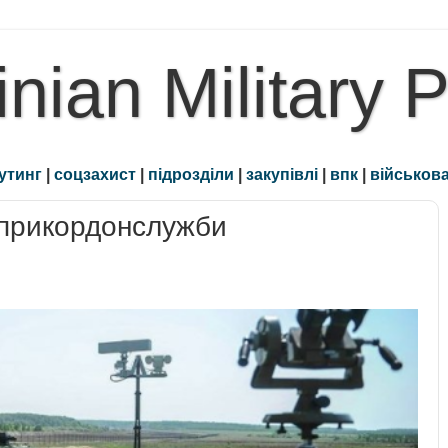
inian Military 
утинг
|
соцзахист
|
підрозділи
|
закупівлі
|
впк
|
військова
жприкордонслужби