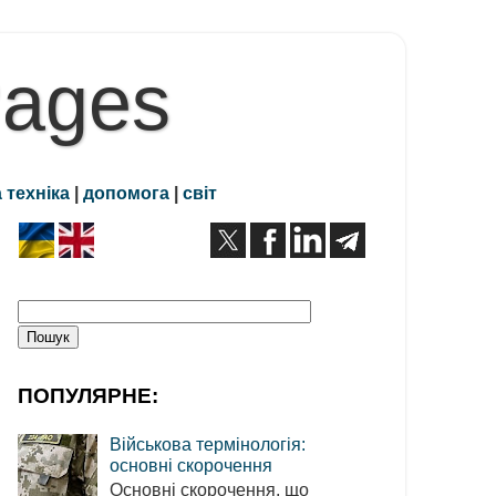
Pages
 техніка
|
допомога
|
світ
ПОПУЛЯРНЕ:
Військова термінологія:
основні скорочення
Основні скорочення, що