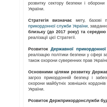
розвитку сектору безпеки і оборони 
України.
Стратегія визначає
мету, базові п
прикордонної служби України
, завдан
близьку (до 2017 року) та середню
реалізації цієї Стратегії.
Розвиток
Державної прикордонної
реалізацію політики безпеки у сфері з
також охорони суверенних прав України 
Основними цілями розвитку Держав
загроз прикордонній безпеці і забе
охорони майбутніх зовнішніх кордонів 
України.
Розвиток Держприкордонслужби буде