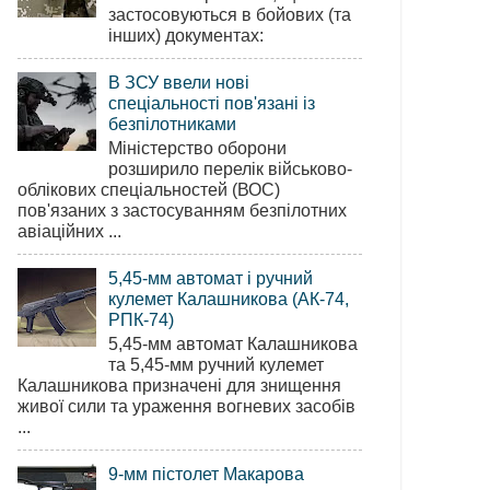
застосовуються в бойових (та
інших) документах:
В ЗСУ ввели нові
спеціальності пов'язані із
безпілотниками
Міністерство оборони
розширило перелік військово-
облікових спеціальностей (ВОС)
пов'язаних з застосуванням безпілотних
авіаційних ...
5,45-мм автомат і ручний
кулемет Калашникова (АК-74,
РПК-74)
5,45-мм автомат Калашникова
та 5,45-мм ручний кулемет
Калашникова призначені для знищення
живої сили та ураження вогневих засобів
...
9-мм пістолет Макарова