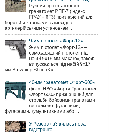
Ручний протитанковий
гранатомет РПГ-7 (індекс
ГРАУ – 6Г3) призначений для
боротьби з танками, самохідно-
артилерійськими установкам...
9-мм пістолет «Форт-12»
9-мм пістолет «Форт-12» –
самозарядний пістолет під
набій 9х18 мм Makarov, також
випускається під набій 9х17
мм Browning Short (Kur...
40-мм гранатомет «Форт-600»
фото: НВО «Форт» Гранатомет
«Форт-600» призначений для
стрільби бойовими гранатами
(осколково-фугасними,
фугасними, кумулятивними або ...
У Резерв+ з’явилась нова
відстрочка