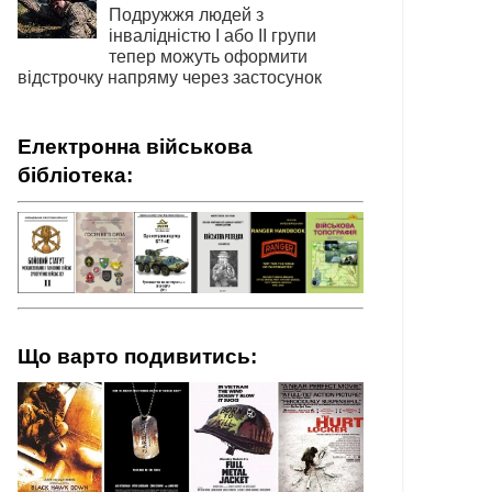
Подружжя людей з
інвалідністю І або ІІ групи
тепер можуть оформити
відстрочку напряму через застосунок
Електронна військова
бібліотека:
Що варто подивитись: