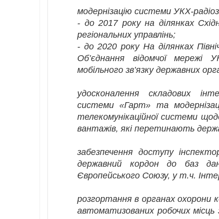
модернізацію системи УКХ-радіозв
- до 2017 року на ділянках Схі
регіональних управлінь;
- до 2020 року На ділянках Півні
Об’єднання відомчої мережі У
мобільного зв’язку державних орга
удосконалення складових інтег
системи «Гарт» та модернізаці
телекомунікаційної системи щод
вантажів, які перетинають держ
забезпечення доступу інспекто
державний кордон до баз дан
Європейського Союзу, у т.ч. Інте
розгортання в органах охорони 
автоматизованих робочих місць 