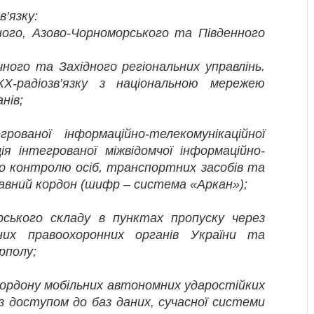
’язку:
дного, Азово-Чорноморського та Південного
чного та Західного регіональних управлінь.
КХ-радіозв’язку з національною мережею
нів;
рованої інформаційно-телекомунікаційної
я інтегрованої міжвідомчої інформаційно-
о контролю осіб, транспортних засобів та
авний кордон (шифр – система «Аркан»);
рського складу в пунктах пропуску через
их правоохоронних органів України та
рполу;
кордону мобільних автономних ударостійких
з доступом до баз даних, сучасної системи