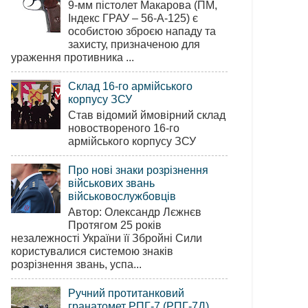
9-мм пістолет Макарова (ПМ,
Індекс ГРАУ – 56-А-125) є
особистою зброєю нападу та
захисту, призначеною для
ураження противника ...
Склад 16-го армійського
корпусу ЗСУ
Став відомий ймовірний склад
новоствореного 16-го
армійського корпусу ЗСУ
Про нові знаки розрізнення
військових звань
військовослужбовців
Автор: Олександр Лєжнєв
Протягом 25 років
незалежності України її Збройні Сили
користувалися системою знаків
розрізнення звань, успа...
Ручний протитанковий
гранатомет РПГ-7 (РПГ-7Д)