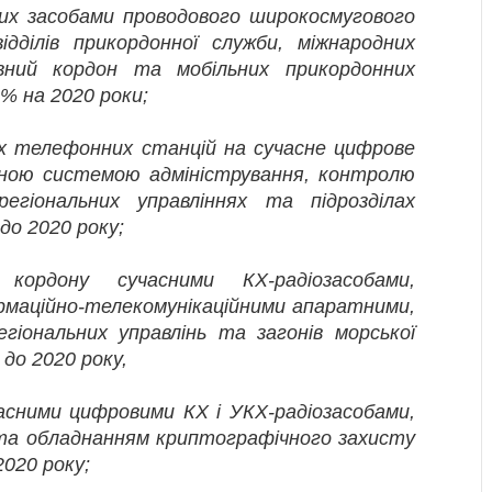
аних засобами проводового широкосмугового
ідділів прикордонної служби, міжнародних
вний кордон та мобільних прикордонних
0% на 2020 роки;
х телефонних станцій на сучасне цифрове
ійною системою адміністрування, контролю
гіональних управліннях та підрозділах
до 2020 року;
кордону сучасними КХ-радіозасобами,
рмаційно-телекомунікаційними апаратними,
егіональних управлінь та загонів морської
 до 2020 року,
часними цифровими КХ і УКХ-радіозасобами,
 та обладнанням криптографічного захисту
2020 року;