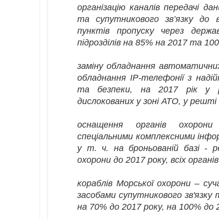
організацію каналів передачі д
та супутникового зв’язку до в
пунктів пропуску через держа
підрозділів на 85% на 2017 та 10
заміну обладнання автоматични
обладнання ІР-телефонії з над
та безпеки, на 2017 рік у ре
дислокованих у зоні АТО, у решті 
оснащення органів охорони 
спеціальними комплексними інфо
у т. ч. на броньованій базі - р
охорони до 2017 року, всіх органів
кораблів Морської охорони – су
засобами супутникового зв'язку
на 70% до 2017 року, на 100% до 