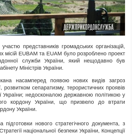
участю представників громадських організацій,
ких місій EUBAM та EUAM було розроблено проект
ордонної служби України, який нещодавно був
бінету Міністрів України.
кликана насамперед появою нових видів загроз
ї, розвитком сепаратизму, терористичних проявів
ії України; недосконалою державною політикою у
ого кордону України, що призвело до втрати
рдону України.
а підготовки нового стратегічного документа, з
тратегії національної безпеки України, Концепції