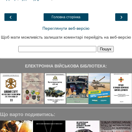
b
t
e
g
e
o
e
d
r
o
r
I
a
‹
›
Головна сторінка
k
n
m
Переглянути веб-версію
Щоб мати можливість залишати коментарі перейдіть на веб-версію
ЕЛЕКТРОННА ВІЙСЬКОВА БІБЛІОТЕКА:
Що варто подивитись: