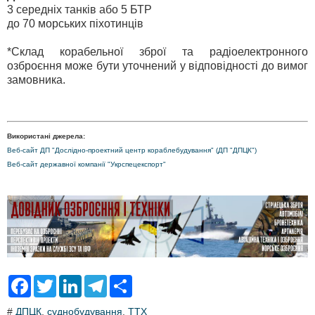
3 середніх танків або 5 БТР
до 70 морських піхотинців
*Склад корабельної зброї та радіоелектронного
озброєння може бути уточнений у відповідності до вимог
замовника.
Використані джерела:
Веб-сайт ДП "Дослідно-проектний центр кораблебудування" (ДП "ДПЦК")
Веб-сайт державної компанії "Укрспецекспорт"
F
T
L
T
S
a
w
i
e
h
c
i
n
l
a
#
ДПЦК
,
суднобудування
,
ТТХ
e
t
k
e
r