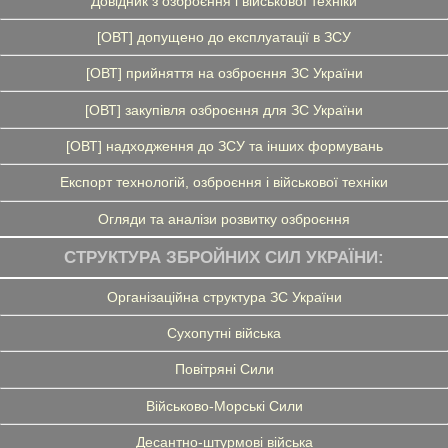
Довідник з озброєння і військової техніки
[ОВТ] допущено до експлуатації в ЗСУ
[ОВТ] прийняття на озброєння ЗС України
[ОВТ] закупівля озброєння для ЗС України
[ОВТ] надходження до ЗСУ та інших формувань
Експорт технологій, озброєння і військової техніки
Огляди та аналізи розвитку озброєння
СТРУКТУРА ЗБРОЙНИХ СИЛ УКРАЇНИ:
Організаційна структура ЗС України
Сухопутні війська
Повітряні Сили
Військово-Морські Сили
Десантно-штурмові війська