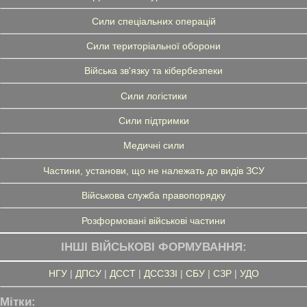
Сили спеціальних операцій
Сили територіальної оборони
Війська зв'язку та кібербезпеки
Сили логістики
Сили підтримки
Медичні сили
Частини, установи, що не належать до видів ЗСУ
Військова служба правопорядку
Розформовані військові частини
ІНШІ ВІЙСЬКОВІ ФОРМУВАННЯ:
НГУ
|
ДПСУ
|
ДССТ
|
ДССЗЗІ
|
СБУ
|
СЗР
|
УДО
Мітки: