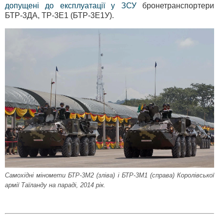
допущені до експлуатації у ЗСУ
бронетранспортери
БТР-3ДА, ТР-3Е1 (БТР-3Е1У).
Самохідні міномети БТР-3М2 (зліва) і БТР-3М1 (справа) Королівської
армії Таїланду на параді, 2014 рік.