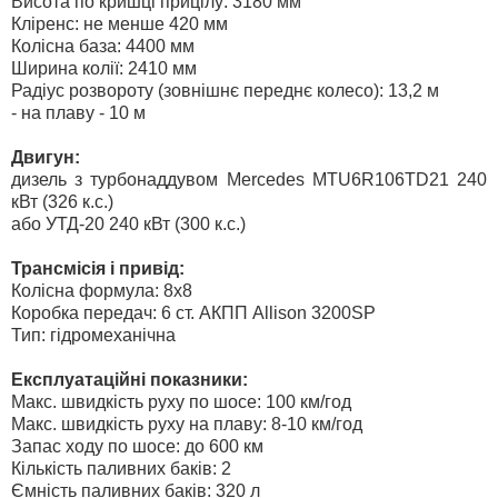
Висота по кришці прицілу: 3180 мм
Кліренс: не менше 420 мм
Колісна база: 4400 мм
Ширина колії: 2410 мм
Радіус розвороту (зовнішнє переднє колесо): 13,2 м
- на плаву - 10 м
Двигун:
дизель з турбонаддувом Mercedes MTU6R106TD21 240
кВт (326 к.с.)
або УТД-20 240 кВт (300 к.с.)
Трансмісія і привід:
Колісна формула: 8х8
Коробка передач: 6 ст. АКПП Allison 3200SP
Тип: гідромеханічна
Експлуатаційні показники:
Макс. швидкість руху по шосе: 100 км/год
Макс. швидкість руху на плаву: 8-10 км/год
Запас ходу по шосе: до 600 км
Кількість паливних баків: 2
Ємність паливних баків: 320 л