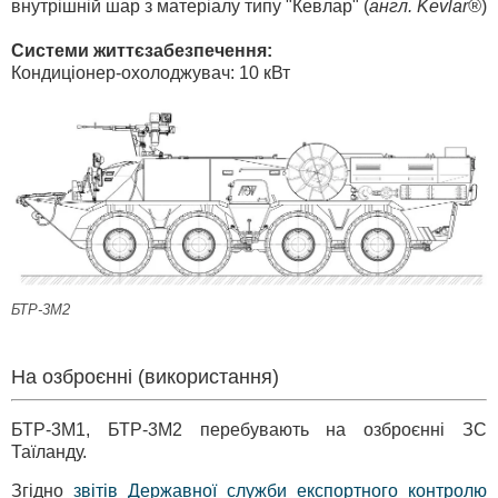
внутрішній шар з матеріалу типу "Кевлар" (
англ. Kevlar®
)
Системи життєзабезпечення:
Кондиціонер-охолоджувач: 10 кВт
БТР-3М2
На озброєнні (використання)
БТР-3М1, БТР-3М2 перебувають на озброєнні ЗС
Таїланду.
Згідно
звітів Державної служби експортного контролю