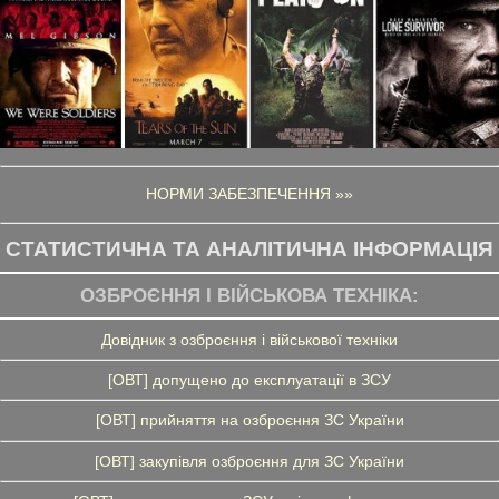
НОРМИ ЗАБЕЗПЕЧЕННЯ »»
СТАТИСТИЧНА ТА АНАЛІТИЧНА ІНФОРМАЦІЯ
ОЗБРОЄННЯ І ВІЙСЬКОВА ТЕХНІКА:
Довідник з озброєння і військової техніки
[ОВТ] допущено до експлуатації в ЗСУ
[ОВТ] прийняття на озброєння ЗС України
[ОВТ] закупівля озброєння для ЗС України