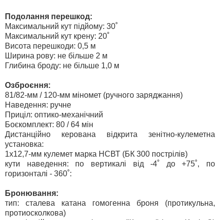
Подолання перешкод:
Максимальний кут підйому: 30˚
Максимальний кут крену: 20˚
Висота перешкоди: 0,5 м
Ширина рову: не більше 2 м
Глибина броду: не більше 1,0 м
Озброєння:
81/82-мм / 120-мм міномет (ручного заряджання)
Наведення: ручне
Приціл: оптико-механічний
Боєкомплект: 80 / 64 мін
Дистанційно керована відкрита зенітно-кулеметна
установка:
1х12,7-мм кулемет марка НСВТ (БК 300 пострілів)
кути наведення: по вертикалі від -4˚ до +75˚, по
горизонталі - 360˚:
Бронювання:
тип: сталева катана гомогенна броня (протикульна,
протиосколкова)