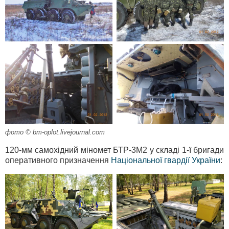
фото © bm-oplot.livejournal.com
120-мм самохідний міномет БТР-3М2 у складі 1-ї бригади
оперативного призначення
Національної гвардії України
: