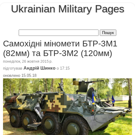
Ukrainian Military Pages
Самохідні міномети БТР-3М1
(82мм) та БТР-3М2 (120мм)
понеділок, 26 жовтня 2015 р.
Андрій Шинко
підготував
о
17:15
оновлено 15.05.18