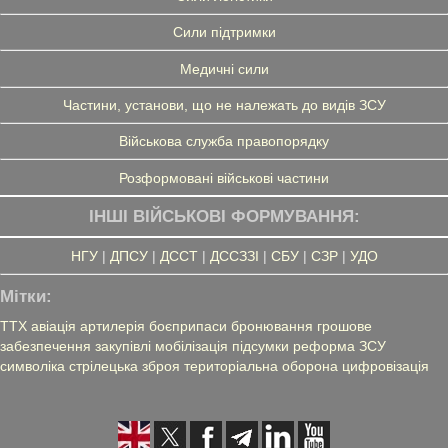
Сили підтримки
Медичні сили
Частини, установи, що не належать до видів ЗСУ
Військова служба правопорядку
Розформовані військові частини
ІНШІ ВІЙСЬКОВІ ФОРМУВАННЯ:
НГУ
|
ДПСУ
|
ДССТ
|
ДССЗЗІ
|
СБУ
|
СЗР
|
УДО
Мітки:
ТТХ
авіація
артилерія
боєприпаси
бронювання
грошове
забезпечення
закупівлі
мобілізація
підсумки
реформа ЗСУ
символіка
стрілецька зброя
територіальна оборона
цифровізація