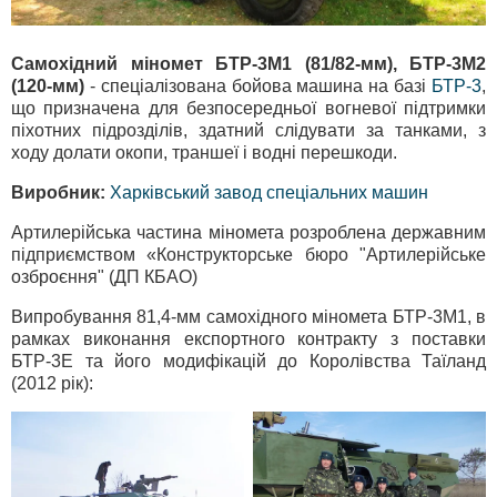
Самохідний міномет БТР-3М1 (81/82-мм), БТР-3М2
(120-мм)
- спеціалізована бойова машина на базі
БТР-3
,
що призначена для безпосередньої вогневої підтримки
піхотних підрозділів, здатний слідувати за танками, з
ходу долати окопи, траншеї і водні перешкоди.
Виробник:
Харківський завод спеціальних машин
Артилерійська частина міномета розроблена державним
підприємством «Конструкторське бюро "Артилерійське
озброєння" (ДП КБАО)
Випробування 81,4-мм самохідного міномета БТР-3М1, в
рамках виконання експортного контракту з поставки
БТР-3Е та його модифікацій до Королівства Таїланд
(2012 рік):