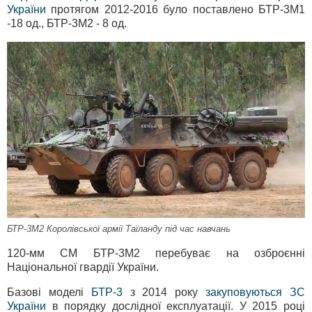
України
протягом 2012-2016 було поставлено БТР-3М1
-18 од., БТР-3М2 - 8 од.
БТР-3М2 Королівської армії Таїланду під час навчань
120-мм СМ БТР-3М2 перебуває на озброєнні
Національної гвардії України.
Базові моделі
БТР-3
з 2014 року
закуповуються ЗС
України
в порядку дослідної експлуатації. У 2015 році