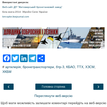
Використані джерела:
Веб-сайт ДП "Житомирський бронетанковий завод"
Біла книга-2014. Збройні Сили України
bm-oplot.livejournal.com
F
T
L
T
S
a
w
i
e
h
c
i
n
l
a
#
артилерія
,
бронетранспортери
,
бтр-3
,
КБАО
,
ТТХ
,
ХЗСМ
,
e
t
k
e
r
ХКБМ
b
t
e
g
e
o
e
d
r
o
r
I
a
k
n
m
‹
›
Головна сторінка
Переглянути веб-версію
Щоб мати можливість залишати коментарі перейдіть на веб-версію