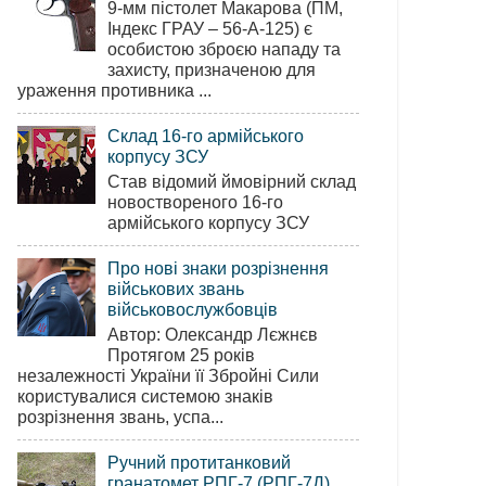
9-мм пістолет Макарова (ПМ,
Індекс ГРАУ – 56-А-125) є
особистою зброєю нападу та
захисту, призначеною для
ураження противника ...
Склад 16-го армійського
корпусу ЗСУ
Став відомий ймовірний склад
новоствореного 16-го
армійського корпусу ЗСУ
Про нові знаки розрізнення
військових звань
військовослужбовців
Автор: Олександр Лєжнєв
Протягом 25 років
незалежності України її Збройні Сили
користувалися системою знаків
розрізнення звань, успа...
Ручний протитанковий
гранатомет РПГ-7 (РПГ-7Д)