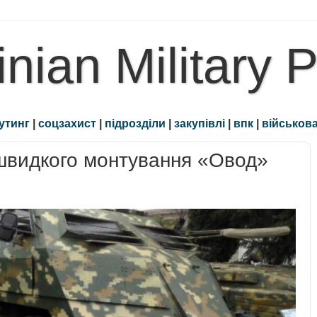
inian Military 
утинг
|
соцзахист
|
підрозділи
|
закупівлі
|
впк
|
військова
швидкого монтування «Овод»