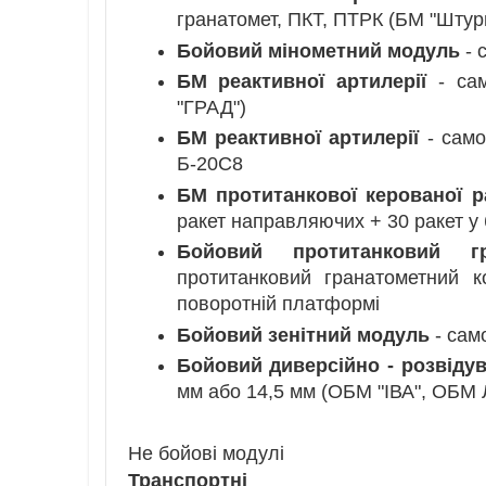
гранатомет, ПКТ, ПТРК (БМ "Штур
Бойовий мінометний модуль
- 
БМ реактивної артилерії
- сам
"ГРАД")
БМ реактивної артилерії
- само
Б-20С8
БМ протитанкової керованої ра
ракет направляючих + 30 ракет у 
Бойовий протитанковий г
протитанковий гранатометний 
поворотній платформі
Бойовий зенітний модуль
- само
Бойовий диверсійно - розвіду
мм або 14,5 мм (ОБМ "ІВА", ОБ
Не бойові модулі
Транспортні