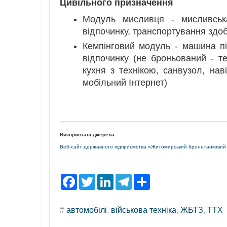
Цивільного призначення
Модуль мисливця - мисливська
відпочинку, транспортування здоб
Кемпінговий модуль - машина п
відпочинку (не броньований - те
кухня з технікою, санвузол, наві
мобільний Інтернет)
Використані джерела:
Веб-сайт державного підприємства «Житомирський бронетанковий
F
T
L
T
S
a
w
i
e
h
c
i
n
l
a
e
t
k
e
r
#
автомобілі
,
військова техніка
,
ЖБТЗ
,
ТТХ
b
t
e
g
e
o
e
d
r
o
r
I
a