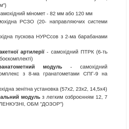
м")
самохідний міномет - 82 мм або 120 мм
охідна РСЗО (20- направляючих системи
хідна пускова НУРСсов з 2-ма барабанами
кетної артилерії
- самохідний ПТРК (6-ть
боєкомплекті)
ранатометний модуль
- самохідний
комплекс з 8-ма гранатометами СПГ-9 на
хідна зенітна установка (57х2, 23х2, 14,5х4)
вальний модуль
з легким озброєнням 12, 7
М ЛЕНКУЗНІ, ОБМ "ДОЗОР")