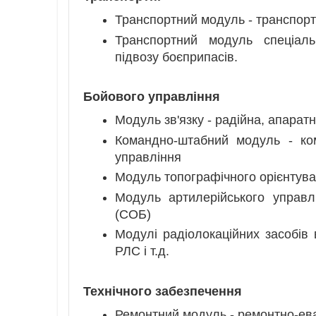
Транспортний модуль - транспорт
Транспортний модуль спеціаль
підвозу боєприпасів.
Бойового управління
Модуль зв'язку - радійна, апаратна
Командно-штабний модуль - ком
управління
Модуль топографічного орієнтува
Модуль артилерійського управл
(СОБ)
Модулі радіолокаційних засобів 
РЛС і т.д.
Технічного забезпечення
Ремонтний модуль - ремонтно-ева