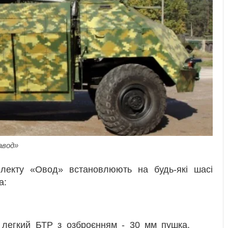
авод»
лекту «Овод» встановлюють на будь-які шасі
а:
легкий БТР з озброєнням - 30 мм пушка,