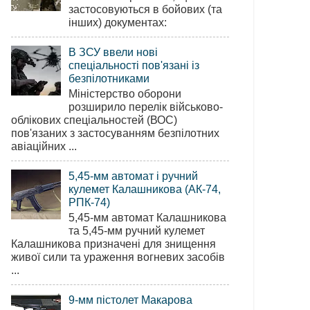
застосовуються в бойових (та
інших) документах:
В ЗСУ ввели нові
спеціальності пов'язані із
безпілотниками
Міністерство оборони
розширило перелік військово-
облікових спеціальностей (ВОС)
пов'язаних з застосуванням безпілотних
авіаційних ...
5,45-мм автомат і ручний
кулемет Калашникова (АК-74,
РПК-74)
5,45-мм автомат Калашникова
та 5,45-мм ручний кулемет
Калашникова призначені для знищення
живої сили та ураження вогневих засобів
...
9-мм пістолет Макарова