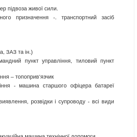
ер підвоза живої сили.
ного призначення -. транспортний засіб
, ЗАЗ та ін.)
андний пункт управління, тиловий пункт
ння – топоприв’язчик
іння - машина старшого офіцера батареї
виявлення, розвідки і супроводу - всі види
куаційна машина технічної допомоги.