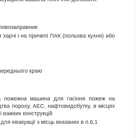
ливозаправник
харчі і на причепі ПАК (польова кухня) або
переднього краю
а пожежна машина для гасіння пожеж на
цтва пороху, АЕС, нафтовидобутку, в місцях
і важких конструкцій
ля евакуації з місць вказаних в п.6.1