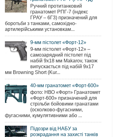
Ручний протитанковий
гранатомет РПГ-7 (індекс
ГРАУ – 6Г3) призначений для
боротьби з танками, самохідно-
артилерійськими установкам...
9-мм пістолет «Форт-12»
9-мм пістолет «Форт-12» –
самозарядний пістолет під
набій 9х18 мм Makarov, також
випускається під набій 9х17
мм Browning Short (Kur...
40-мм гранатомет «Форт-600»
фото: НВО «Форт» Гранатомет
«Форт-600» призначений для
стрільби бойовими гранатами
(осколково-фугасними,
фугасними, кумулятивними або ...
Підозри від НАБУ за
розкрадання на захисті танків