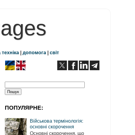
Pages
 техніка
|
допомога
|
світ
ПОПУЛЯРНЕ:
Військова термінологія:
основні скорочення
Основні скорочення, що