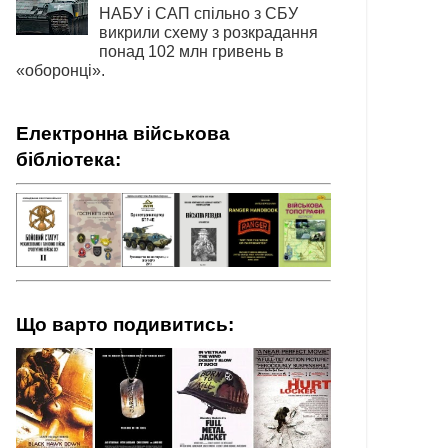
НАБУ і САП спільно з СБУ
викрили схему з розкрадання
понад 102 млн гривень в
«оборонці».
Електронна військова
бібліотека:
Що варто подивитись: