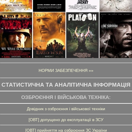
НОРМИ ЗАБЕЗПЕЧЕННЯ »»
СТАТИСТИЧНА ТА АНАЛІТИЧНА ІНФОРМАЦІЯ
ОЗБРОЄННЯ І ВІЙСЬКОВА ТЕХНІКА:
Довідник з озброєння і військової техніки
[ОВТ] допущено до експлуатації в ЗСУ
[ОВТ] прийняття на озброєння ЗС України