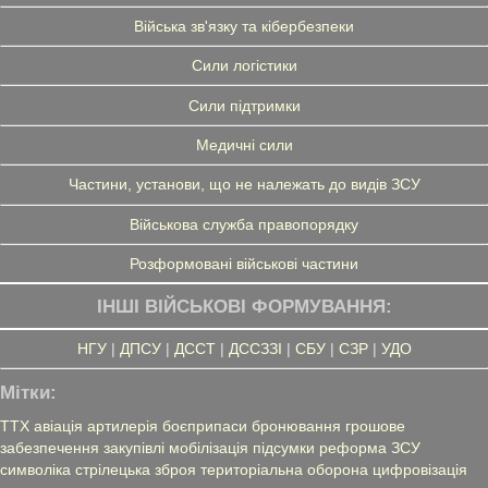
Війська зв'язку та кібербезпеки
Сили логістики
Сили підтримки
Медичні сили
Частини, установи, що не належать до видів ЗСУ
Військова служба правопорядку
Розформовані військові частини
ІНШІ ВІЙСЬКОВІ ФОРМУВАННЯ:
НГУ
|
ДПСУ
|
ДССТ
|
ДССЗЗІ
|
СБУ
|
СЗР
|
УДО
Мітки:
ТТХ
авіація
артилерія
боєприпаси
бронювання
грошове
забезпечення
закупівлі
мобілізація
підсумки
реформа ЗСУ
символіка
стрілецька зброя
територіальна оборона
цифровізація