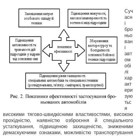
Суч
асн
і
бро
ньо
ван
і
авт
ом
обі
лі
хар
акт
ери
зую
тьс
я
високими тягово-швидкісними властивостями, високою
прохідністю, наявністю озброєння й спеціального
устаткування, підвищеною захищеністю, зниженими
демаскуючими ознаками, можливістю транспортування