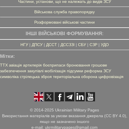
Частини, установи, що не належать до видів ЗСУ
Військова служба правопорядку
Розформовані військові частини
ІНШІ ВІЙСЬКОВІ ФОРМУВАННЯ:
НГУ
|
ДПСУ
|
ДССТ
|
ДССЗЗІ
|
СБУ
|
СЗР
|
УДО
Мітки:
ТТХ
авіація
артилерія
боєприпаси
бронювання
грошове
забезпечення
закупівлі
мобілізація
підсумки
реформа ЗСУ
символіка
стрілецька зброя
територіальна оборона
цифровізація
© 2014-2025 Ukrainian Military Pages
Використання матеріалів за умови вказання джерела (CC BY 4.0),
якщо не зазначено іншого
e-mail: ukrmilitarypages@gmail.com