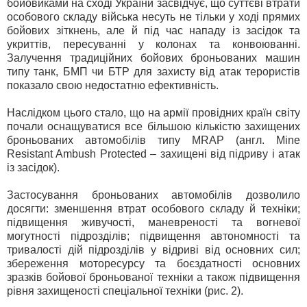
бойовиками на сході України засвідчує, що суттєві втрати
особового складу війська несуть не тільки у ході прямих
бойових зіткнень, але й під час нападу із засідок та
укриттів, пересуванні у колонах та конвоюванні.
Залучення традиційних бойових броньованих машин
типу танк, БМП чи БТР для захисту від атак терористів
показало свою недостатню ефективність.
Наслідком цього стало, що на армії провідних країн світу
почали оснащуватися все більшою кількістю захищених
броньованих автомобілів типу MRAP (англ. Mine
Resistant Ambush Protected – захищені від підриву і атак
із засідок).
Застосування броньованих автомобілів дозволило
досягти: зменшення втрат особового складу й техніки;
підвищення живучості, маневреності та вогневої
могутності підрозділів; підвищення автономності та
тривалості дій підрозділів у відриві від основних сил;
збереження моторесурсу та боєздатності основних
зразків бойової броньованої техніки а також підвищення
рівня захищеності спеціальної техніки (рис. 2).