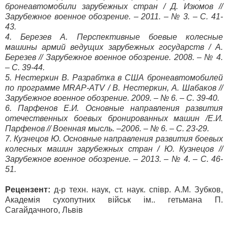
бронеавтомобили зарубежных стран / Д. Изюмов //
Зарубежное военное обозрение. – 2011. – № 3. – С. 41-
43.
4. Березев А. Перспективные боевые колесные
машины армий ведущих зарубежных государств / А.
Березев // Зарубежное военное обозрение. 2008. – № 4.
– С. 39-44.
5. Нестеркин В. Разрабтка в США бронеавтомобилей
по программе MRAP-ATV / В. Нестеркин, А. Шабаков //
Зарубежное военное обозрение. 2009. – № 6. – С. 39-40.
6. Парфенов Е.И. Основные направления развития
отечественных боевых бронированных машин /Е.И.
Парфенов // Военная мысль. –2006. – № 6. – С. 23-29.
7. Кузнецов Ю. Основные направления развития боевых
колесных машин зарубежных стран / Ю. Кузнецов //
Зарубежное военное обозрение. – 2013. – № 4. – С. 46-
51.
Рецензент:
д-р техн. наук, ст. наук. співр. А.М. Зубков,
Академія сухопутних військ ім.. гетьмана П.
Сагайдачного, Львів