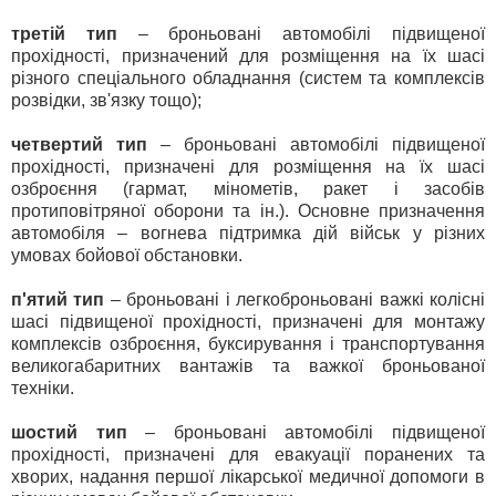
третій тип
– броньовані автомобілі підвищеної
прохідності, призначений для розміщення на їх шасі
різного спеціального обладнання (систем та комплексів
розвідки, зв'язку тощо);
четвертий тип
– броньовані автомобілі підвищеної
прохідності, призначені для розміщення на їх шасі
озброєння (гармат, мінометів, ракет і засобів
протиповітряної оборони та ін.). Основне призначення
автомобіля – вогнева підтримка дій військ у різних
умовах бойової обстановки.
п'ятий тип
– броньовані і легкоброньовані важкі колісні
шасі підвищеної прохідності, призначені для монтажу
комплексів озброєння, буксирування і транспортування
великогабаритних вантажів та важкої броньованої
техніки.
шостий тип
– броньовані автомобілі підвищеної
прохідності, призначені для евакуації поранених та
хворих, надання першої лікарської медичної допомоги в