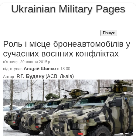
Ukrainian Military Pages
Роль і місце бронеавтомобілів у
сучасних воєнних конфліктах
пʼятниця, 30 жовтня 2015 р.
Андрій Шинко
підготував
о
18:00
Р.Г. Будяну
(АСВ, Львів)
Автор: