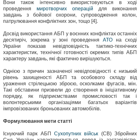
Вони також інтенсивно використовуються в ході
проведення
миротворчих операцій
для виконання
завдань з бойової охорони, супроводження колон,
патрулювання конфліктних зон, тощо [4].
Досвід використання АБП у воєнних конфліктах останніх
десятиріч, зокрема у зоні проведення
АТО
на сході
України показав невідповідність тактико-технічних
характеристик, технічної готовності окремих типів АБП
характеру завдань, які фактично вирішуються.
Однією з причин зазначеної невідповідності є низький
рівень захищеності АБП та особового складу від
ураження стрілецькою зброєю, осколками фугасів, мін.
Такі обставини призвели до створення в ініціативному
порядку, як підприємствами промисловості так і
волонтерськими організаціями багатьох варіантів
імпровізованих броньованих автомобілів.
Формулювання мети статті
Існуючий парк АБП
Сухопутних військ
(СВ) Збройних
Сил України характеризується поряд із застарілістю,