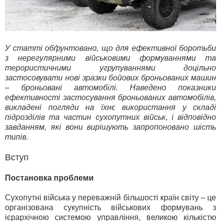
У статті обґрунтовано, що для ефективної боротьби
з нерегулярними військовими формуваннями та
терористичними угрупуваннями доцільно
застосовувати нові зразки бойових броньованих машин
– броньовані автомобілі.
Наведено показники
ефективності застосування броньованих автомобілів,
викладені погляди на їхнє використання у складі
підрозділів та частин сухопутних військ, і відповідно
завданням, які вони вирішують запропоновано шість
типів.
Вступ
Постановка проблеми
Сухопутні війська у переважній більшості країн світу – це
організована сукупність військових формувань з
ієрархічною системою управління, великою кількістю