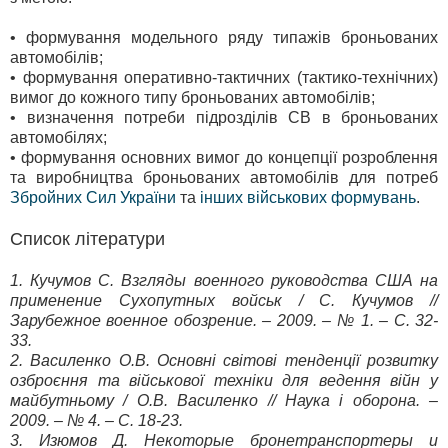
• формування модельного ряду типажів броньованих
автомобілів;
• формування оперативно-тактичних (тактико-технічних)
вимог до кожного типу броньованих автомобілів;
• визначення потреби підрозділів СВ в броньованих
автомобілях;
• формування основних вимог до концепції розроблення
та виробництва броньованих автомобілів для потреб
Збройних Сил України
та
інших військових формувань
.
Список літератури
1. Кучумов С. Взгляды военного руководства США на
применение Сухопутных войськ / С. Кучумов //
Зарубежное военное обозрение. – 2009. – № 1. – С. 32-
33.
2. Василенко О.В. Основні світові тенденції розвитку
озброєння та військової техніки для ведення війн у
майбутньому / О.В. Василенко // Наука і оборона. –
2009. – № 4. – С. 18-23.
3. Изюмов Д. Некоторые бронетранспортеры и