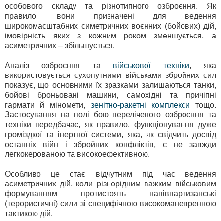
особового складу та різнотипного озброєння. Як
правило, вони призначені для ведення
широкомасштабних симетричних воєнних (бойових) дій,
імовірність яких з кожним роком зменшується, а
асиметричних – збільшується.
Аналіз озброєння та
військової техніки
, яка
використовується сухопутними військами збройних сил
показує, що основними їх зразками залишаються танки,
бойові броньовані машини, самохідні та причіпні
гармати й міномети,
зенітно-ракетні комплекси
тощо.
Застосування на полі бою переліченого озброєння та
техніки передбачає, як правило, функціонування дуже
громіздкої та інертної системи, яка, як свідчить досвід
останніх війн і збройних конфліктів, є не завжди
легкокерованою та високоефективною.
Особливо це стає відчутним під час ведення
асиметричних дій, коли різнорідним важким військовим
формуванням протистоять напівпартизанські
(терористичні) сили зі специфічною високоманевренною
тактикою дій.