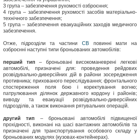
3 група – забезпечення рухомості озброєння;
4 група – забезпечення рухомості засобів матеріально-
технічного забезпечення;
5 група – забезпечення евакуаційних заходів медичного
забезпечення.
Отже, підрозділи та частини
СВ
повинні мати на
озброєнні наступні типи броньованих автомобілів:
перший тип
– броньовані високоманеврені легкові
автомобілі, призначені для: проведення рейдових
розвідувально-диверсійних дій в райони зосередження
противника; прихованого переслідування; фронтального
спостереження поля бою і коректування вогню;
патрулювання ділянок державного кордону і районів;
виводу та евакуації розвідувально-диверсійних
підрозділів, а також виконання рятувальних операцій.
другий тип
– броньовані автомобілі підвищеної
прохідності, виконані на шасі вантажних автомобілів та
призначені для транспортування особового складу у
броньованих модулях (кузовах-контейнерах).