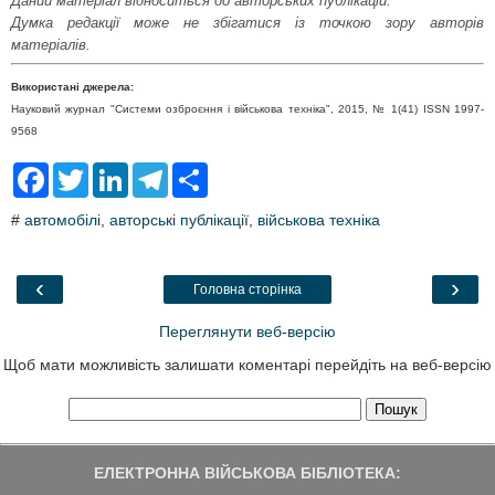
Даний матеріал відноситься до авторських публікацій.
Думка редакції може не збігатися із точкою зору авторів
матеріалів.
Використані джерела:
Науковий журнал "Системи озброєння і військова техніка", 2015, № 1(41) ISSN 1997-
9568
F
T
L
T
S
a
w
i
e
h
c
i
n
l
a
#
автомобілі
,
авторські публікації
,
військова техніка
e
t
k
e
r
b
t
e
g
e
o
e
d
r
o
r
I
a
‹
›
Головна сторінка
k
n
m
Переглянути веб-версію
Щоб мати можливість залишати коментарі перейдіть на веб-версію
ЕЛЕКТРОННА ВІЙСЬКОВА БІБЛІОТЕКА: