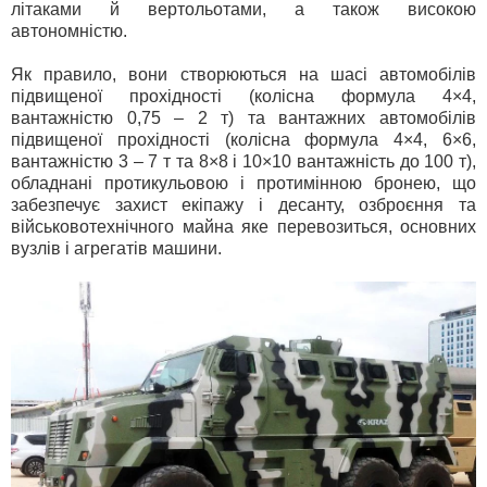
літаками й вертольотами, а також високою
автономністю.
Як правило, вони створюються на шасі автомобілів
підвищеної прохідності (колісна формула 4×4,
вантажністю 0,75 – 2 т) та вантажних автомобілів
підвищеної прохідності (колісна формула 4×4, 6×6,
вантажністю 3 – 7 т та 8×8 і 10×10 вантажність до 100 т),
обладнані протикульовою і протимінною бронею, що
забезпечує захист екіпажу і десанту, озброєння та
військовотехнічного майна яке перевозиться, основних
вузлів і агрегатів машини.