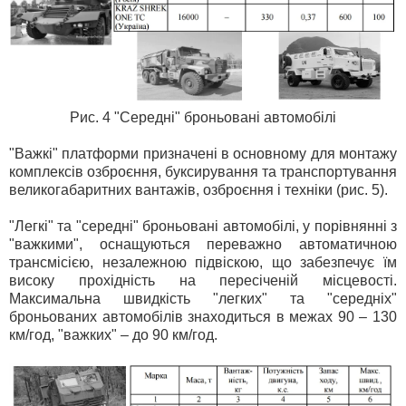
Рис. 4 "Середні" броньовані автомобілі
"Важкі" платформи призначені в основному для монтажу
комплексів озброєння, буксирування та транспортування
великогабаритних вантажів, озброєння і техніки (рис. 5).
"Легкі" та "середні" броньовані автомобілі, у порівнянні з
"важкими", оснащуються переважно автоматичною
трансмісією, незалежною підвіскою, що забезпечує їм
високу прохідність на пересіченій місцевості.
Максимальна швидкість "легких" та "середніх"
броньованих автомобілів знаходиться в межах 90 – 130
км/год, "важких" – до 90 км/год.