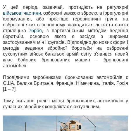
У цей період, зазвичай, протидіють не регулярні
військові частини
, озброєні важкою зброєю, а іррегулярні
формування, або простіше терористичні групи, на
озброєнні яких в основному знаходиться легка та важка
стрілецька
зброя
, з партизанським методом ведення
боротьби, основою якого є засідки з широким
застосуванням мін і фугасів. Відповідно до нових форм і
методів ведення збройної боротьби на озброєнні
сухопутних військ багатьох армій світу з’явився новий
клас бойових броньованих машин – броньовані
автомобілі.
Провідними виробниками броньованих автомобілів є
США, Велика Британія, Франція, Німеччина, Італія, Росія
[1 – 7].
Тому, питання ролі і місця броньованих автомобілів у
сучасних збройних конфліктах є актуальним.