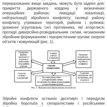
перерахованих вище завдань, можуть бути задіяні для:
прикриття державного кордону у визначених
операційних районах; ліквідації локалізації,
нейтралізації) збройного конфлікту; ізоляції району
конфлікту, утриманні територій, районів і рубежів;
ураженні угруповань сил противника, які вторглися;
протидії диверсійно-розвідувальним силам, незаконним
збройним формуванням і терористичним групам; охороні
об’єктів і комунікацій (рис. 1).
Збройні конфлікти останніх десятиріч і передусім
збройна боротьба з сепаратистами і російськими