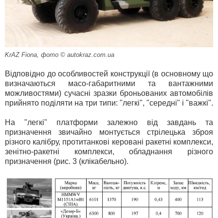
KrAZ Fiona, фото © autokraz.com.ua
Відповідно до особливостей конструкції (в основному що
визначаються масо-габаритними та вантажними
можливостями) сучасні зразки броньованих автомобілів
прийнято поділяти на три типи: "легкі", "середні" і "важкі".
На "легкі" платформи залежно від завдань та
призначення звичайно монтується стрілецька зброя
різного калібру, протитанкові керовані ракетні комплекси,
зенітно-ракетні комплекси, обладнання різного
призначення (рис. 3 (клікабельно).