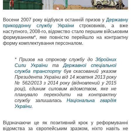
Восени 2007 року відбувся останній призов у
Державну
прикордонну службу України
строковиків, а вже
наступного, 2008-го, відомство стало першим військовим
формуванням*, яке повністю перейшло на контрактну
форму комплектування персоналом.
* Призов на строкову службу до
Збройних
Сили України
та
Державної спеціальної
служба транспорту
був скасований указом
Президента України від 14 жовтня 2013 року
№ 562/2013 з 2014 року (відновлений у 2015
році), єдиним силовим відомством, яке не
планувало переходити на контрактну
службу залишалась
Національна гвардія
України
.
Відзначаючи це як позитивний крок у реформуванні
відомства за європейським зразком, ніхто навіть не