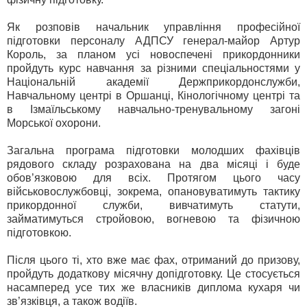
Як розповів начальник управління професійної
підготовки персоналу АДПСУ генерал-майор Артур
Король, за планом усі новоспечені прикордонники
пройдуть курс навчання за різними спеціальностями у
Національній академії Держприкордонслужби,
Навчальному центрі в Оршанці, Кінологічному центрі та
в Ізмаїльському навчально-тренувальному загоні
Морської охорони.
Загальна програма підготовки молодших фахівців
рядового складу розрахована на два місяці і буде
обов’язковою для всіх. Протягом цього часу
військовослужбовці, зокрема, опановуватимуть тактику
прикордонної служби, вивчатимуть статути,
займатимуться стройовою, вогневою та фізичною
підготовкою.
Після цього ті, хто вже має фах, отриманий до призову,
пройдуть додаткову місячну допідготовку. Це стосується
насамперед усе тих же власників диплома кухаря чи
зв’язківця, а також водіїв.