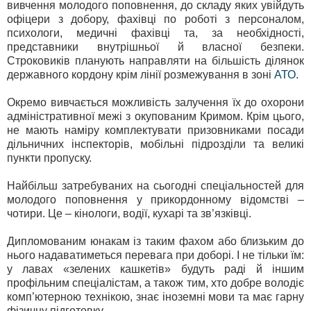
вивчення молодого поповнення, до складу яких увійдуть
офіцери з добору, фахівці по роботі з персоналом,
психологи, медичні фахівці та, за необхідності,
представники внутрішньої й власної безпеки.
Строковиків планують направляти на більшість ділянок
державного кордону крім лінії розмежування в зоні
АТО
.
Окремо вивчається можливість залучення їх до охорони
адміністративної межі з окупованим Кримом. Крім цього,
не мають наміру комплектувати призовниками посади
дільничних інспекторів, мобільні підрозділи та великі
пункти пропуску.
Найбільш затребуваних на сьогодні спеціальностей для
молодого поповнення у прикордонному відомстві –
чотири. Це – кінологи, водії, кухарі та зв’язківці.
Дипломованим юнакам із таким фахом або близьким до
нього надаватиметься перевага при доборі. І не тільки їм:
у лавах «зелених кашкетів» будуть раді й іншим
профільним спеціалістам, а також тим, хто добре володіє
комп’ютерною технікою, знає іноземні мови та має гарну
фізичну підготовку.