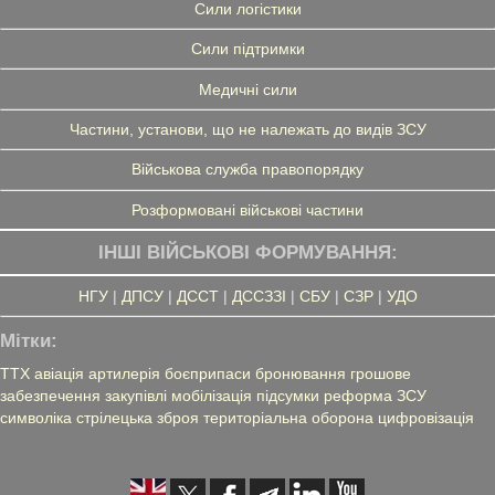
Сили логістики
Сили підтримки
Медичні сили
Частини, установи, що не належать до видів ЗСУ
Військова служба правопорядку
Розформовані військові частини
ІНШІ ВІЙСЬКОВІ ФОРМУВАННЯ:
НГУ
|
ДПСУ
|
ДССТ
|
ДССЗЗІ
|
СБУ
|
СЗР
|
УДО
Мітки:
ТТХ
авіація
артилерія
боєприпаси
бронювання
грошове
забезпечення
закупівлі
мобілізація
підсумки
реформа ЗСУ
символіка
стрілецька зброя
територіальна оборона
цифровізація