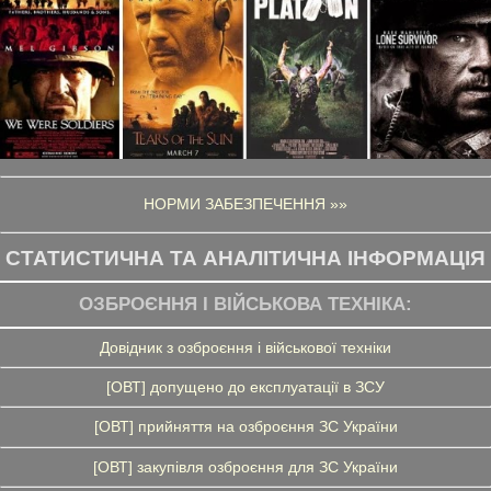
НОРМИ ЗАБЕЗПЕЧЕННЯ »»
СТАТИСТИЧНА ТА АНАЛІТИЧНА ІНФОРМАЦІЯ
ОЗБРОЄННЯ І ВІЙСЬКОВА ТЕХНІКА:
Довідник з озброєння і військової техніки
[ОВТ] допущено до експлуатації в ЗСУ
[ОВТ] прийняття на озброєння ЗС України
[ОВТ] закупівля озброєння для ЗС України