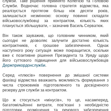
служби. Таке рішення прийнято Колегією та Головою
Служби. Водночас головна стратегія відомства, яка
реалізується протягом більш ніж десяти років,
залишається незмінною: основу повинні складати
військовослужбовці за контрактом, кількість яких
планується збільшувати, – зазначив Василь Серватюк.
Він також зауважив, що головним чинником, який
сьогодні не дозволяє залучити достатню кількість
контрактників, є грошове забезпечення. Однак
наступного року ситуація може покращитися, оскільки
вже є позитивне рішення Президента та Уряду щодо
його суттєвого підвищення для військовослужбовців
Держприкордонслужби
.
Серед «плюсів» повернення до змішаної системи
фахівці відомства вважають можливість формування з
числа строковиків підготовленого та досвідченого
резерву для служби за контрактом.
Що ж стосується «мінусів», то це, насамперед,
багатомільйонні витрати, пов’язані з необхідністю
підготовки, розміщення та речового забезпечення