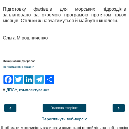
Підготовку фахівців для морських підрозділів
заплановано за окремою програмою протягом трьох
місяців. Стільки ж навчатимуться й майбутні кінологи.
Ольга Мірошниченко
Використані джерела:
Прикордонник України
F
T
L
T
S
a
w
i
e
h
c
i
n
l
a
#
ДПСУ
,
комплектування
e
t
k
e
r
b
t
e
g
e
o
e
d
r
o
r
I
a
‹
›
Головна сторінка
k
n
m
Переглянути веб-версію
Щоб мати можливість залишати коментарі перейдіть на веб-версію