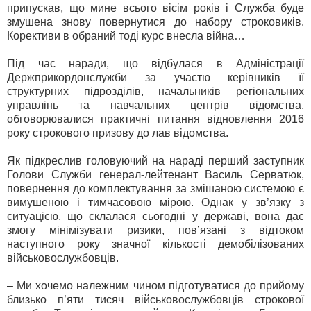
припускав, що мине всього вісім років і Служба буде
змушена знову повернутися до набору строковиків.
Корективи в обраний тоді курс внесла війна…
Під час наради, що відбулася в Адміністрації
Держприкордонслужби за участю керівників її
структурних підрозділів, начальників регіональних
управлінь та навчальних центрів відомства,
обговорювалися практичні питання відновлення 2016
року строкового призову до лав відомства.
Як підкреслив головуючий на нараді перший заступник
Голови Служби генерал-лейтенант Василь Серватюк,
повернення до комплектування за змішаною системою є
вимушеною і тимчасовою мірою. Однак у зв’язку з
ситуацією, що склалася сьогодні у державі, вона дає
змогу мінімізувати ризики, пов’язані з відтоком
наступного року значної кількості демобілізованих
військовослужбовців.
– Ми хочемо належним чином підготуватися до прийому
близько п’яти тисяч військовослужбовців строкової