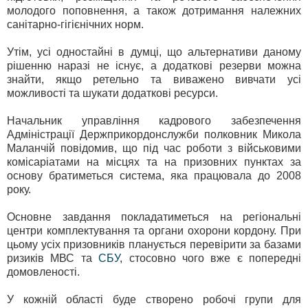
молодого поповнення, а також дотримання належних
санітарно-гігієнічних норм.
Утім, усі одностайні в думці, що альтернативи даному
рішенню наразі не існує, а додаткові резерви можна
знайти, якщо ретельно та виважено вивчати усі
можливості та шукати додаткові ресурси.
Начальник управління кадрового забезпечення
Адміністрації Держприкордонслужби полковник Микола
Маланчій повідомив, що під час роботи з військовими
комісаріатами на місцях та на призовних пунктах за
основу братиметься система, яка працювала до 2008
року.
Основне завдання покладатиметься на регіональні
центри комплектування та органи охорони кордону. При
цьому усіх призовників планується перевірити за базами
ризиків МВС та
СБУ
, стосовно чого вже є попередні
домовленості.
У кожній області буде створено робочі групи для