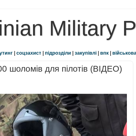
inian Military 
утинг
|
соцзахист
|
підрозділи
|
закупівлі
|
впк
|
військова
0 шоломів для пілотів (ВІДЕО)