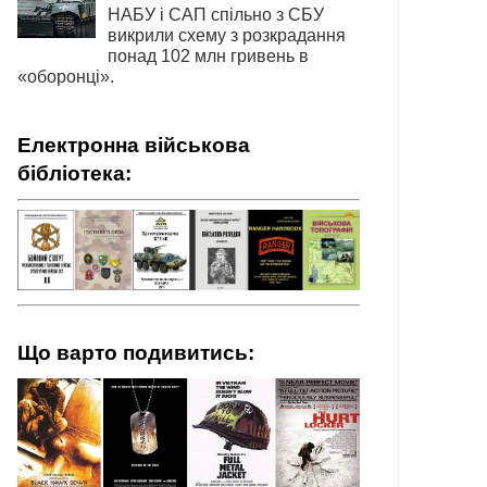
НАБУ і САП спільно з СБУ
викрили схему з розкрадання
понад 102 млн гривень в
«оборонці».
Електронна військова
бібліотека:
Що варто подивитись: