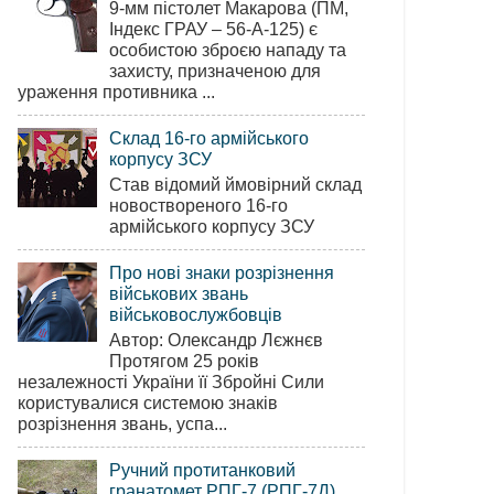
9-мм пістолет Макарова (ПМ,
Індекс ГРАУ – 56-А-125) є
особистою зброєю нападу та
захисту, призначеною для
ураження противника ...
Склад 16-го армійського
корпусу ЗСУ
Став відомий ймовірний склад
новоствореного 16-го
армійського корпусу ЗСУ
Про нові знаки розрізнення
військових звань
військовослужбовців
Автор: Олександр Лєжнєв
Протягом 25 років
незалежності України її Збройні Сили
користувалися системою знаків
розрізнення звань, успа...
Ручний протитанковий
гранатомет РПГ-7 (РПГ-7Д)