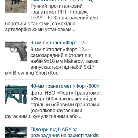
Ручний протитанковий
гранатомет РПГ-7 (індекс
ГРАУ – 6Г3) призначений для
боротьби з танками, самохідно-
артилерійськими установкам...
9-мм пістолет «Форт-12»
9-мм пістолет «Форт-12» –
самозарядний пістолет під
набій 9х18 мм Makarov, також
випускається під набій 9х17
мм Browning Short (Kur...
40-мм гранатомет «Форт-600»
фото: НВО «Форт» Гранатомет
«Форт-600» призначений для
стрільби бойовими гранатами
(осколково-фугасними,
фугасними, кумулятивними або ...
Підозри від НАБУ за
розкрадання на захисті танків