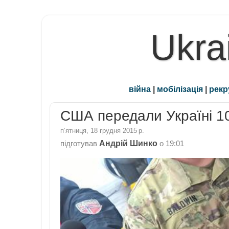
Ukra
війна
|
мобілізація
|
рекр
США передали Україні 10
пʼятниця, 18 грудня 2015 р.
Андрій Шинко
підготував
о
19:01