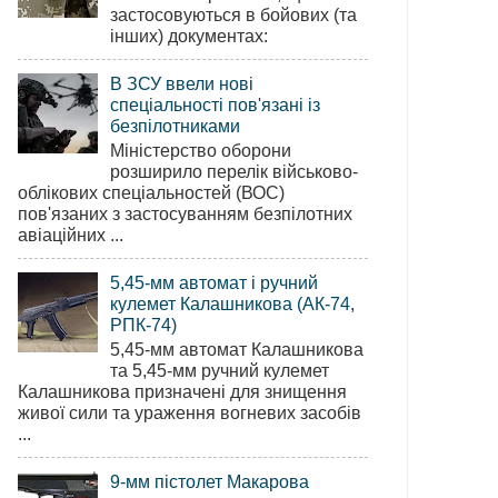
застосовуються в бойових (та
інших) документах:
В ЗСУ ввели нові
спеціальності пов'язані із
безпілотниками
Міністерство оборони
розширило перелік військово-
облікових спеціальностей (ВОС)
пов'язаних з застосуванням безпілотних
авіаційних ...
5,45-мм автомат і ручний
кулемет Калашникова (АК-74,
РПК-74)
5,45-мм автомат Калашникова
та 5,45-мм ручний кулемет
Калашникова призначені для знищення
живої сили та ураження вогневих засобів
...
9-мм пістолет Макарова