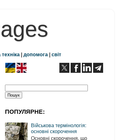
Pages
 техніка
|
допомога
|
світ
ПОПУЛЯРНЕ:
Військова термінологія:
основні скорочення
Основні скорочення, що