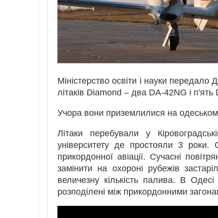
Міністерство освіти і науки передало 
літаків Diamond – два DA-42NG і п'ять 
Учора вони приземлилися на одеськом
Літаки перебували у Кіровоградські
університету де простояли 3 роки. 
прикордонної авіації. Сучасні повітр
замінити на охороні рубежів застарі
величезну кількість палива. В Одесі
розподілені між прикордонними загона