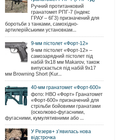
Ручний протитанковий
гранатомет РПГ-7 (індекс
ГРАУ – 6Г3) призначений для
боротьби з танками, самохідно-
артилерійськими установкам...
9-мм пістолет «Форт-12»
9-мм пістолет «Форт-12» –
самозарядний пістолет під
набій 9х18 мм Makarov, також
випускається під набій 9х17
мм Browning Short (Kur...
40-мм гранатомет «Форт-600»
фото: НВО «Форт» Гранатомет
«Форт-600» призначений для
стрільби бойовими гранатами
(осколково-фугасними,
фугасними, кумулятивними або ...
У Резерв+ з’явилась нова
відстрочка