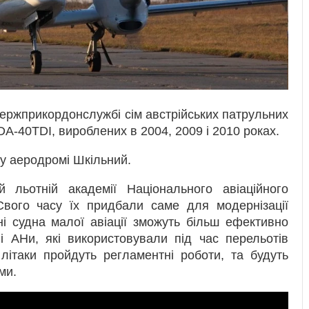
Держприкордонслужбі сім австрійських патрульних
DA-40TDI, вироблених в 2004, 2009 і 2010 роках.
у аеродромі Шкільний.
й льотній академії Національного авіаційного
Свого часу їх придбали саме для модернізації
яні судна малої авіації зможуть більш ефективно
лі АНи, які використовували під час перельотів
 літаки пройдуть регламентні роботи, та будуть
ми.