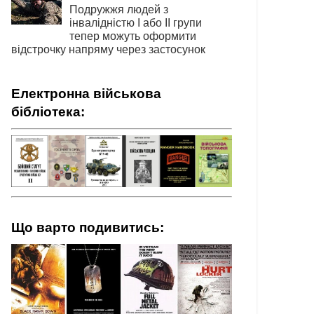
Подружжя людей з
інвалідністю І або ІІ групи
тепер можуть оформити
відстрочку напряму через застосунок
Електронна військова
бібліотека:
Що варто подивитись: