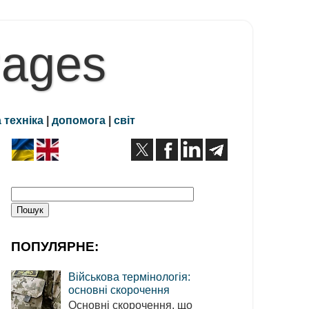
Pages
 техніка
|
допомога
|
світ
ПОПУЛЯРНЕ:
Військова термінологія:
основні скорочення
Основні скорочення, що