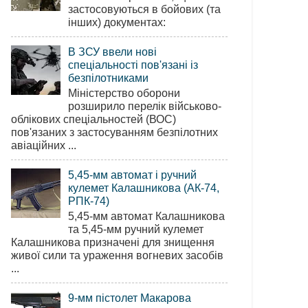
застосовуються в бойових (та
інших) документах:
В ЗСУ ввели нові
спеціальності пов'язані із
безпілотниками
Міністерство оборони
розширило перелік військово-
облікових спеціальностей (ВОС)
пов'язаних з застосуванням безпілотних
авіаційних ...
5,45-мм автомат і ручний
кулемет Калашникова (АК-74,
РПК-74)
5,45-мм автомат Калашникова
та 5,45-мм ручний кулемет
Калашникова призначені для знищення
живої сили та ураження вогневих засобів
...
9-мм пістолет Макарова