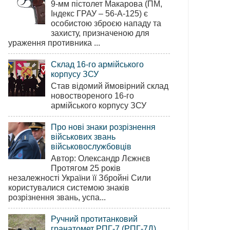
9-мм пістолет Макарова (ПМ,
Індекс ГРАУ – 56-А-125) є
особистою зброєю нападу та
захисту, призначеною для
ураження противника ...
Склад 16-го армійського
корпусу ЗСУ
Став відомий ймовірний склад
новоствореного 16-го
армійського корпусу ЗСУ
Про нові знаки розрізнення
військових звань
військовослужбовців
Автор: Олександр Лєжнєв
Протягом 25 років
незалежності України її Збройні Сили
користувалися системою знаків
розрізнення звань, успа...
Ручний протитанковий
гранатомет РПГ-7 (РПГ-7Д)