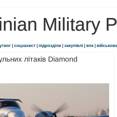
inian Military 
утинг
|
соцзахист
|
підрозділи
|
закупівлі
|
впк
|
військова
льних літаків Diamond