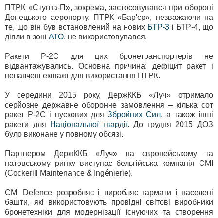
ПТРК «Стугна-П», зокрема, застосовувався при обороні
Донецького аеропорту. ПТРК «Бар'єр», незважаючи на
те, що він був встановлений на нових
БТР-3
і БТР-4, що
діяли в зоні
АТО
, не використовувався.
Ракети Р-2С для цих бронетранспортерів не
відвантажувались. Основна причина: дефіцит ракет і
ненавчені екіпажі для використання ПТРК.
У середини 2015 року, ДержККБ «Луч» отримало
серйозне державне оборонне замовлення – кілька сот
ракет Р-2С і пускових для
Збройних Сил
, а також інші
ракети для
Національної гвардії
. До грудня 2015 ДОЗ
було виконане у повному обсязі.
Партнером ДержККБ «Луч» на європейському та
натовському ринку виступає бельгійська компанія CMI
(Cockerill Maintenance & Ingénierie).
CMI Defence розробляє і виробляє гармати і населені
башти, які використовують провідні світові виробники
бронетехніки для модернізації існуючих та створення