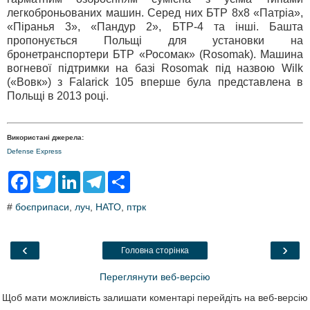
легкоброньованих машин. Серед них БТР 8х8 «Патріа»,
«Піранья 3», «Пандур 2», БТР-4 та інші. Башта
пропонується Польщі для установки на
бронетранспортери БТР «Росомак» (Rosomak). Машина
вогневої підтримки на базі Rosomak під назвою Wilk
(«Вовк») з Falarick 105 вперше була представлена ​​в
Польщі в 2013 році.
Використані джерела:
Defense Express
F
T
L
T
S
a
w
i
e
h
c
i
n
l
a
#
боєприпаси
,
луч
,
НАТО
,
птрк
e
t
k
e
r
b
t
e
g
e
o
e
d
r
o
r
I
a
‹
›
Головна сторінка
k
n
m
Переглянути веб-версію
Щоб мати можливість залишати коментарі перейдіть на веб-версію