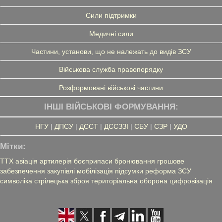
Сили підтримки
Медичні сили
Частини, установи, що не належать до видів ЗСУ
Військова служба правопорядку
Розформовані військові частини
ІНШІ ВІЙСЬКОВІ ФОРМУВАННЯ:
НГУ
|
ДПСУ
|
ДССТ
|
ДССЗЗІ
|
СБУ
|
СЗР
|
УДО
Мітки:
ТТХ
авіація
артилерія
боєприпаси
бронювання
грошове
забезпечення
закупівлі
мобілізація
підсумки
реформа ЗСУ
символіка
стрілецька зброя
територіальна оборона
цифровізація