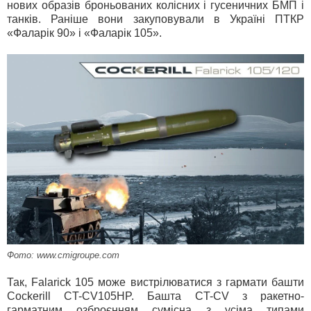
нових образів броньованих колісних і гусеничних БМП і
танків. Раніше вони закуповували в Україні ПТКР
«Фаларік 90» і «Фаларік 105».
Фото: www.cmigroupe.com
Так, Falarick 105 може вистрілюватися з гармати башти
Cockerill CT-CV105HP. Башта CT-CV з ракетно-
гарматним озброєнням сумісна з усіма типами