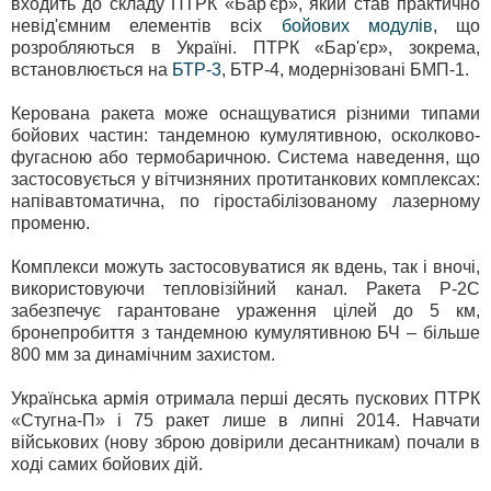
входить до складу ПТРК «Бар'єр», який став практично
невід'ємним елементів всіх
бойових модулів
, що
розробляються в Україні. ПТРК «Бар'єр», зокрема,
встановлюється на
БТР-3
, БТР-4, модернізовані БМП-1.
Керована ракета може оснащуватися різними типами
бойових частин: тандемною кумулятивною, осколково-
фугасною або термобаричною. Система наведення, що
застосовується у вітчизняних протитанкових комплексах:
напівавтоматична, по гіростабілізованому лазерному
променю.
Комплекси можуть застосовуватися як вдень, так і вночі,
використовуючи тепловізійний канал. Ракета Р-2С
забезпечує гарантоване ураження цілей до 5 км,
бронепробиття з тандемною кумулятивною БЧ – більше
800 мм за динамічним захистом.
Українська армія отримала перші десять пускових ПТРК
«Стугна-П» і 75 ракет лише в липні 2014. Навчати
військових (нову зброю довірили десантникам) почали в
ході самих бойових дій.