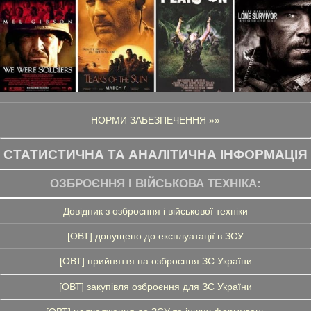
НОРМИ ЗАБЕЗПЕЧЕННЯ »»
СТАТИСТИЧНА ТА АНАЛІТИЧНА ІНФОРМАЦІЯ
ОЗБРОЄННЯ І ВІЙСЬКОВА ТЕХНІКА:
Довідник з озброєння і військової техніки
[ОВТ] допущено до експлуатації в ЗСУ
[ОВТ] прийняття на озброєння ЗС України
[ОВТ] закупівля озброєння для ЗС України