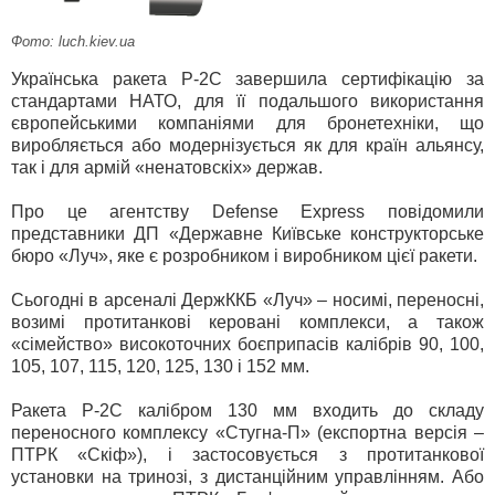
Фото: luch.kiev.ua
Українська ракета Р-2С завершила сертифікацію за
стандартами НАТО, для її подальшого використання
європейськими компаніями для бронетехніки, що
виробляється або модернізується як для країн альянсу,
так і для армій «ненатовскіх» держав.
Про це агентству Defense Express повідомили
представники ДП «Державне Київське конструкторське
бюро «Луч», яке є розробником і виробником цієї ракети.
Сьогодні в арсеналі ДержККБ «Луч» – носимі, переносні,
возимі протитанкові керовані комплекси, а також
«сімейство» високоточних боєприпасів калібрів 90, 100,
105, 107, 115, 120, 125, 130 і 152 мм.
Ракета Р-2С калібром 130 мм входить до складу
переносного комплексу «Стугна-П» (експортна версія –
ПТРК «Скіф»), і застосовується з протитанкової
установки на тринозі, з дистанційним управлінням. Або