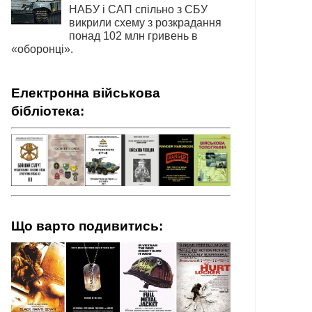
НАБУ і САП спільно з СБУ
викрили схему з розкрадання
понад 102 млн гривень в
«оборонці».
Електронна військова
бібліотека:
Що варто подивитись: