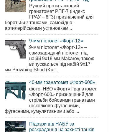
Ручний протитанковий
гранатомет РПГ-7 (індекс
ГРАУ – 6Г3) призначений для
боротьби з танками, самохідно-
артилерійськими установкам...
9-мм пістолет «Форт-12»
9-мм пістолет «Форт-12» –
самозарядний пістолет під
набій 9х18 мм Makarov, також
випускається під набій 9х17
мм Browning Short (Kur...
40-мм гранатомет «Форт-600»
фото: НВО «Форт» Гранатомет
«Форт-600» призначений для
стрільби бойовими гранатами
(осколково-фугасними,
фугасними, кумулятивними або ...
Підозри від НАБУ за
розкрадання на захисті танків