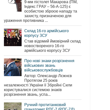
9-мм пістолет Макарова (ПМ,
Індекс ГРАУ – 56-А-125) є
особистою зброєю нападу та
захисту, призначеною для
ураження противника ...
Склад 16-го армійського
корпусу ЗСУ
Став відомий ймовірний склад
новоствореного 16-го
армійського корпусу ЗСУ
Про нові знаки розрізнення
військових звань
військовослужбовців
Автор: Олександр Лєжнєв
Протягом 25 років
незалежності України її Збройні Сили
користувалися системою знаків
розрізнення звань, успа...
Ручний протитанковий
гранатомет РПГ-7 (РПГ-7Д)