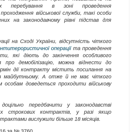
х перебування в зоні проведення
проходження військової служби, такі особи
них на законодавчому рівні підстав для
ції на Сході України, відсутність чіткого
нтитерористичної операції
та проведення
ракти, які діють до закінчення особливого
 про демобілізацію, можна віднести до
ермін дії контракту містить посилання на
в майбутньому. А отже й не має чіткого
им особам доведеться проходити військову
 доцільно передбачити у законодавстві
их строкових контрактів, у разі якщо
нтрактами вислужили більше 18 місяців.
16 за № 3760.