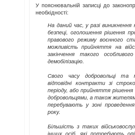
У пояснювальній записці до законоп
необхідності:
На даний час, у разі виникнення 
безпеці, оголошення рішення про
правового режиму воєнного ста
можливість прийняття на війс
закінчення такого особливог
демобілізацію.
Свого часу добровольці та моб
відповідні контракти зі строк
періоду, або прийняття рішення п
добровольцями, а також жителям
перебувають у зоні проведенн
року.
Більшість з таких військовосл
інших осіб, які потребують оп