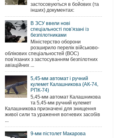
застосовуються в бойових (та
інших) документах:
В ЗСУ ввели нові
спеціальності пов'язані із
безпілотниками
Міністерство оборони
розширило перелік військово-
облікових спеціальностей (ВОС)
пов'язаних з застосуванням безпілотних
авіаційних ...
5,45-мм автомат і ручний
кулемет Калашникова (АК-74,
РПК-74)
5,45-мм автомат Калашникова
та 5,45-мм ручний кулемет
Калашникова призначені для знищення
живої сили та ураження вогневих засобів
...
9-мм пістолет Макарова