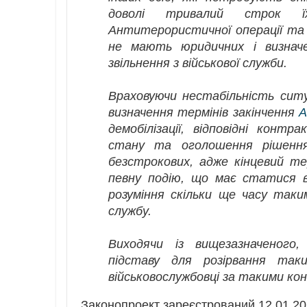
доволі тривалий строк ї
Антитерористичної операції та 
не мають юридичних і визначе
звільнення з військової служби.
Враховуючи нестабільність ситуа
визначення термінів закінчення
А
демобілізації, відповідні конт
стану та оголошення рішення
безстрокових, адже кінцевий т
певну подію, що має статися 
розуміння скільки ще часу так
службу.
Виходячи із вищезазначеного,
підставу для розірвання так
військовослужбовці за такими ко
Законопроект зареєстрований 12.01.20