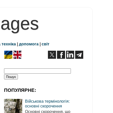
Pages
 техніка
|
допомога
|
світ
ПОПУЛЯРНЕ:
Військова термінологія:
основні скорочення
Основні скорочення, що