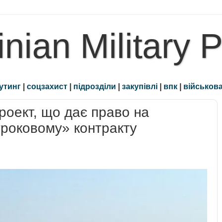
inian Military 
утинг
|
соцзахист
|
підрозділи
|
закупівлі
|
впк
|
військова
оект, що дає право на
троковому» контракту