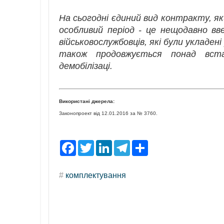
На сьогодні єдиний вид контракту, яки
особливий період - це нещодавно вв
військовослужбовців, які були укладені 
також продовжується понад вста
демобілізаці.
Використані джерела:
Законопроект від 12.01.2016 за № 3760.
F
T
L
T
S
a
w
i
e
h
c
i
n
l
a
e
t
k
e
r
#
комплектування
b
t
e
g
e
o
e
d
r
o
r
I
a
k
n
m