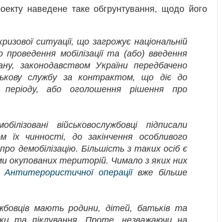
роекту наведене таке обгрунтування, щодо його
кризової ситуації, що загрожує національній
 проведення мобілізації та (або) введення
ну, законодавством України передбачено
ькову службу за контрактом, що діє до
о періоду, або оголошення рішення про
ілізовані військовослужбовці підписали
ом їх чинності, до закінчення особливого
ро демобілізацію. Більшість з таких осіб є
и окупованих територій. Чимало з яких них
я
Антитерористичної операції
вже більше
ужбовців мають родини, дітей, батьків та
іки та піклування. Проте, незважаючи на