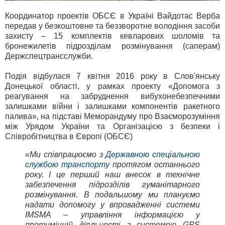
Координатор проектів ОБСЄ в Україні Вайдотас Верба
передав у безкоштовне та беззворотне володіння засоби
захисту – 15 комплектів кевларових шоломів та
бронежилетів підрозділам розмінування (саперам)
Держспецтрансслужби.
Подія відбулася 7 квітня 2016 року в Слов'янську
Донецької області, у рамках проекту «Допомога з
реагування на забруднення вибухонебезпечними
залишками війни і залишками компонентів ракетного
палива», на підставі Меморандуму про Взаєморозуміння
між Урядом України та Організацією з безпеки і
Співробітництва в Європі (ОБСЄ)
«Ми співпрацюємо з
Державною спеціальною
службою транспорту
протягом останнього
року. І це перший наш внесок в технічне
забезпечення підрозділів гуманітарного
розмінування. В подальшому ми плануємо
надати допомогу у впровадженні системи
IMSMA – управління інформацією у
протимінній діяльності з системою GPS