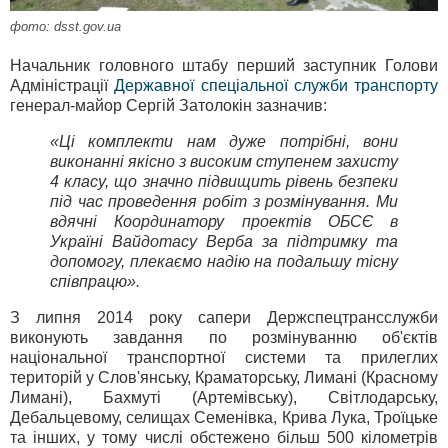
фото: dsst.gov.ua
Начальник головного штабу перший заступник Голови
Адміністрації
Державної спеціальної служби транспорту
генерал-майор Сергій Затолокін зазначив:
«Ці комплекти нам дуже потрібні, вони
виконанні якісно з високим ступенем захисту
4 класу, що значно підвищить рівень безпеки
під час проведення робіт з розмінування. Ми
вдячні Координатору проектів ОБСЄ в
Україні Вайдотасу Верба за підтримку та
допомогу, плекаємо надію на подальшу тісну
співпрацю».
З липня 2014 року сапери Держспецтрансслужби
виконують завдання по розмінуванню об'єктів
національної транспортної системи та прилеглих
територій у Слов'янську, Краматорську, Лимані (Красному
Лимані), Бахмуті (Артемівську), Світлодарську,
Дебальцевому, селищах Семенівка, Крива Лука, Троїцьке
та інших, у тому числі обстежено більш 500 кілометрів