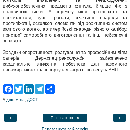
Кількість виявлених та знешкоджених
вибухонебезпечних предметів сягнула більше 4-х з
половиною тисяч. У переліку міни протипіхотні та
протитанкові, ручні гранати, реактивні снаряди та
протипіхотні, осколкові елементи від реактивних систем
залпового вогню, артилерійські снаряди різного калібру,
пристрої саморобного виготовлення та інші небезпечні
знахідки.
Завдяки оперативності реагування та професійним діям
саперів Держспецтрансслужби забезпечено
кардинальне зниження небезпеки для наземного
пасажирського транспорту від загроз, що несуть ВНП.
F
T
L
T
S
a
w
i
e
h
c
i
n
l
a
#
допомога
,
ДССТ
e
t
k
e
r
b
t
e
g
e
o
e
d
r
o
r
I
a
‹
›
Головна сторінка
k
n
m
Переглянути веб-версію