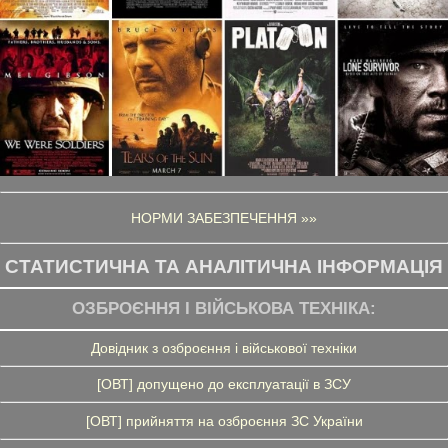
НОРМИ ЗАБЕЗПЕЧЕННЯ »»
СТАТИСТИЧНА ТА АНАЛІТИЧНА ІНФОРМАЦІЯ
ОЗБРОЄННЯ І ВІЙСЬКОВА ТЕХНІКА:
Довідник з озброєння і військової техніки
[ОВТ] допущено до експлуатації в ЗСУ
[ОВТ] прийняття на озброєння ЗС України