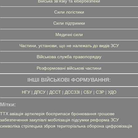
Війська зв'язку та кібербезпеки
Сили логістики
Сили підтримки
Медичні сили
Частини, установи, що не належать до видів ЗСУ
Військова служба правопорядку
Розформовані військові частини
ІНШІ ВІЙСЬКОВІ ФОРМУВАННЯ:
НГУ
|
ДПСУ
|
ДССТ
|
ДССЗЗІ
|
СБУ
|
СЗР
|
УДО
Мітки:
ТТХ
авіація
артилерія
боєприпаси
бронювання
грошове
забезпечення
закупівлі
мобілізація
підсумки
реформа ЗСУ
символіка
стрілецька зброя
територіальна оборона
цифровізація