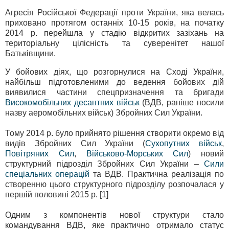
Агресія Російської Федерації проти України, яка велась
приховано протягом останніх 10-15 років, на початку
2014 р. перейшла у стадію відкритих зазіхань на
територіальну цілісність та суверенітет нашої
Батьківщини.
У бойових діях, що розгорнулися на Сході України,
найбільш підготовленими до ведення бойових дій
виявилися частини спецпризначення та бригади
Високомобільних десантних військ
(ВДВ, раніше носили
назву аеромобільних військ) Збройних Сил України.
Тому 2014 р. було прийнято рішення створити окремо від
видів Збройних Сил України (
Сухопутних військ
,
Повітряних Сил
,
Військово-Морських Сил
) новий
структурний підрозділ Збройних Сил України –
Сили
спеціальних операцій
та ВДВ. Практична реалізація по
створенню цього структурного підрозділу розпочалася у
першій половині 2015 р. [1]
Одним з компонентів нової структури стало
командування ВДВ, яке практично отримало статус