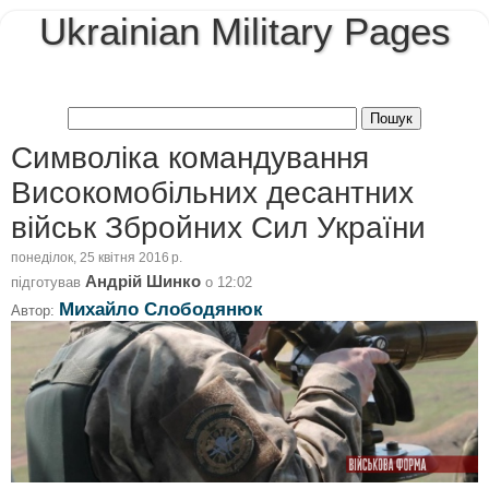
Ukrainian Military Pages
Символіка командування
Високомобільних десантних
військ Збройних Сил України
понеділок, 25 квітня 2016 р.
Андрій Шинко
підготував
о
12:02
Михайло Слободянюк
Автор: