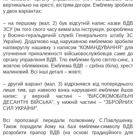
вертикально на хресті, вістрям догори. Емблему зробили
у двох варіантах:
– на першому (мал. 2) був відсутній напис назви ВДВ
ЗСУ (як того свого часу вимагала інструкція, розроблена
у Воєнно-геральдичній службі Генерального штабу ЗС
України). Додатково над нарукавною емблемою зробили
напівкруглу нашивку з написом “КОМАНДУВАННЯ” для
уточнення приналежності військовослужбовців саме до
органу управління ВДВ. Тло емблеми було світло-синє, з
жовтою облямівкою. Емблема ВДВ – срібна (біла), хрест
малиновий. Всі інші деталі – жовті;
– другий варіант (мал. 3) відрізнявся від попереднього
лише тим, що навколо вінка нарукавної емблеми йшов
напис: у верхній частині – “ВИСОКОМОБІЛЬНІ
ДЕСАНТНІ ВІЙСЬКА”, у нижній частині – “ЗБРОЙНИХ
СИЛ УКРАЇНИ”.
Всі пропозиції передали полковнику С.Павлушенку.
Також порадили йому на базі емблеми-символу ВДВ
розробити прапор ВДВ (на основі традиційного для