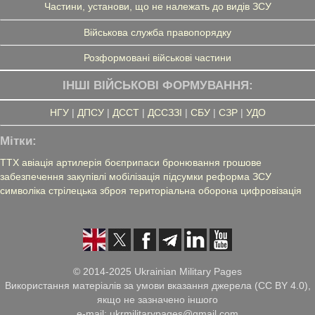
Частини, установи, що не належать до видів ЗСУ
Військова служба правопорядку
Розформовані військові частини
ІНШІ ВІЙСЬКОВІ ФОРМУВАННЯ:
НГУ
|
ДПСУ
|
ДССТ
|
ДССЗЗІ
|
СБУ
|
СЗР
|
УДО
Мітки:
ТТХ
авіація
артилерія
боєприпаси
бронювання
грошове
забезпечення
закупівлі
мобілізація
підсумки
реформа ЗСУ
символіка
стрілецька зброя
територіальна оборона
цифровізація
© 2014-2025 Ukrainian Military Pages
Використання матеріалів за умови вказання джерела (CC BY 4.0),
якщо не зазначено іншого
e-mail: ukrmilitarypages@gmail.com