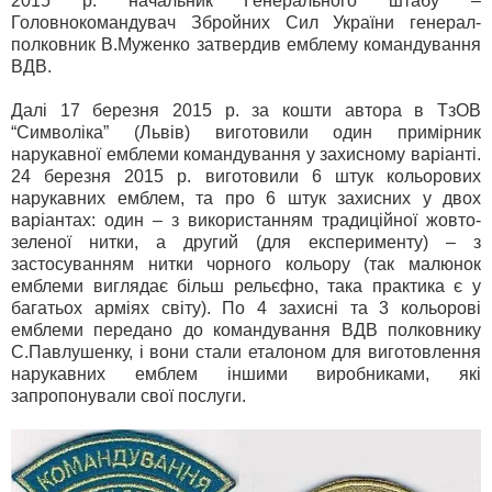
2015 р. начальник Генерального штабу –
Головнокомандувач Збройних Сил України генерал-
полковник В.Муженко затвердив емблему командування
ВДВ.
Далі 17 березня 2015 р. за кошти автора в ТзОВ
“Символіка” (Львів) виготовили один примірник
нарукавної емблеми командування у захисному варіанті.
24 березня 2015 р. виготовили 6 штук кольорових
нарукавних емблем, та про 6 штук захисних у двох
варіантах: один – з використанням традиційної жовто-
зеленої нитки, а другий (для експерименту) – з
застосуванням нитки чорного кольору (так малюнок
емблеми виглядає більш рельєфно, така практика є у
багатьох арміях світу). По 4 захисні та 3 кольорові
емблеми передано до командування ВДВ полковнику
С.Павлушенку, і вони стали еталоном для виготовлення
нарукавних емблем іншими виробниками, які
запропонували свої послуги.