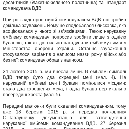
десантників блакитно-зеленого полотнища) та штандарт
командувача ВДВ.
При розгляді пропозицій командувачем ВДВ він зробив
декілька зауважень. Йому не сподобалася блискавка, яка
асоціювалася у нього зі зв’язківцями. Також нарукавну
емблему командувач попросив зробити лише з однією
булавою, так як дві сильно нагадували емблему-символ
Міністерства оборони України. Останнє зауваження
стосувалося варіантів з написом назви рожу військ або
без неї: командувач обрав з написом.
24 лютого 2015 р. ми внесли зміни. В емблемі-символі
ВДВ тепер було два схрещені мечі (мал. 4). На
нарукавній емблемі меч і булави помінялися місцями:
стало два схрещених меча, і одна булава вертикально
посередині хреста (мал. 5).
Передані малюнки були схвалені командуванням, тому
вже 18 березня 2015 р. я передав полковнику
С.Павлушенку документацію для затвердження
нарукавної емблеми командування ВДВ. 27 березня