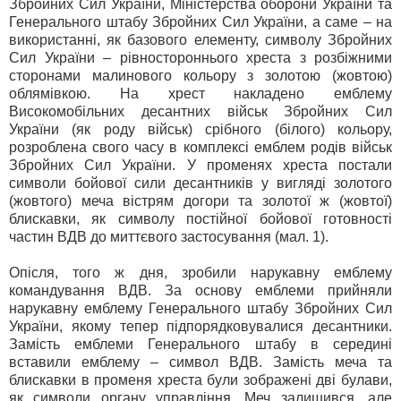
Збройних Сил України, Міністерства оборони України та
Генерального штабу Збройних Сил України, а саме – на
використанні, як базового елементу, символу Збройних
Сил України – рівностороннього хреста з розбіжними
сторонами малинового кольору з золотою (жовтою)
облямівкою. На хрест накладено емблему
Високомобільних десантних військ Збройних Сил
України (як роду військ) срібного (білого) кольору,
розроблена свого часу в комплексі емблем родів військ
Збройних Сил України. У променях хреста постали
символи бойової сили десантників у вигляді золотого
(жовтого) меча вістрям догори та золотої ж (жовтої)
блискавки, як символу постійної бойової готовності
частин ВДВ до миттєвого застосування (мал. 1).
Опісля, того ж дня, зробили нарукавну емблему
командування ВДВ. За основу емблеми прийняли
нарукавну емблему Генерального штабу Збройних Сил
України, якому тепер підпорядковувалися десантники.
Замість емблеми Генерального штабу в середині
вставили емблему – символ ВДВ. Замість меча та
блискавки в променя хреста були зображені дві булави,
як символи органу управління. Меч залишився, але