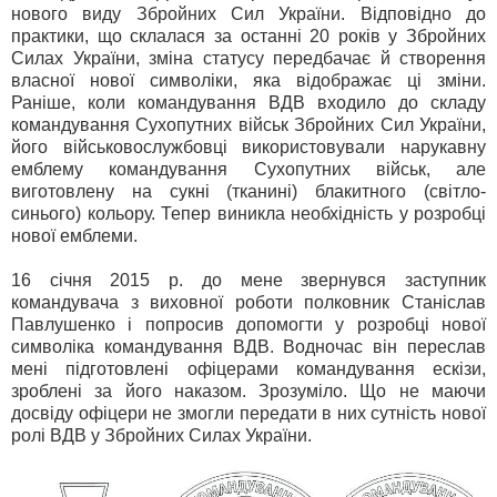
нового виду Збройних Сил України. Відповідно до
практики, що склалася за останні 20 років у Збройних
Силах України, зміна статусу передбачає й створення
власної нової символіки, яка відображає ці зміни.
Раніше, коли командування ВДВ входило до складу
командування Сухопутних військ Збройних Сил України,
його військовослужбовці використовували нарукавну
емблему командування Сухопутних військ, але
виготовлену на сукні (тканині) блакитного (світло-
синього) кольору. Тепер виникла необхідність у розробці
нової емблеми.
16 січня 2015 р. до мене звернувся заступник
командувача з виховної роботи полковник Станіслав
Павлушенко і попросив допомогти у розробці нової
символіка командування ВДВ. Водночас він переслав
мені підготовлені офіцерами командування ескізи,
зроблені за його наказом. Зрозуміло. Що не маючи
досвіду офіцери не змогли передати в них сутність нової
ролі ВДВ у Збройних Силах України.