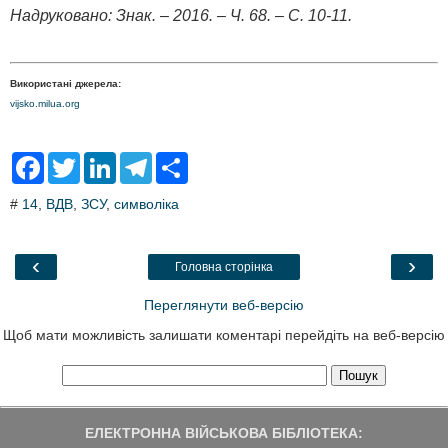
Надруковано: Знак. – 2016. – Ч. 68. – С. 10-11.
Використані джерела:
vijsko.milua.org
F
T
L
T
S
a
w
i
e
h
c
i
n
l
a
#
14
,
ВДВ
,
ЗСУ
,
символіка
e
t
k
e
r
b
t
e
g
e
o
e
d
r
o
r
I
a
‹
›
Головна сторінка
k
n
m
Переглянути веб-версію
Щоб мати можливість залишати коментарі перейдіть на веб-версію
ЕЛЕКТРОННА ВІЙСЬКОВА БІБЛІОТЕКА: