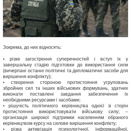
Зокрема, до них відносять:
• різке загострення суперечностей і вступ їх у
завершальну стадію підготовки до використання сили
(вичерпані останні політичні та дипломатичні засоби для
вирішення конфлікту);
• створення стороною протистояння угруповань
збройних сил та інших військових формувань, здатних
виконати поставлені завдання забезпечення їх
необхідними ресурсами і засобами;
• рішучість політичного керівництва однієї зі сторін
протистояння використовувати військову силу; –
організація широкої підтримки населенням обраного
керівництвом курсу на силове вирішення конфлікту;
• різка активізація психологічної, інформаційної,