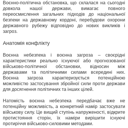
Воєнно-політична обстановка, що склалася на сьогодні
довкола нашої держави, вимагає повного
переосмислення загальних підходів до національної
безпеки на державному кордоні, перебудови охорони
державного рубежу відповідно до нових викликів і
загроз.
Анатомія конфлікту
Воєнна небезпека і воєнна загроза – своєрідні
характеристики реально існуючої або прогнозованої
військово-політичної обстановки, відносин між
державами та політичними силами всередині них.
Воєнна загроза характеризується потенційною
можливістю застосування збройної сили проти держави
для досягнення політичних та інших цілей.
Натомість воєнна небезпека передбачає вже не
потенційну можливість, а конкретний намір застосувати
військову силу. Це вищий ступінь напруженості, відкрите
протистояння сторін, їх наміри вирішити існуючі
протиріччя військово-силовими методами.