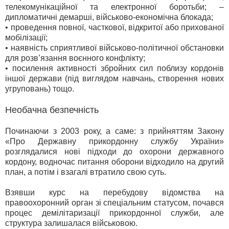
телекомунікаційної та електронної боротьби; –
дипломатичні демарші, військово-економічна блокада;
• проведення повної, часткової, відкритої або прихованої
мобілізації;
• наявність сприятливої військово-політичної обстановки
для розв’язання воєнного конфлікту;
• посилення активності збройних сил поблизу кордонів
іншої держави (під виглядом навчань, створення нових
угруповань) тощо.
Необачна безпечність
Починаючи з 2003 року, а саме: з прийняттям Закону
«Про Державну прикордонну службу України»
розглядалися нові підходи до охорони державного
кордону, водночас питання оборони відходило на другий
план, а потім і взагалі втратило свою суть.
Взявши курс на перебудову відомства на
правоохоронний орган зі спеціальним статусом, почався
процес демілітаризації прикордонної служби, але
структура залишалася військовою.