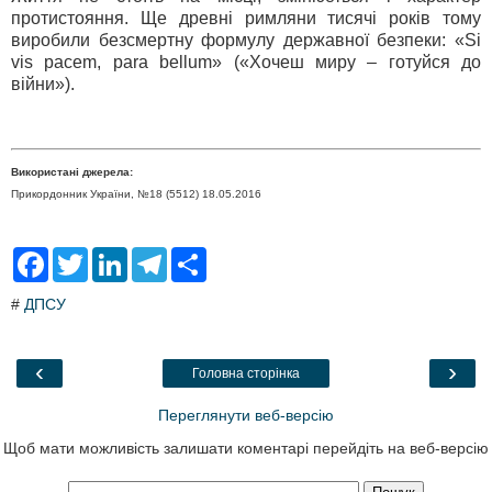
протистояння. Ще древні римляни тисячі років тому
виробили безсмертну формулу державної безпеки: «Si
vis pacem, para bellum» («Хочеш миру – готуйся до
війни»).
Використані джерела:
Прикордонник України, №18 (5512) 18.05.2016
F
T
L
T
S
a
w
i
e
h
c
i
n
l
a
#
ДПСУ
e
t
k
e
r
b
t
e
g
e
o
e
d
r
o
r
I
a
‹
›
Головна сторінка
k
n
m
Переглянути веб-версію
Щоб мати можливість залишати коментарі перейдіть на веб-версію