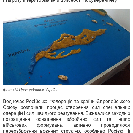
і загрозу її територіальній цілісності та суверенітету.
фото © Прикордонник України
Водночас Російська Федерація та країни Європейського
Союзу розпочали процес створення сил спеціальних
операцій і сил швидкого реагування. Вживалися заходи з
покращення оснащення збройних сил та інших
військових формувань, активно проводилося
переозброєння воєнних структур, особливо Росією. Її