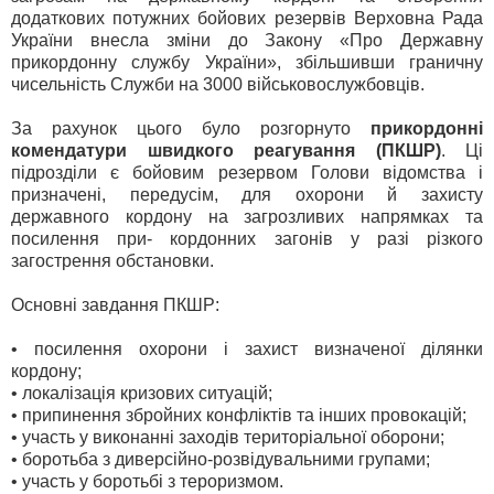
додаткових потужних бойових резервів Верховна Рада
України внесла зміни до Закону «Про Державну
прикордонну службу України», збільшивши граничну
чисельність Служби на 3000 військовослужбовців.
За рахунок цього було розгорнуто
прикордонні
комендатури швидкого реагування (ПКШР)
. Ці
підрозділи є бойовим резервом Голови відомства і
призначені, передусім, для охорони й захисту
державного кордону на загрозливих напрямках та
посилення при- кордонних загонів у разі різкого
загострення обстановки.
Основні завдання ПКШР:
• посилення охорони і захист визначеної ділянки
кордону;
• локалізація кризових ситуацій;
• припинення збройних конфліктів та інших провокацій;
• участь у виконанні заходів територіальної оборони;
• боротьба з диверсійно-розвідувальними групами;
• участь у боротьбі з тероризмом.