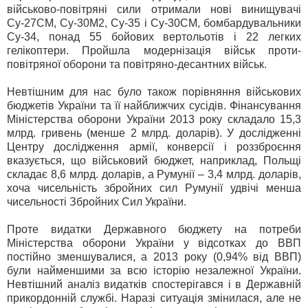
військово-повітряні сили отримали нові винищувачі
Су-27СМ, Су-30М2, Су-35 і Су-30СМ, бомбардувальники
Су-34, понад 55 бойових вертольотів і 22 легких
гелікоптери. Пройшла модернізація військ проти-
повітряної оборони та повітряно-десантних військ.
Невтішним для нас було також порівняння військових
бюджетів України та її найближчих сусідів. Фінансування
Міністерства оборони України 2013 року складало 15,3
млрд. гривень (менше 2 млрд. доларів). У дослідженні
Центру дослідження армії, конверсії і роззброєння
вказується, що військовий бюджет, наприклад, Польщі
складає 8,6 млрд. доларів, а Румунії – 3,4 млрд. доларів,
хоча чисельність збройних сил Румунії удвічі менша
чисельності Збройних Сил України.
Проте видатки Державного бюджету на потреби
Міністерства оборони України у відсотках до ВВП
постійно зменшувалися, а 2013 року (0,94% від ВВП)
були найменшими за всю історію незалежної України.
Невтішний аналіз видатків спостерігався і в Державній
прикордонній службі. Наразі ситуація змінилася, але не