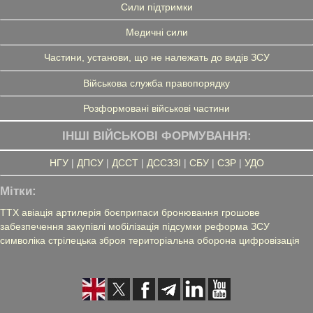
Сили підтримки
Медичні сили
Частини, установи, що не належать до видів ЗСУ
Військова служба правопорядку
Розформовані військові частини
ІНШІ ВІЙСЬКОВІ ФОРМУВАННЯ:
НГУ
|
ДПСУ
|
ДССТ
|
ДССЗЗІ
|
СБУ
|
СЗР
|
УДО
Мітки:
ТТХ
авіація
артилерія
боєприпаси
бронювання
грошове
забезпечення
закупівлі
мобілізація
підсумки
реформа ЗСУ
символіка
стрілецька зброя
територіальна оборона
цифровізація