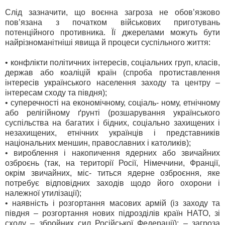
Слід зазначити, що воєнна загроза не обов’язково
пов’язана з початком військових приготувань
потенційного противника. Її джерелами можуть бути
найрізноманітніші явища й процеси суспільного життя:
• конфлікти політичних інтересів, соціальних груп, класів,
держав або коаліцій країн (спроба протиставлення
інтересів українського населення заходу та центру –
інтересам сходу та півдня);
• суперечності на економічному, соціаль- ному, етнічному
або релігійному ґрунті (розшарування українського
суспільства на багатих і бідних, соціально захищених і
незахищених, етнічних українців і представників
національних меншин, православних і католиків);
• вироблення і накопичення ядерних або звичайних
озброєнь (так, на території Росії, Німеччини, Франції,
окрім звичайних, міс- титься ядерне озброєння, яке
потребує відповідних заходів щодо його охорони і
належної утилізації);
• наявність і розгортання масових армій (із заходу та
півдня – розгортання нових підрозділів країн НАТО, зі
сходу – збройних сил Російської Федерації); – загроза