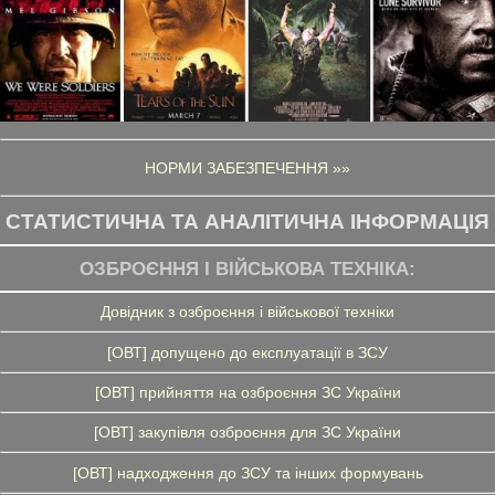
НОРМИ ЗАБЕЗПЕЧЕННЯ »»
СТАТИСТИЧНА ТА АНАЛІТИЧНА ІНФОРМАЦІЯ
ОЗБРОЄННЯ І ВІЙСЬКОВА ТЕХНІКА:
Довідник з озброєння і військової техніки
[ОВТ] допущено до експлуатації в ЗСУ
[ОВТ] прийняття на озброєння ЗС України
[ОВТ] закупівля озброєння для ЗС України
[ОВТ] надходження до ЗСУ та інших формувань