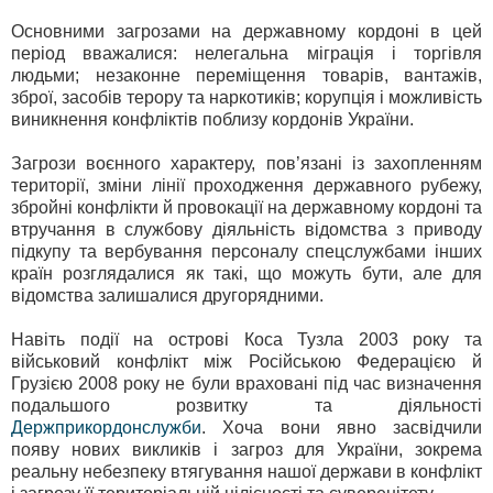
Основними загрозами на державному кордоні в цей
період вважалися: нелегальна міграція і торгівля
людьми; незаконне переміщення товарів, вантажів,
зброї, засобів терору та наркотиків; корупція і можливість
виникнення конфліктів поблизу кордонів України.
Загрози воєнного характеру, пов’язані із захопленням
території, зміни лінії проходження державного рубежу,
збройні конфлікти й провокації на державному кордоні та
втручання в службову діяльність відомства з приводу
підкупу та вербування персоналу спецслужбами інших
країн розглядалися як такі, що можуть бути, але для
відомства залишалися другорядними.
Навіть події на острові Коса Тузла 2003 року та
військовий конфлікт між Російською Федерацією й
Грузією 2008 року не були враховані під час визначення
подальшого розвитку та діяльності
Держприкордонслужби
. Хоча вони явно засвідчили
появу нових викликів і загроз для України, зокрема
реальну небезпеку втягування нашої держави в конфлікт