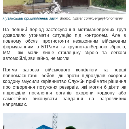
Луганський прикордонний загін
, фото: twitter.com/SergeyPonomarev
На певний період застосування мотоманеврених груп
дозволило утримати ситуацію під контролем. Але в
повному обсязі протистояти незаконним військовим
формуванням, з БТРами та крупнокаліберною зброєю,
ММГ, які мали лише стрілецьку зброю та легкові
автомобілі, звичайно, не могли.
Пряма загроза військового конфлікту та перші
повномасштабні бойові дії проти підрозділів охорони
кордону змусили керівництво Служби приймати рішення
про створення потужних резервів, які могли б діяти як
підрозділи посилення органів охорони кордону або
самостійно виконувати завдання на загрозливих
напрямках.