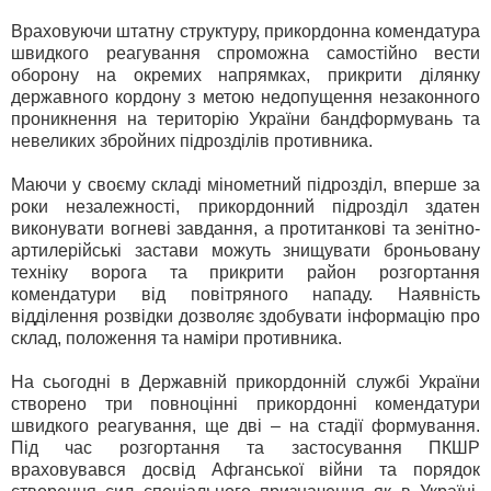
Враховуючи штатну структуру, прикордонна комендатура
швидкого реагування спроможна самостійно вести
оборону на окремих напрямках, прикрити ділянку
державного кордону з метою недопущення незаконного
проникнення на територію України бандформувань та
невеликих збройних підрозділів противника.
Маючи у своєму складі мінометний підрозділ, вперше за
роки незалежності, прикордонний підрозділ здатен
виконувати вогневі завдання, а протитанкові та зенітно-
артилерійські застави можуть знищувати броньовану
техніку ворога та прикрити район розгортання
комендатури від повітряного нападу. Наявність
відділення розвідки дозволяє здобувати інформацію про
склад, положення та наміри противника.
На сьогодні в Державній прикордонній службі України
створено три повноцінні прикордонні комендатури
швидкого реагування, ще дві – на стадії формування.
Під час розгортання та застосування ПКШР
враховувався досвід Афганської війни та порядок