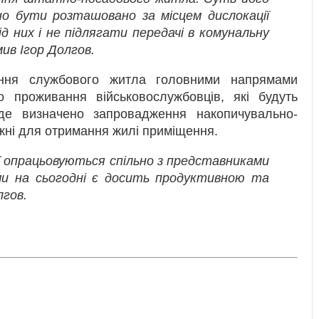
но бути розташовано за місцем дислокації
ід них і не підлягати передачі в комунальну
ив Ігор Долгов.
ння службового житла головними напрямами
о проживання військовослужбовців, які будуть
уде визначено запровадження накопичувально-
ежні для отримання жилі приміщення.
ї опрацьовуються спільно з представниками
ми на сьогодні є досить продуктивною та
лгов.