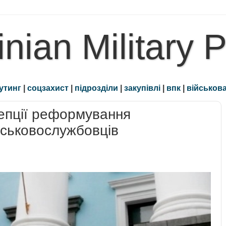
inian Military 
утинг
|
соцзахист
|
підрозділи
|
закупівлі
|
впк
|
військова
епції реформування
йськовослужбовців