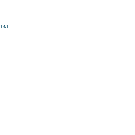
,
тил