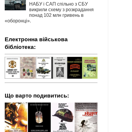
НАБУ і САП спільно з СБУ
викрили схему з розкрадання
понад 102 млн гривень в
«оборонці».
Електронна військова
бібліотека:
Що варто подивитись: