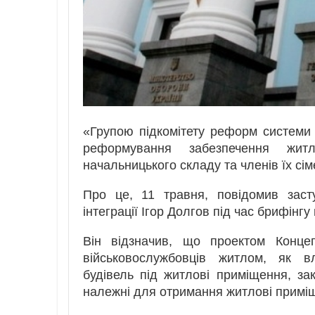
«Групою підкомітету реформ системи 
реформування забезпечення житл
начальницького складу та членів їх сім
Про це, 11 травня, повідомив заст
інтеграції Ігор Долгов під час брифін
Він відзначив, що проектом Концеп
військовослужбовців житлом, як вл
будівель під житлові приміщення, за
належні для отримання житлові примі