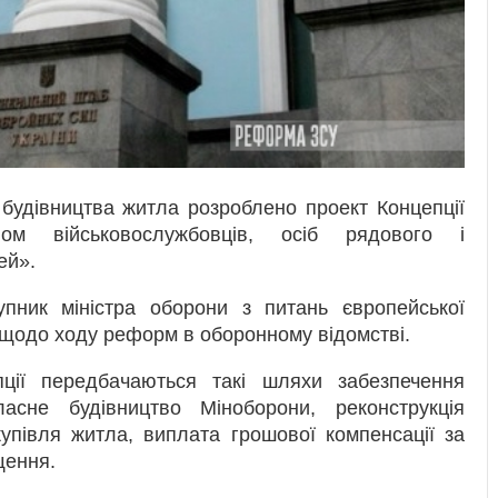
будівництва житла розроблено проект Концепції
ом військовослужбовців, осіб рядового і
ей».
упник міністра оборони з питань європейської
гу щодо ходу реформ в оборонному відомстві.
ції передбачаються такі шляхи забезпечення
асне будівництво Міноборони, реконструкція
купівля житла, виплата грошової компенсації за
щення.