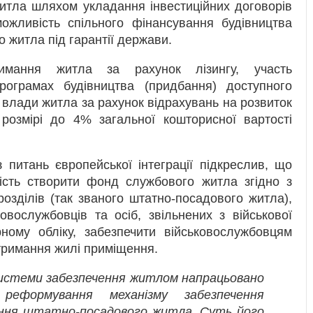
итла шляхом укладання інвестиційних договорів
 можливість спільного фінансування будівництва
о житла під гарантії держави.
римання житла за рахунок лізингу, участь
рограмах будівництва (придбання) доступного
 влади житла за рахунок відрахувань на розвиток
 розмірі до 4% загальної кошторисної вартості
 питань європейської інтеграції підкреслив, що
вість створити фонд службового житла згідно з
розділів (так званого штатно-посадового житла),
овослужбовців та осіб, звільнених з військової
ному обліку, забезпечити військовослужбовцям
тримання жилі приміщення.
истеми забезпечення житлом напрацьовано
 реформування механізму забезпечення
ння штатно-посадового житла. Суть його