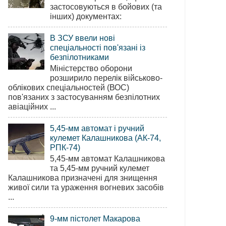
застосовуються в бойових (та
інших) документах:
В ЗСУ ввели нові
спеціальності пов'язані із
безпілотниками
Міністерство оборони
розширило перелік військово-
облікових спеціальностей (ВОС)
пов'язаних з застосуванням безпілотних
авіаційних ...
5,45-мм автомат і ручний
кулемет Калашникова (АК-74,
РПК-74)
5,45-мм автомат Калашникова
та 5,45-мм ручний кулемет
Калашникова призначені для знищення
живої сили та ураження вогневих засобів
...
9-мм пістолет Макарова