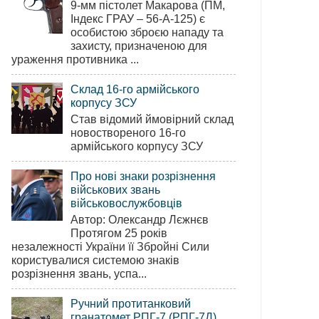
9-мм пістолет Макарова (ПМ,
Індекс ГРАУ – 56-А-125) є
особистою зброєю нападу та
захисту, призначеною для
ураження противника ...
Склад 16-го армійського
корпусу ЗСУ
Став відомий ймовірний склад
новоствореного 16-го
армійського корпусу ЗСУ
Про нові знаки розрізнення
військових звань
військовослужбовців
Автор: Олександр Лєжнєв
Протягом 25 років
незалежності України її Збройні Сили
користувалися системою знаків
розрізнення звань, успа...
Ручний протитанковий
гранатомет РПГ-7 (РПГ-7Д)