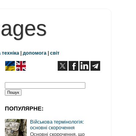
Pages
 техніка
|
допомога
|
світ
ПОПУЛЯРНЕ:
Військова термінологія:
основні скорочення
Основні скорочення, що