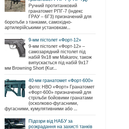
Ручний протитанковий
гранатомет РПГ-7 (індекс
ГРАУ – 6Г3) призначений для
боротьби з танками, самохідно-
артилерійськими установкам...
9-мм пістолет «Форт-12»
9-мм пістолет «Форт-12» –
самозарядний пістолет під
набій 9х18 мм Makarov, також
випускається під набій 9х17
мм Browning Short (Kur...
40-мм гранатомет «Форт-600»
фото: НВО «Форт» Гранатомет
«Форт-600» призначений для
стрільби бойовими гранатами
(осколково-фугасними,
фугасними, кумулятивними або ...
Підозри від НАБУ за
розкрадання на захисті танків