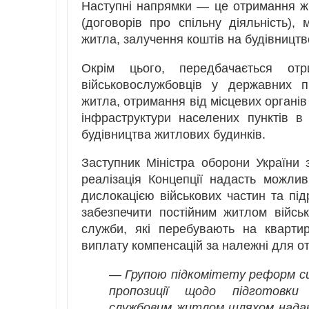
Наступні напрямки — це отримання ж
(договорів про спільну діяльність),
житла, залучення коштів на будівництв
Окрім цього, передбачається от
військовослужбовців у державних п
житла, отримання від місцевих органів
інфраструктури населених пунктів в
будівництва житлових будинків.
Заступник Міністра оборони України з
реалізація Концепції надасть можли
дислокацією військових частин та під
забезпечити постійним житлом військ
служби, які перебувають на квартир
виплату компенсацій за належні для о
— Групою підкомітету реформ с
пропозиції щодо підготовки
службовим житлом шляхом нада