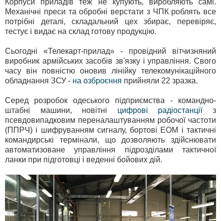
Корпуси приладів теж не купують, виробляють самі.
Механічні преси та обробні верстати з ЧПК роблять все
потрібні деталі, складальний цех збирає, перевіряє,
тестує і видає на склад готову продукцію.
Сьогодні «Телекарт-прилад» - провідний вітчизняний
виробник армійських засобів зв'язку і управління. Свого
часу він повністю оновив лінійку телекомунікаційного
обладнання ЗСУ -
на озброєння
прийняли 22 зразка.
Серед розробок одеського підприємства - командно-
штабні машини, новітні
цифрові радіостанції
з
псевдовипадковим переналаштуванням робочої частоти
(ППРЧ) і шифруванням сигналу, бортові ЕОМ і тактичні
командирські термінали, що дозволяють здійснювати
автоматизоване управління підрозділами тактичної
ланки при підготовці і веденні бойових дій.