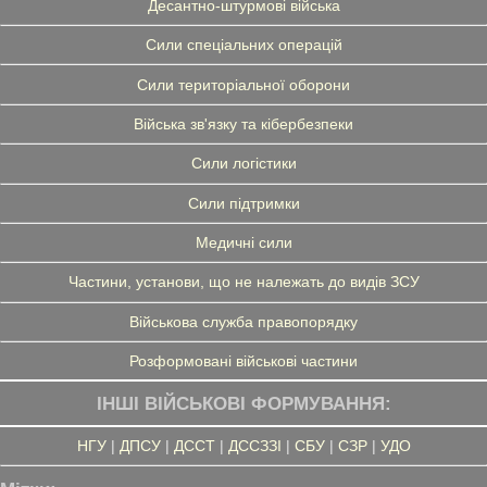
Десантно-штурмові війська
Сили спеціальних операцій
Сили територіальної оборони
Війська зв'язку та кібербезпеки
Сили логістики
Сили підтримки
Медичні сили
Частини, установи, що не належать до видів ЗСУ
Військова служба правопорядку
Розформовані військові частини
ІНШІ ВІЙСЬКОВІ ФОРМУВАННЯ:
НГУ
|
ДПСУ
|
ДССТ
|
ДССЗЗІ
|
СБУ
|
СЗР
|
УДО