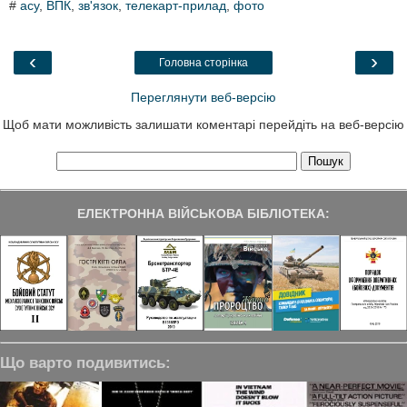
#
асу
,
ВПК
,
зв'язок
,
телекарт-прилад
,
фото
e
t
k
e
r
b
t
e
g
e
o
e
d
r
o
r
I
a
‹
›
Головна сторінка
k
n
m
Переглянути веб-версію
Щоб мати можливість залишати коментарі перейдіть на веб-версію
ЕЛЕКТРОННА ВІЙСЬКОВА БІБЛІОТЕКА:
Що варто подивитись: