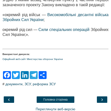
зазначеного проекту Закону викладено в такій редакції:
«окремий рід військ —
Високомобільні десантні війська
Збройних Сил України
;
окремий рід сил —
Сили спеціальних операцій
Збройних
Сил України;».
Використані джерела:
Офіційний веб-сайт Міністерства оборони України
F
T
L
T
S
a
w
i
e
h
c
i
n
l
a
#
документи
,
ЗСУ
,
реформа ЗСУ
e
t
k
e
r
b
t
e
g
e
o
e
d
r
o
r
I
a
‹
›
Головна сторінка
k
n
m
Переглянути веб-версію