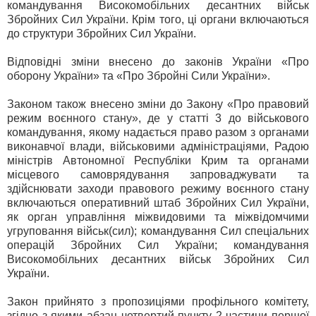
командування Високомобільних десантних військ
Збройних Сил України. Крім того, ці органи включаються
до структури Збройних Сил України.
Відповідні зміни внесено до законів України «Про
оборону України» та «Про Збройні Сили України».
Законом також внесено зміни до Закону «Про правовий
режим воєнного стану», де у статті 3 до військового
командування, якому надається право разом з органами
виконавчої влади, військовими адміністраціями, Радою
міністрів Автономної Республіки Крим та органами
місцевого самоврядування запроваджувати та
здійснювати заходи правового режиму воєнного стану
включаються оперативний штаб Збройних Сил України,
як орган управління міжвидовими та міжвідомчими
угруповання військ(сил); командування Сил спеціальних
операцій Збройних Сил України; командування
Високомобільних десантних військ Збройних Сил
України.
Закон прийнято з пропозиціями профільного комітету,
згідно з якими абзац четвертий пункту 2 частини першої