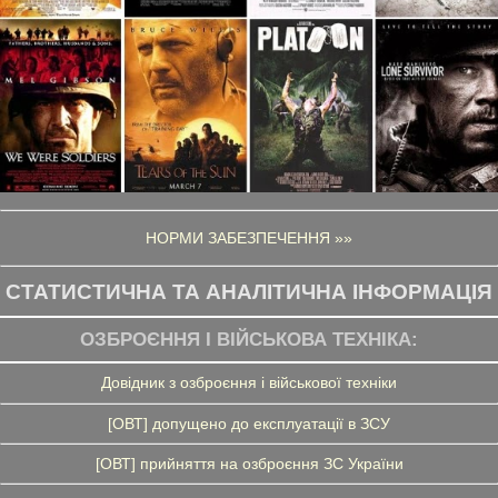
НОРМИ ЗАБЕЗПЕЧЕННЯ »»
СТАТИСТИЧНА ТА АНАЛІТИЧНА ІНФОРМАЦІЯ
ОЗБРОЄННЯ І ВІЙСЬКОВА ТЕХНІКА:
Довідник з озброєння і військової техніки
[ОВТ] допущено до експлуатації в ЗСУ
[ОВТ] прийняття на озброєння ЗС України