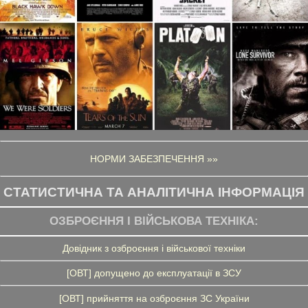
НОРМИ ЗАБЕЗПЕЧЕННЯ »»
СТАТИСТИЧНА ТА АНАЛІТИЧНА ІНФОРМАЦІЯ
ОЗБРОЄННЯ І ВІЙСЬКОВА ТЕХНІКА:
Довідник з озброєння і військової техніки
[ОВТ] допущено до експлуатації в ЗСУ
[ОВТ] прийняття на озброєння ЗС України