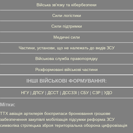
Війська зв'язку та кібербезпеки
Сили логістики
Сили підтримки
Медичні сили
Частини, установи, що не належать до видів ЗСУ
Військова служба правопорядку
Розформовані військові частини
ІНШІ ВІЙСЬКОВІ ФОРМУВАННЯ:
НГУ
|
ДПСУ
|
ДССТ
|
ДССЗЗІ
|
СБУ
|
СЗР
|
УДО
Мітки:
ТТХ
авіація
артилерія
боєприпаси
бронювання
грошове
забезпечення
закупівлі
мобілізація
підсумки
реформа ЗСУ
символіка
стрілецька зброя
територіальна оборона
цифровізація