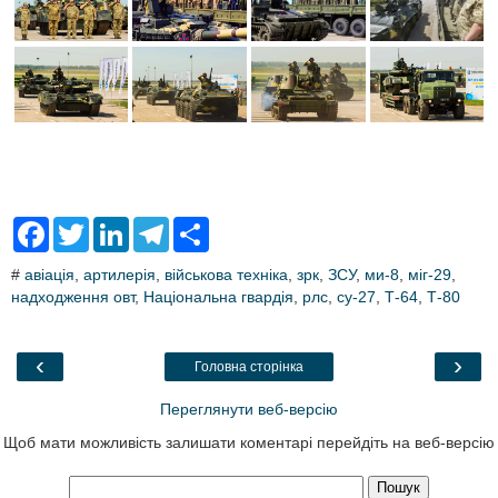
F
T
L
T
S
a
w
i
e
h
c
i
n
l
a
#
авіація
,
артилерія
,
військова техніка
,
зрк
,
ЗСУ
,
ми-8
,
міг-29
,
e
t
k
e
r
надходження овт
b
t
e
,
Національна гвардія
g
e
,
рлс
,
су-27
,
Т-64
,
Т-80
o
e
d
r
o
r
I
a
k
n
m
‹
›
Головна сторінка
Переглянути веб-версію
Щоб мати можливість залишати коментарі перейдіть на веб-версію