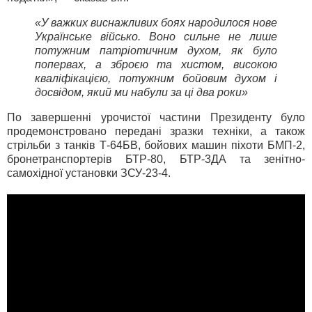
«У важких виснажливих боях народилося нове
Українське військо. Воно сильне не лише
потужним патріотичним духом, як було
попервах, а зброєю та хистом, високою
кваліфікацією, потужним бойовим духом і
досвідом, який ми набули за ці два роки»
По завершенні урочистої частини Президенту було
продемонстровано передані зразки техніки, а також
стрільби з танків Т-64БВ, бойових машин піхоти БМП-2,
бронетранспортерів БТР-80, БТР-3ДА та зенітно-
самохідної установки ЗСУ-23-4.