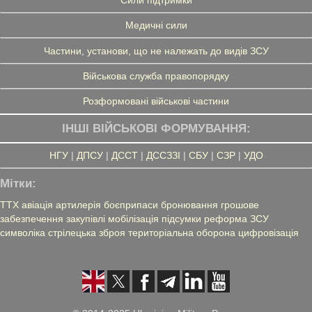
Медичні сили
Частини, установи, що не належать до видів ЗСУ
Військова служба правопорядку
Розформовані військові частини
ІНШІ ВІЙСЬКОВІ ФОРМУВАННЯ:
НГУ
|
ДПСУ
|
ДССТ
|
ДССЗЗІ
|
СБУ
|
СЗР
|
УДО
Мітки:
ТТХ
авіація
артилерія
боєприпаси
бронювання
грошове
забезпечення
закупівлі
мобілізація
підсумки
реформа ЗСУ
символіка
стрілецька зброя
територіальна оборона
цифровізація