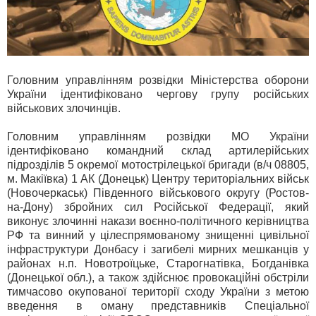
Головним управлінням розвідки Міністерства оборони
України ідентифіковано чергову групу російських
військових злочинців.
Головним управлінням розвідки МО України
ідентифіковано командний склад артилерійських
підрозділів 5 окремої мотострілецької бригади (в/ч 08805,
м. Макіївка) 1 АК (Донецьк) Центру територіальних військ
(Новочеркаськ) Південного військового округу (Ростов-
на-Дону) збройних сил Російської Федерації, який
виконує злочинні накази воєнно-політичного керівництва
РФ та винний у цілеспрямованому знищенні цивільної
інфраструктури Донбасу і загибелі мирних мешканців у
районах н.п. Новотроїцьке, Старогнатівка, Богданівка
(Донецької обл.), а також здійснює провокаційні обстріли
тимчасово окупованої території сходу України з метою
введення в оману представників Спеціальної