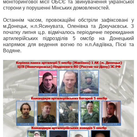
моніторингової місії ОБСЄ та звинувачення української
сторони у порушенні Мінських домовленостей.
Останнім часом, провокаційні обстріли зафіксовані у
м.Донецьк, н.п.Ясинувата, Оленівка та Докучаєвськ. З
початку липня ц.р. відмічалось періодичне перекидання
артилерійських підрозділів 5 омсбр на Донецький
напрямок для ведення вогню по н.п.Авдіївка, Піскі та
Водяне.