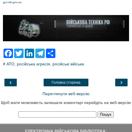
gur.mil.gov.ua
F
T
L
T
S
a
w
i
e
h
c
i
n
l
a
#
АТО
,
російська агресія
,
російські війська
e
t
k
e
r
b
t
e
g
e
o
e
d
r
o
r
I
a
‹
›
Головна сторінка
k
n
m
Переглянути веб-версію
Щоб мати можливість залишати коментарі перейдіть на веб-версію
ЕЛЕКТРОННА ВІЙСЬКОВА БІБЛІОТЕКА: