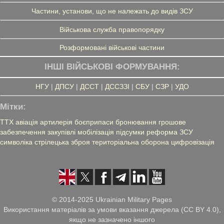
Частини, установи, що не належать до видів ЗСУ
Військова служба правопорядку
Розформовані військові частини
ІНШІ ВІЙСЬКОВІ ФОРМУВАННЯ:
НГУ
|
ДПСУ
|
ДССТ
|
ДССЗЗІ
|
СБУ
|
СЗР
|
УДО
Мітки:
ТТХ
авіація
артилерія
боєприпаси
бронювання
грошове
забезпечення
закупівлі
мобілізація
підсумки
реформа ЗСУ
символіка
стрілецька зброя
територіальна оборона
цифровізація
© 2014-2025 Ukrainian Military Pages
Використання матеріалів за умови вказання джерела (CC BY 4.0),
якщо не зазначено іншого