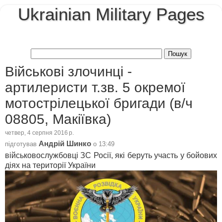
Ukrainian Military Pages
Військові злочинці -
артилеристи т.зв. 5 окремої
мотострілецької бригади (в/ч
08805, Макіївка)
четвер, 4 серпня 2016 р.
Андрій Шинко
підготував
о
13:49
військовослужбовці ЗС Росії, які беруть участь у бойових
діях на території України