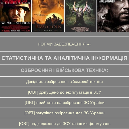
НОРМИ ЗАБЕЗПЕЧЕННЯ »»
СТАТИСТИЧНА ТА АНАЛІТИЧНА ІНФОРМАЦІЯ
ОЗБРОЄННЯ І ВІЙСЬКОВА ТЕХНІКА:
Довідник з озброєння і військової техніки
[ОВТ] допущено до експлуатації в ЗСУ
[ОВТ] прийняття на озброєння ЗС України
[ОВТ] закупівля озброєння для ЗС України
[ОВТ] надходження до ЗСУ та інших формувань