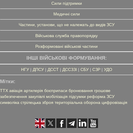
Сили підтримки
Медичні сили
Частини, установи, що не належать до видів ЗСУ
Військова служба правопорядку
Розформовані військові частини
ІНШІ ВІЙСЬКОВІ ФОРМУВАННЯ:
НГУ
|
ДПСУ
|
ДССТ
|
ДССЗЗІ
|
СБУ
|
СЗР
|
УДО
Мітки:
ТТХ
авіація
артилерія
боєприпаси
бронювання
грошове
забезпечення
закупівлі
мобілізація
підсумки
реформа ЗСУ
символіка
стрілецька зброя
територіальна оборона
цифровізація