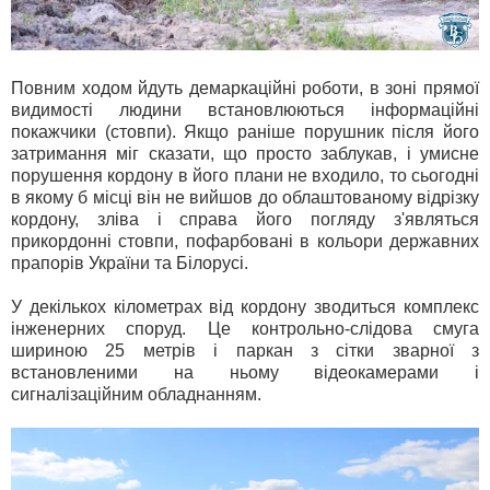
Повним ходом йдуть демаркаційні роботи, в зоні прямої
видимості людини встановлюються інформаційні
покажчики (стовпи). Якщо раніше порушник після його
затримання міг сказати, що просто заблукав, і умисне
порушення кордону в його плани не входило, то сьогодні
в якому б місці він не вийшов до облаштованому відрізку
кордону, зліва і справа його погляду з'являться
прикордонні стовпи, пофарбовані в кольори державних
прапорів України та Білорусі.
У декількох кілометрах від кордону зводиться комплекс
інженерних споруд. Це контрольно-слідова смуга
шириною 25 метрів і паркан з сітки зварної з
встановленими на ньому відеокамерами і
сигналізаційним обладнанням.