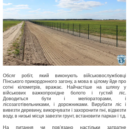
Обсяг робіт, який виконують військовослужбовці
Пінського прикордонного загону, а мова в цілому йде про
сотні кілометрів, вражає. Найчастіше на шляху у
військових важкопрохідне болото і густий ліс.
Доводиться бути і меліораторами, і
лісозаготівельниками, і дорожниками. Вирубати ліс і
вивезти деревину, викорчувати і захоронити пні, відвезти
воду, в низькі місця завезти грунт, встановити паркан і т.д.
На питання чи пов'язано настільки затратне