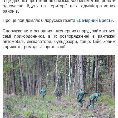
а це ділянка протяжністю близько 300 кілометрів, роботи
одночасно йдуть на території всіх адміністративних
районів.
Про це повідомляє білоруська газета
«Вечерний Брест»
.
Спорудженням основних інженерних споруд займаються
самі прикордонники, в їх розпорядженні є вантажні
автомобілі, екскаватори, бульдозери, тощо. Військовим
сприяють громадські організації.