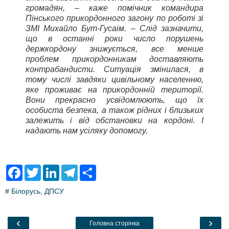
громадян, – каже помічник командира
Пінського прикордонного загону по роботі зі
ЗМІ Михайло Бут-Гусаім. – Слід зазначити,
що в останні роки число порушень
держкордону знижується, все менше
проблем прикордонникам доставляють
контрабандисти. Ситуація змінилася, в
тому числі завдяки цивільному населенню,
яке проживає на прикордонній території.
Вони прекрасно усвідомлюють, що їх
особиста безпека, а також рідних і близьких
залежить і від обстановки на кордоні. І
надають нам усіляку допомогу.
F
T
L
T
S
a
w
i
e
h
c
i
n
l
a
#
Білорусь
,
ДПСУ
e
t
k
e
r
b
t
e
g
e
o
e
d
r
o
r
I
a
‹
›
Головна сторінка
k
n
m