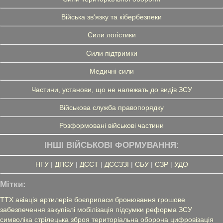
Війська зв'язку та кібербезпеки
Сили логістики
Сили підтримки
Медичні сили
Частини, установи, що не належать до видів ЗСУ
Військова служба правопорядку
Розформовані військові частини
ІНШІ ВІЙСЬКОВІ ФОРМУВАННЯ:
НГУ
|
ДПСУ
|
ДССТ
|
ДССЗЗІ
|
СБУ
|
СЗР
|
УДО
Мітки:
ТТХ
авіація
артилерія
боєприпаси
бронювання
грошове
забезпечення
закупівлі
мобілізація
підсумки
реформа ЗСУ
символіка
стрілецька зброя
територіальна оборона
цифровізація